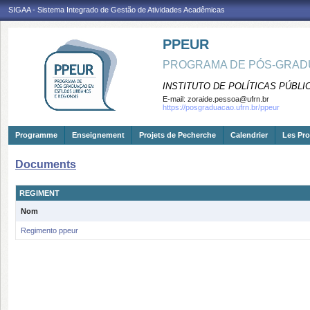
SIGAA - Sistema Integrado de Gestão de Atividades Acadêmicas
PPEUR
PROGRAMA DE PÓS-GRAD
INSTITUTO DE POLÍTICAS PÚBLI
E-mail:
zoraide.pessoa@ufrn.br
https://posgraduacao.ufrn.br/ppeur
Programme
Enseignement
Projets de Pecherche
Calendrier
Les Pro
Documents
REGIMENT
Nom
Regimento ppeur