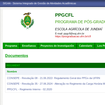
SIGAA - Sistema Integrado de Gestão de Atividades Acadêmicas
PPGCFL
PROGRAMA DE PÓS-GRADU
ESCOLA AGRÍCOLA DE JUNDIAÍ
E-mail:
ppgcfl@eaj.ufrn.br
https://posgraduacao.ufrn.br/cfl
Programa
Enseñanza
Proyectos de Investigación
Calendario
Los P
Documentos
REGIMENT
Nombre
CONSEPE - Resolução 08 - 21.06.2022- Regulamento Geral dos PPGs da UFRN
CONSEPE - Resolução 35 - 27.06.2024 - Alteração no Regimento da Carga Horária Mí
PPGCFL - Regimento Interno - 02.2020