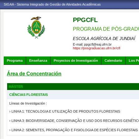
SIGAA - Sistema Integrado de Gestão de Atividades Acadêmicas
PPGCFL
PROGRAMA DE PÓS-GRADU
ESCOLA AGRÍCOLA DE JUNDIAÍ
E-mail:
ppgcfl@eaj.ufrn.br
https://posgraduacao.ufrn.br/cfl
Programa
Enseñanza
Proyectos de Investigación
Calendario
Los P
Área de Concentración
MÁSTER
CIÊNCIAS FLORESTAIS
Líneas de Investigación :
› LINHA 1: TECNOLOGIA E UTILIZAÇÃO DE PRODUTOS FLORESTAIS
› LINHA 3: BIODIVERSIDADE, CONSERVAÇÃO E USO DOS RECURSOS GENÉTI
› LINHA 2: SEMENTES, PROPAGAÇÃO E FISIOLOGIA DE ESPÉCIES FLORESTAIS