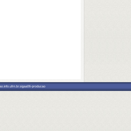
o.info.ufrn.br.sigaa06-producao