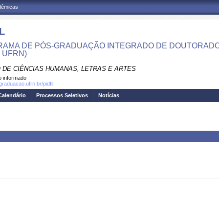
adêmicas
L
AMA DE PÓS-GRADUAÇÃO INTEGRADO DE DOUTORADO E
- UFRN)
 DE CIÊNCIAS HUMANAS, LETRAS E ARTES
 informado
graduacao.ufrn.br/pidfil
Calendário
Processos Seletivos
Notícias