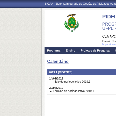
SIGAA - Sistema Integrado de Gestão de Atividades Ac
PIDFI
PROGR
UFPE 
CENTRO
E-mail:
Não
https://pos
Programa
Ensino
Projetos de Pesquisa
Calendário
2019.1 (VIGENTE)
14/02/2019
→ Início do período letivo 2019.1.
30/06/2019
→ Término do período letivo 2019.1.