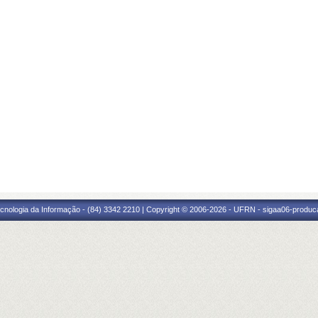
cnologia da Informação - (84) 3342 2210 | Copyright © 2006-2026 - UFRN - sigaa06-produca