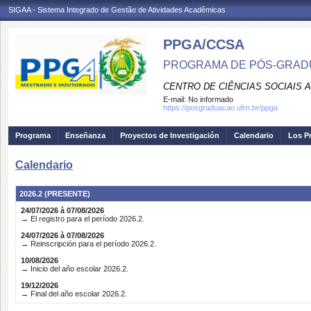
SIGAA - Sistema Integrado de Gestão de Atividades Acadêmicas
PPGA/CCSA
PROGRAMA DE PÓS-GRAD
CENTRO DE CIÊNCIAS SOCIAIS 
E-mail:
No informado
https://posgraduacao.ufrn.br/ppga
Programa
Enseñanza
Proyectos de Investigación
Calendario
Los P
Calendario
2026.2 (PRESENTE)
24/07/2026 à 07/08/2026
→ El registro para el período 2026.2.
24/07/2026 à 07/08/2026
→ Reinscripción para el período 2026.2.
10/08/2026
→ Inicio del año escolar 2026.2.
19/12/2026
→ Final del año escolar 2026.2.