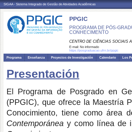
SIGAA - Sistema Integrado de Gestão de Atividades Acadêmicas
PPGIC
PROGRAMA DE PÓS-GRAD
CONHECIMENTO
CENTRO DE CIÊNCIAS SOCIAIS 
E-mail:
No informado
https://posgraduacao.ufrn.br/ppgic
Programa
Enseñanza
Proyectos de Investigación
Calendario
Los P
Presentación
El Programa de Posgrado en Ges
(PPGIC), que ofrece la Maestría P
Conocimiento, tiene como área 
Contemporánea
y como línea de i