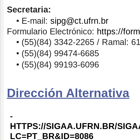
Secretaria:
• E-mail:
sipg@ct.ufrn.br
Formulario Electrónico:
https://form
• (55)(84) 3342-2265 / Ramal: 61
• (55)(84) 99474-6685
• (55)(84) 99193-6096
Dirección Alternativa
-
HTTPS://SIGAA.UFRN.BR/SI
LC=PT_BR&ID=8086