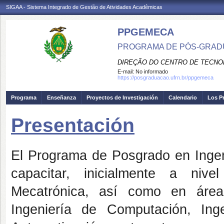
SIGAA - Sistema Integrado de Gestão de Atividades Acadêmicas
PPGEMECA
PROGRAMA DE PÓS-GRAD
DIREÇÃO DO CENTRO DE TECNO
E-mail:
No informado
https://posgraduacao.ufrn.br/ppgemeca
Programa
Enseñanza
Proyectos de Investigación
Calendario
Los P
Presentación
El Programa de Posgrado en Ingeni
capacitar, inicialmente a niv
Mecatrónica, así como en áreas
Ingeniería de Computación, Ing