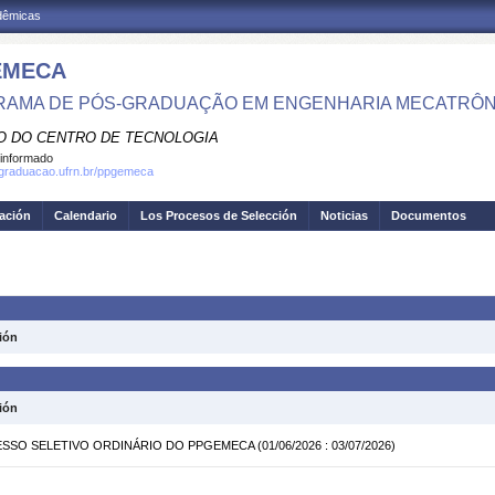
adêmicas
EMECA
AMA DE PÓS-GRADUAÇÃO EM ENGENHARIA MECATRÔN
O DO CENTRO DE TECNOLOGIA
informado
sgraduacao.ufrn.br/ppgemeca
gación
Calendario
Los Procesos de Selección
Noticias
Documentos
ión
ión
OCESSO SELETIVO ORDINÁRIO DO PPGEMECA
(01/06/2026 : 03/07/2026)