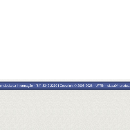
cnologia da Informação - (84) 3342 2210 | Copyright © 2006-2026 - UFRN - sigaa04-produca