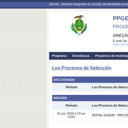
SIGAA - Sistema Integrado de Gestão de Atividades Ac
PPG
PROGR
DIREÇÃ
E-mail:
No 
https://po
Programa
Enseñanza
Proyectos de Investi
Los Procesos de Selección
DOCTORADO
Período
Los Procesos de Selecc
MÁSTER
Período
Los Procesos de Selecc
01-jun-2026 à 03-jul-
EDITAL 01/2026 - PR
2026