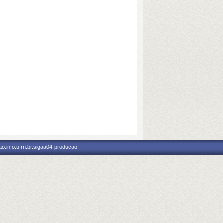
o.info.ufrn.br.sigaa04-producao