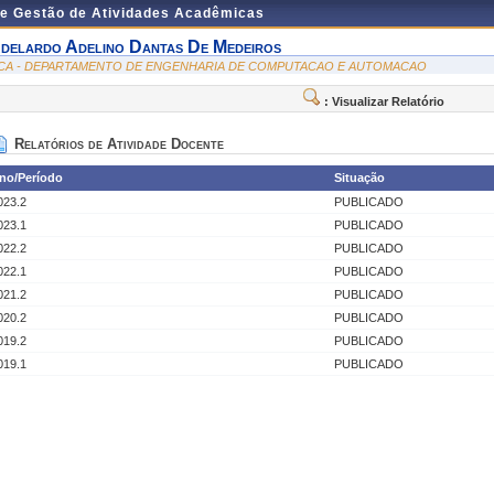
de Gestão de Atividades Acadêmicas
delardo Adelino Dantas De Medeiros
CA - DEPARTAMENTO DE ENGENHARIA DE COMPUTACAO E AUTOMACAO
: Visualizar Relatório
Relatórios de Atividade Docente
no/Período
Situação
023.2
PUBLICADO
023.1
PUBLICADO
022.2
PUBLICADO
022.1
PUBLICADO
021.2
PUBLICADO
020.2
PUBLICADO
019.2
PUBLICADO
019.1
PUBLICADO