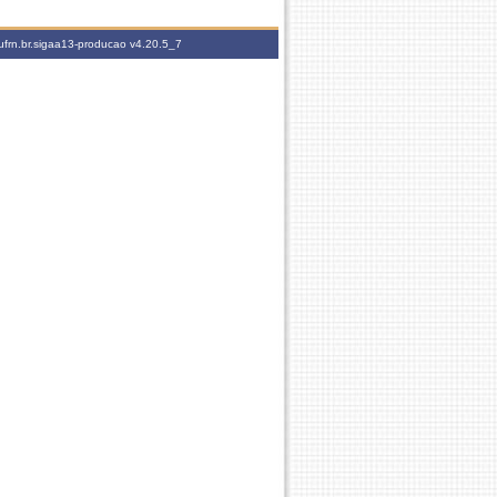
ufrn.br.sigaa13-producao
v4.20.5_7