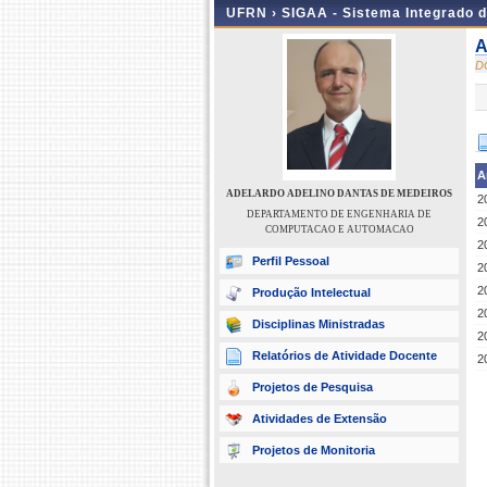
UFRN ›
SIGAA - Sistema Integrado 
A
D
A
ADELARDO ADELINO DANTAS DE MEDEIROS
2
DEPARTAMENTO DE ENGENHARIA DE
2
COMPUTACAO E AUTOMACAO
2
Perfil Pessoal
2
2
Produção Intelectual
2
Disciplinas Ministradas
2
Relatórios de Atividade Docente
2
Projetos de Pesquisa
Atividades de Extensão
Projetos de Monitoria