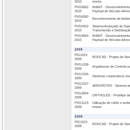
2010
ensino
PVG5662-
NVANT - Desenvolvimento 
2010
Payload de Veículos Aéreo
PVG6082-
Reconhecimento de Ambien
2010
PVG6452-
Sistema Avançado de Super
2010
Transmissão e Distribuiçã
PVG9963-
NVANT - Desenvolvimento 
2010
Payload de Veículos Aéreo
2009
PIG1023-
RODCAD - Projeto de Sist
2009
PVG1208-
Arquiteturas de Controle 
2009
PVG2326-
Sistemas cooperativos mul
2009
PVG2327-
AEROPETRO - Sistema de Su
2009
PVG2664-
ORTHOLEG - Protótipo de 
2009
PVG3123-
Utilização de robôs e amb
2009
ensino
2008
PIG1023-
RODCAD - Projeto de Sist
2008