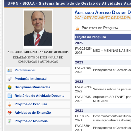
UFRN ›
SIGAA - Sistema Integrado de Gestão de Atividades A
Adelardo Adelino Dantas D
DCA - DEPARTAMENTO DE ENGENH
Projetos de Pesquisa
Projeto de Pesquisa
2025
PVG23925-
MEG – MENINAS NAS E
ADELARDO ADELINO DANTAS DE MEDEIROS
2025
DEPARTAMENTO DE ENGENHARIA DE
COMPUTACAO E AUTOMACAO
2023
PVG21208-
Planejamento e Controle 
Perfil Pessoal
2023
Produção Intelectual
2022
Disciplinas Ministradas
PVG19633-
Sistemas robóticos para as
2022
Relatórios de Atividade Docente
PVG19635-
Arquitetura SD-FANET par
2022
Multi-VANT
Projetos de Pesquisa
2021
Atividades de Extensão
PIT18665-
Desenvolvimento instituc
2021
e inovação através do empr
Projetos de Monitoria
PVG18894-
Planejamento e Controle 
2021