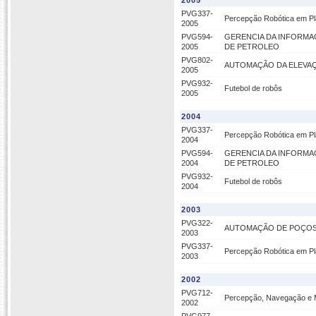
2005
PVG337-
Percepção Robótica em P
2005
PVG594-
GERENCIA DA INFORMA
2005
DE PETROLEO
PVG802-
AUTOMAÇÃO DA ELEVAÇ
2005
PVG932-
Futebol de robôs
2005
2004
PVG337-
Percepção Robótica em P
2004
PVG594-
GERENCIA DA INFORMA
2004
DE PETROLEO
PVG932-
Futebol de robôs
2004
2003
PVG322-
AUTOMAÇÃO DE POÇOS -
2003
PVG337-
Percepção Robótica em P
2003
2002
PVG712-
Percepção, Navegação e M
2002