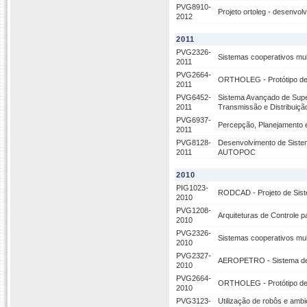
PVG8910-
Projeto ortoleg - desenvo
2012
2011
PVG2326-
Sistemas cooperativos mul
2011
PVG2664-
ORTHOLEG - Protótipo de 
2011
PVG6452-
Sistema Avançado de Super
2011
Transmissão e Distribuiçã
PVG6937-
Percepção, Planejamento 
2011
PVG8128-
Desenvolvimento de Sistem
2011
AUTOPOC
2010
PIG1023-
RODCAD - Projeto de Sist
2010
PVG1208-
Arquiteturas de Controle 
2010
PVG2326-
Sistemas cooperativos mul
2010
PVG2327-
AEROPETRO - Sistema de Su
2010
PVG2664-
ORTHOLEG - Protótipo de 
2010
PVG3123-
Utilização de robôs e amb