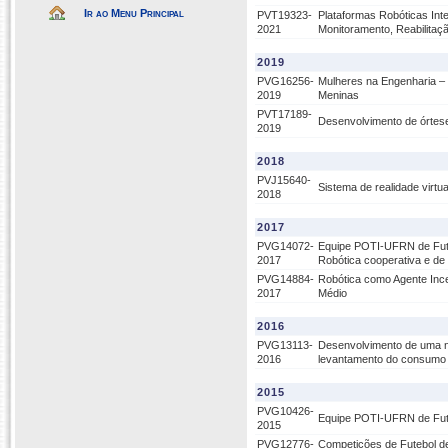
Ir ao Menu Principal
PVT19323-
Plataformas Robóticas Inte
2021
Monitoramento, Reabilitaç
2019
PVG16256-
Mulheres na Engenharia – 
2019
Meninas
PVT17189-
Desenvolvimento de órtese
2019
2018
PVJ15640-
Sistema de realidade virtu
2018
2017
PVG14072-
Equipe POTI-UFRN de Futeb
2017
Robótica cooperativa e d
PVG14884-
Robótica como Agente Ince
2017
Médio
2016
PVG13113-
Desenvolvimento de uma no
2016
levantamento do consumo 
2015
PVG10426-
Equipe POTI-UFRN de Fut
2015
PVG12776-
Competições de Futebol de