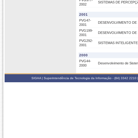
PVG977-
SISTEMAS DE PERCEPÇ
2002
2001
PVG47-
DESENVOLVIMENTO DE
2001
PVG199-
DESENVOLVIMENTO DE 
2001
PVG292-
SISTEMAS INTELIGENT
2001
2000
PVG44-
Desenvolvimento de Sist
2000
SIGAA | Superintendência de Tecnologia da Informação - (84) 3342 2210 