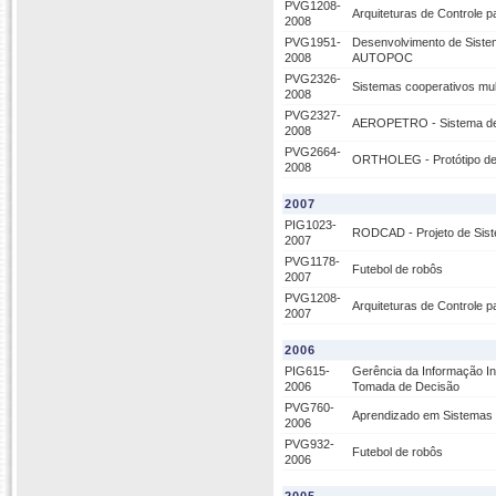
PVG1208-
Arquiteturas de Controle 
2008
PVG1951-
Desenvolvimento de Sistem
2008
AUTOPOC
PVG2326-
Sistemas cooperativos mul
2008
PVG2327-
AEROPETRO - Sistema de Su
2008
PVG2664-
ORTHOLEG - Protótipo de 
2008
2007
PIG1023-
RODCAD - Projeto de Sist
2007
PVG1178-
Futebol de robôs
2007
PVG1208-
Arquiteturas de Controle 
2007
2006
PIG615-
Gerência da Informação In
2006
Tomada de Decisão
PVG760-
Aprendizado em Sistemas
2006
PVG932-
Futebol de robôs
2006