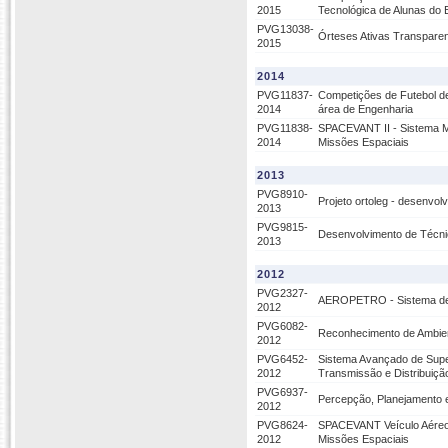
2015
Tecnológica de Alunas do 
PVG13038-
Órteses Ativas Transparen
2015
2014
PVG11837-
Competições de Futebol d
2014
área de Engenharia
PVG11838-
SPACEVANT II - Sistema M
2014
Missões Espaciais
2013
PVG8910-
Projeto ortoleg - desenvo
2013
PVG9815-
Desenvolvimento de Técni
2013
2012
PVG2327-
AEROPETRO - Sistema de Su
2012
PVG6082-
Reconhecimento de Ambien
2012
PVG6452-
Sistema Avançado de Super
2012
Transmissão e Distribuiçã
PVG6937-
Percepção, Planejamento 
2012
PVG8624-
SPACEVANT Veículo Aéreo 
2012
Missões Espaciais