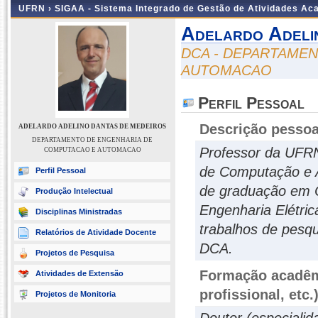
UFRN ›
SIGAA - Sistema Integrado de Gestão de Atividades A
Adelardo Adeli
DCA - DEPARTAME
AUTOMACAO
Perfil Pessoal
Descrição pessoa
ADELARDO ADELINO DANTAS DE MEDEIROS
DEPARTAMENTO DE ENGENHARIA DE
Professor da UFRN
COMPUTACAO E AUTOMACAO
de Computação e A
Perfil Pessoal
de graduação em C
Produção Intelectual
Engenharia Elétric
Disciplinas Ministradas
trabalhos de pesqu
Relatórios de Atividade Docente
DCA.
Projetos de Pesquisa
Formação acadêmi
Atividades de Extensão
profissional, etc.
Projetos de Monitoria