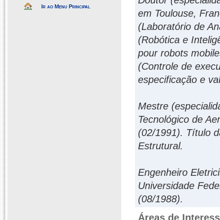
Doutor (especialid
Ir ao Menu Principal
em Toulouse, Fran
(Laboratório de An
(Robótica e Inteligê
pour robots mobiles
(Controle de exec
especificação e va
Mestre (especialid
Tecnológico de Ae
(02/1991). Título 
Estrutural.
Engenheiro Eletric
Universidade Feder
(08/1988).
Áreas de Interes