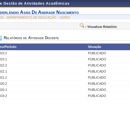
de Gestão de Atividades Acadêmicas
lderlândio Assis De Andrade Nascimento
ED - DEPARTAMENTO DE EDUCAÇÃO - CERES
: Visualizar Relatório
Relatórios de Atividade Docente
no/Período
Situação
023.2
PUBLICADO
023.1
PUBLICADO
022.2
PUBLICADO
022.1
PUBLICADO
021.2
PUBLICADO
020.2
PUBLICADO
020.1
PUBLICADO
019.2
PUBLICADO