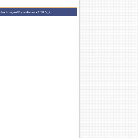
ufrn.br.sigaa04-producao
v4.20.5_7