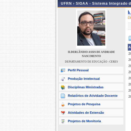
UFRN ›
SIGAA - Sistema Integrado 
I
D
A
ILDERLÂNDIO ASSIS DE ANDRADE
2
NASCIMENTO
2
DEPARTAMENTO DE EDUCAÇÃO - CERES
2
Perfil Pessoal
2
2
Produção Intelectual
2
Disciplinas Ministradas
2
Relatórios de Atividade Docente
2
Projetos de Pesquisa
Atividades de Extensão
Projetos de Monitoria