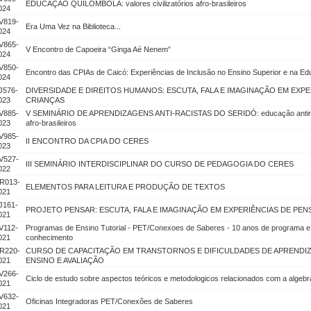
EDUCAÇÃO QUILOMBOLA: valores civilizatórios afro-brasileiros
024
V819-
Era Uma Vez na Biblioteca...
024
V865-
V Encontro de Capoeira “Ginga Aé Nenem”
024
V850-
Encontro das CPIAs de Caicó: Experiências de Inclusão no Ensino Superior e na E
024
J576-
DIVERSIDADE E DIREITOS HUMANOS: ESCUTA, FALA E IMAGINAÇÃO EM EXP
023
CRIANÇAS
V885-
V SEMINÁRIO DE APRENDIZAGENS ANTI-RACISTAS DO SERIDÓ: educação antirracist
023
afro-brasileiros
V985-
II ENCONTRO DA CPIA DO CERES
023
V527-
III SEMINÁRIO INTERDISCIPLINAR DO CURSO DE PEDAGOGIA DO CERES
022
R013-
ELEMENTOS PARA LEITURA E PRODUÇÃO DE TEXTOS
021
J161-
PROJETO PENSAR: ESCUTA, FALA E IMAGINAÇÃO EM EXPERIÊNCIAS DE P
021
V112-
Programas de Ensino Tutorial - PET/Conexoes de Saberes - 10 anos de programa e
021
conhecimento
R220-
CURSO DE CAPACITAÇÃO EM TRANSTORNOS E DIFICULDADES DE APRENDIZ
021
ENSINO E AVALIAÇÃO
V266-
Ciclo de estudo sobre aspectos teóricos e metodologicos relacionados com a algebr
021
V632-
Oficinas Integradoras PET/Conexões de Saberes
021