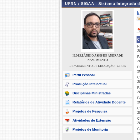
UFRN ›
SIGAA - Sistema Integrado 
I
D
C
P
2
ILDERLÂNDIO ASSIS DE ANDRADE
P
NASCIMENTO
2
DEPARTAMENTO DE EDUCAÇÃO - CERES
P
2
Perfil Pessoal
C
2
Produção Intelectual
P
2
Disciplinas Ministradas
P
Relatórios de Atividade Docente
2
C
Projetos de Pesquisa
2
C
Atividades de Extensão
2
C
Projetos de Monitoria
2
P