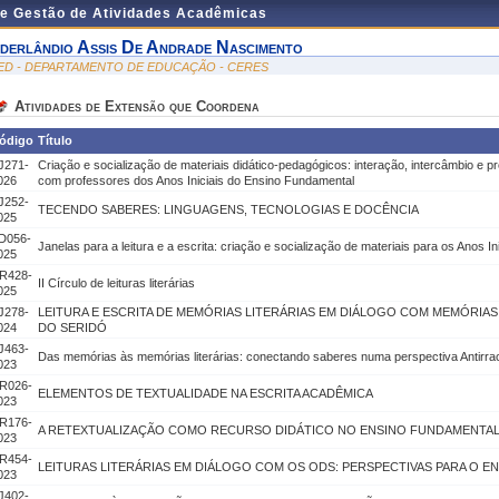
de Gestão de Atividades Acadêmicas
lderlândio Assis De Andrade Nascimento
ED - DEPARTAMENTO DE EDUCAÇÃO - CERES
Atividades de Extensão que Coordena
ódigo
Título
J271-
Criação e socialização de materiais didático-pedagógicos: interação, intercâmbio e
026
com professores dos Anos Iniciais do Ensino Fundamental
J252-
TECENDO SABERES: LINGUAGENS, TECNOLOGIAS E DOCÊNCIA
025
D056-
Janelas para a leitura e a escrita: criação e socialização de materiais para os Anos 
025
R428-
II Círculo de leituras literárias
025
J278-
LEITURA E ESCRITA DE MEMÓRIAS LITERÁRIAS EM DIÁLOGO COM MEMÓRIAS
024
DO SERIDÓ
J463-
Das memórias às memórias literárias: conectando saberes numa perspectiva Antirrac
023
R026-
ELEMENTOS DE TEXTUALIDADE NA ESCRITA ACADÊMICA
023
R176-
A RETEXTUALIZAÇÃO COMO RECURSO DIDÁTICO NO ENSINO FUNDAMENTAL
023
R454-
LEITURAS LITERÁRIAS EM DIÁLOGO COM OS ODS: PERSPECTIVAS PARA O E
023
J402-