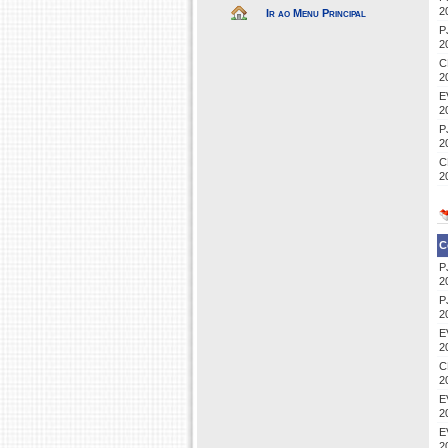
2
Ir ao Menu Principal
P
2
C
2
E
2
P
2
C
2
C
P
2
P
2
E
2
C
2
E
2
E
2