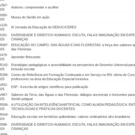
V367-
Autismo: compreender e acolher
026
J690-
Museu do Seridó em ação
025
V126-
III Jornada da Educação do DEDUC/CERES
025
J291-
DIVERSIDADE E DIREITOS HUMANOS: ESCUTA, FALA E IMAGINAÇÃO EM EXP
025
CRIANÇAS
R087-
EDUCAÇÃO DO CAMPO, DAS ÁGUAS E DAS FLORESTAS: a força dos saberes que 
025
das Florestas.
J479-
Aprender Brincando
025
R142-
Estratégias pedagógicas e acessibilidade na perspectiva do Desenho Universal par
025
inclusão escolar
R286-
Centro de Referência em Formação Continuada e em Serviço no RN: oferta de Cur
025
professores na área da Educação Especial Inclusiva
V831-
ESP - A escrita de artigos científicos para publicação
025
V967-
Saberes da Terra, das Águas e das Florestas: diálogos ancestrais e horizontes pa
025
Seridó potiguar
R506-
A UTILIZAÇÃO DA INTELIGÊNCIA ARTIFICIAL COMO ALIADA PEDAGÓGICA: EN
025
TECNOLOGIAS E PRÁTICAS DOCENTES
R044-
Educação escolar em territórios quilombolas: valores civilizatórios afro-brasileiros
024
J588-
DIVERSIDADE E DIREITOS HUMANOS: ESCUTA, FALA E IMAGINAÇÃO EM EXP
024
CRIANÇAS
V699-