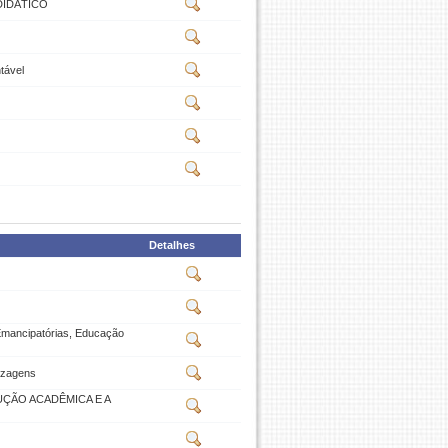
DIDÁTICO
tável
Detalhes
mancipatórias, Educação
izagens
ÇÃO ACADÊMICA E A