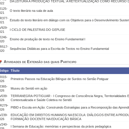
DA LEITURA À PRODUÇÃO TEXTUAL: A RETEXTUALIZAÇÃO COMO RECURSO 
022
J125-
O texto literário na sala de aula
021
R377-
Estudo do texto literário em diálogo com os Objetivos para o Desenvolvimento Susten
021
V929-
I CICLO DE PALESTRAS DO GEPLISE
021
J246-
Ensino de produção de texto no Ensino Fundamental I
020
R517-
Sequências Didáticas para a Escrita de Textos no Ensino Fundamental
020
Atividades de Extensão das quais Participo
ódigo
Título
J015-
Primeiros Passos na Educação Bilíngue de Surdos no Sertão Potiguar
026
J365-
Museu do Seridó em ação
026
V039-
TERRANEGRA-POTIGUAR - I Congresso de Consciência Negra, Territorialidades E
026
Contextualizada e Saúde Coletiva no Seridó
R279-
PIBID e Escola em Ação: Construindo Estratégias para a Recomposição das Aprend
026
V239-
EDUCAÇÃO EM DIREITOS HUMANOS NA ESCOLA: DIÁLOGOS ENTRE A PRODU
026
FORMAÇÃO DOCENTE NA EDUCAÇÃO BÁSICA
V240-
I Semana de Educação: memórias e perspectivas da práxis pedagógica
026