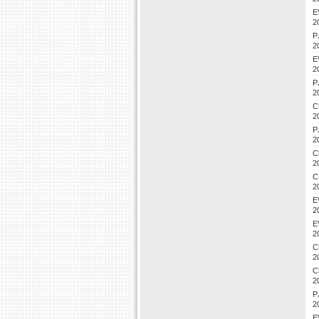
E
2
P
2
E
2
P
2
C
2
P
2
C
2
C
2
E
2
E
2
C
2
C
2
P
2
E