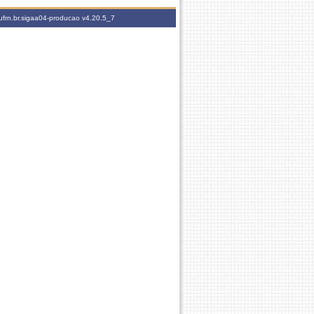
ufrn.br.sigaa04-producao
v4.20.5_7