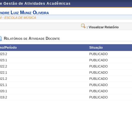
de Gestão de Atividades Acadêmicas
ndre Luiz Muniz Oliveira
M - ESCOLA DE MÚSICA
: Visualizar Relatório
Relatórios de Atividade Docente
no/Período
Situação
023.2
PUBLICADO
023.1
PUBLICADO
022.2
PUBLICADO
022.1
PUBLICADO
021.2
PUBLICADO
021.1
PUBLICADO
020.1
PUBLICADO
019.2
PUBLICADO