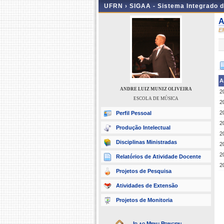
UFRN ›
SIGAA - Sistema Integrado 
A
E
A
ANDRE LUIZ MUNIZ OLIVEIRA
2
ESCOLA DE MÚSICA
2
2
Perfil Pessoal
2
Produção Intelectual
2
Disciplinas Ministradas
2
2
Relatórios de Atividade Docente
2
Projetos de Pesquisa
Atividades de Extensão
Projetos de Monitoria
Ir ao Menu Principal