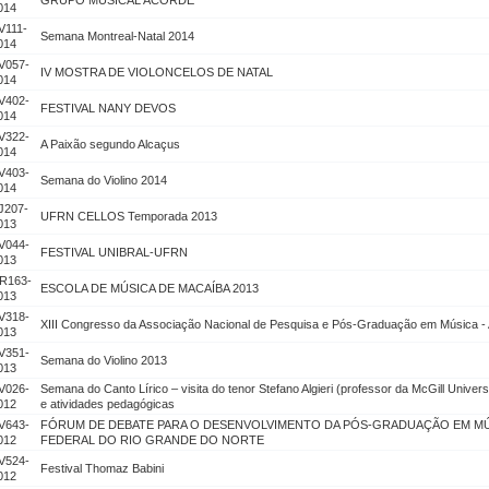
GRUPO MUSICAL ACORDE
014
V111-
Semana Montreal-Natal 2014
014
V057-
IV MOSTRA DE VIOLONCELOS DE NATAL
014
V402-
FESTIVAL NANY DEVOS
014
V322-
A Paixão segundo Alcaçus
014
V403-
Semana do Violino 2014
014
J207-
UFRN CELLOS Temporada 2013
013
V044-
FESTIVAL UNIBRAL-UFRN
013
R163-
ESCOLA DE MÚSICA DE MACAÍBA 2013
013
V318-
XIII Congresso da Associação Nacional de Pesquisa e Pós-Graduação em Música
013
V351-
Semana do Violino 2013
013
V026-
Semana do Canto Lírico – visita do tenor Stefano Algieri (professor da McGill Unive
012
e atividades pedagógicas
V643-
FÓRUM DE DEBATE PARA O DESENVOLVIMENTO DA PÓS-GRADUAÇÃO EM MÚ
012
FEDERAL DO RIO GRANDE DO NORTE
V524-
Festival Thomaz Babini
012