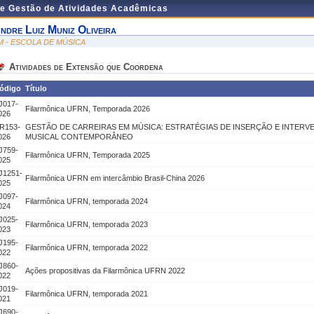
de Gestão de Atividades Acadêmicas
ndre Luiz Muniz Oliveira
M - ESCOLA DE MÚSICA
Atividades de Extensão que Coordena
ódigo
Título
J017-
Filarmônica UFRN, Temporada 2026
026
R153-
GESTÃO DE CARREIRAS EM MÚSICA: ESTRATÉGIAS DE INSERÇÃO E INTER
026
MUSICAL CONTEMPORÂNEO
J759-
Filarmônica UFRN, Temporada 2025
025
J1251-
Filarmônica UFRN em intercâmbio Brasil-China 2026
025
J097-
Filarmônica UFRN, temporada 2024
024
J025-
Filarmônica UFRN, temporada 2023
023
J195-
Filarmônica UFRN, temporada 2022
022
J860-
Ações propositivas da Filarmônica UFRN 2022
022
J019-
Filarmônica UFRN, temporada 2021
021
J690-