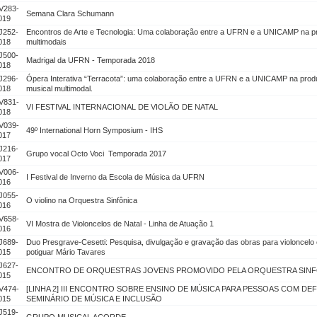
V283-
Semana Clara Schumann
019
J252-
Encontros de Arte e Tecnologia: Uma colaboração entre a UFRN e a UNICAMP na p
018
multimodais
J500-
Madrigal da UFRN - Temporada 2018
018
J296-
Ópera Interativa “Terracota”: uma colaboração entre a UFRN e a UNICAMP na pro
018
musical multimodal.
V831-
VI FESTIVAL INTERNACIONAL DE VIOLÃO DE NATAL
018
V039-
49º International Horn Symposium - IHS
017
J216-
Grupo vocal Octo Voci ­ Temporada 2017
017
V006-
I Festival de Inverno da Escola de Música da UFRN
016
J055-
O violino na Orquestra Sinfônica
016
V658-
VI Mostra de Violoncelos de Natal - Linha de Atuação 1
016
J689-
Duo Presgrave-Cesetti: Pesquisa, divulgação e gravação das obras para violoncelo 
015
potiguar Mário Tavares
J627-
ENCONTRO DE ORQUESTRAS JOVENS PROMOVIDO PELA ORQUESTRA SINF
015
V474-
[LINHA 2] III ENCONTRO SOBRE ENSINO DE MÚSICA PARA PESSOAS COM DEFI
015
SEMINÁRIO DE MÚSICA E INCLUSÃO
J519-