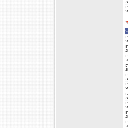
2
E
2
C
E
2
E
2
E
2
E
2
E
2
E
2
P
2
E
2
E
2
E
2