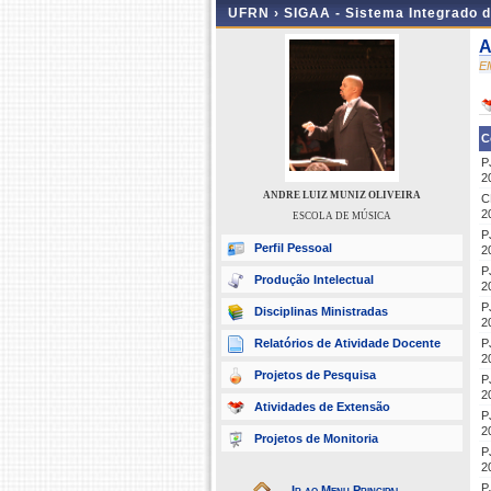
UFRN ›
SIGAA - Sistema Integrado 
A
E
C
P
2
ANDRE LUIZ MUNIZ OLIVEIRA
C
2
ESCOLA DE MÚSICA
P
Perfil Pessoal
2
P
Produção Intelectual
2
P
Disciplinas Ministradas
2
Relatórios de Atividade Docente
P
2
Projetos de Pesquisa
P
2
Atividades de Extensão
P
2
Projetos de Monitoria
P
2
P
Ir ao Menu Principal