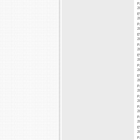
P
2
E
2
P
2
E
2
P
2
E
2
P
2
E
2
P
2
P
2
P
2
P
2
E
2
P