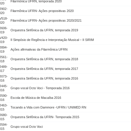
Filarmônica UFRN, temporada 2020
020
J902-
Filarmônica UFRN- Ações propositivas 2020
020
V518-
Filarmônica UFRN- Ações propositivas 2020/2021
020
J606-
Orquestra Sinfônica da UFRN, temporada 2019
019
V420-
II Simpósio de Regência e Interpretação Musical – II SIRIM
019
J894-
Ações afirmativas da Filarmônica UFRN
019
J561-
Orquestra Sinfônica da UFRN, temporada 2018
018
J489-
Orquestra Sinfônica da UFRN, temporada 2017
017
J073-
Orquestra Sinfônica da UFRN, temporada 2016
016
J445-
Grupo vocal Octo Voci - Temporada 2016
016
J590-
Escola de Música de Macaíba 2016
016
J463-
Tocando a Vida com Dammore -UFRN / UNIMED RN
015
J680-
Orquestra Sinfônica da UFRN- Temporada 2015
015
J594-
Grupo vocal Octo Voci
015