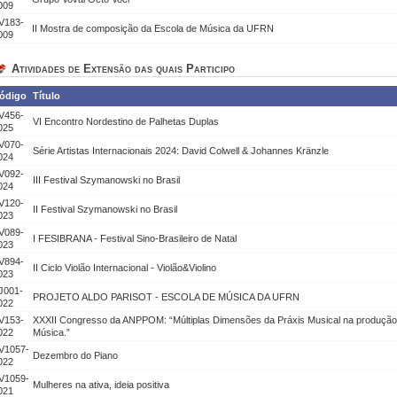
009
V183-
II Mostra de composição da Escola de Música da UFRN
009
Atividades de Extensão das quais Participo
ódigo
Título
V456-
VI Encontro Nordestino de Palhetas Duplas
025
V070-
Série Artistas Internacionais 2024: David Colwell & Johannes Kränzle
024
V092-
III Festival Szymanowski no Brasil
024
V120-
II Festival Szymanowski no Brasil
023
V089-
I FESIBRANA - Festival Sino-Brasileiro de Natal
023
V894-
II Ciclo Violão Internacional - Violão&Violino
023
J001-
PROJETO ALDO PARISOT - ESCOLA DE MÚSICA DA UFRN
022
V153-
XXXII Congresso da ANPPOM: “Múltiplas Dimensões da Práxis Musical na produçã
022
Música.”
V1057-
Dezembro do Piano
022
V1059-
Mulheres na ativa, ideia positiva
021