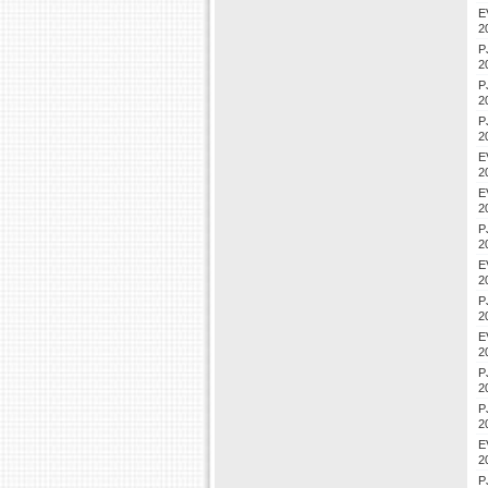
E
2
P
2
P
2
P
2
E
2
E
2
P
2
E
2
P
2
E
2
P
2
P
2
E
2
P