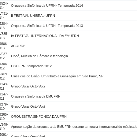
J524-
Orquestra Sinfônica da UFRN- Temporada 2014
014
V431-
II FESTIVAL UNIBRAL-UFRN
014
J204-
Orquestra Sinfônica da UFRN- Temporada 2013
013
V335-
IV FESTIVAL INTERNACIONAL DA EMUFRN
013
J506-
ACORDE
013
V037-
Oboé, Música de Câmara e tecnologia
012
J304-
OSUFRN- temporada 2012
012
V409-
Clássicos do Baião: Um tributo a Gonzagão em São Paulo, SP
012
J143-
Grupo Vocal Octo Voci
011
J147-
Orquestra Sinfônica da EMUFRN,
011
J279-
Grupo Vocal Octo Voci
010
J265-
ORQUESTRA SINFONICA DA UFRN
010
V249-
Apresentação da orquestra da EMUFRN durante a mostra internacional de músicade
010
J091-
Grupo Voval Octo Voci