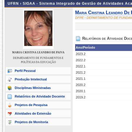
UFRN ›
SIGAA - Sistema Integrado de Gestão de Atividades A
Maria Cristina Leandro De 
DFPE - DEPARTAMENTO DE FUNDA
Relatórios de Atividade Doc
Ano/Período
MARIA CRISTINA LEANDRO DE PAIVA
2023.2
DEPARTAMENTO DE FUNDAMENTOS E
2022.2
POLÍTICAS DA EDUCAÇÃO
2022.1
Perfil Pessoal
2021.2
2021.1
Produção Intelectual
2020.2
Disciplinas Ministradas
2020.1
Relatórios de Atividade Docente
2019.2
Projetos de Pesquisa
Atividades de Extensão
Projetos de Monitoria