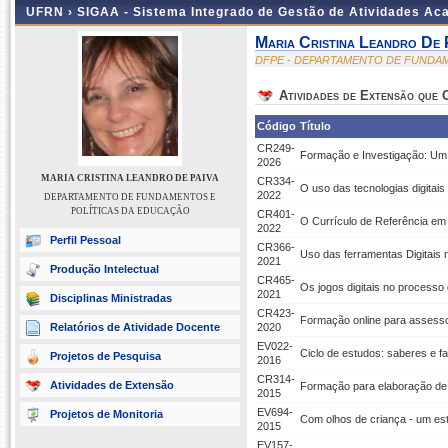
UFRN ›
SIGAA - Sistema Integrado de Gestão de Atividades A
Maria Cristina Leandro De 
DFPE - DEPARTAMENTO DE FUNDA
Atividades de Extensão que
Código
Título
CR249-
Formação e Investigação: Um C
2026
MARIA CRISTINA LEANDRO DE PAIVA
CR334-
O uso das tecnologias digitai
2022
DEPARTAMENTO DE FUNDAMENTOS E
POLÍTICAS DA EDUCAÇÃO
CR401-
O Currículo de Referência em 
2022
Perfil Pessoal
CR366-
Uso das ferramentas Digitais
2021
Produção Intelectual
CR465-
Os jogos digitais no processo 
2021
Disciplinas Ministradas
CR423-
Formação online para assesso
Relatórios de Atividade Docente
2020
EV022-
Ciclo de estudos: saberes e fa
Projetos de Pesquisa
2016
CR314-
Atividades de Extensão
Formação para elaboração de
2015
EV694-
Projetos de Monitoria
Com olhos de criança - um est
2015
EV157-