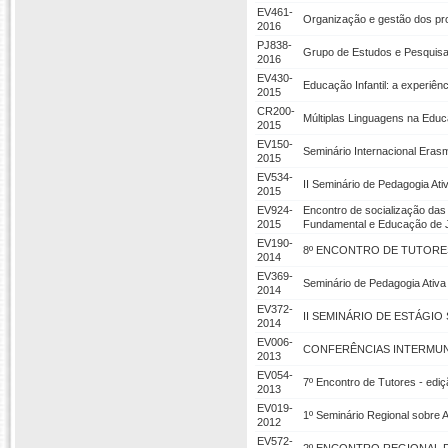
EV461-
Organização e gestão dos pro
2016
PJ838-
Grupo de Estudos e Pesquis
2016
EV430-
Educação Infantil: a experiên
2015
CR200-
Múltiplas Linguagens na Educ
2015
EV150-
Seminário Internacional Era
2015
EV534-
II Seminário de Pedagogia At
2015
EV924-
Encontro de socialização das 
2015
Fundamental e Educação de J
EV190-
8º ENCONTRO DE TUTORES
2014
EV369-
Seminário de Pedagogia Ativ
2014
EV372-
II SEMINÁRIO DE ESTÁGI
2014
EV006-
CONFERÊNCIAS INTERMUN
2013
EV054-
7º Encontro de Tutores - edi
2013
EV019-
1º Seminário Regional sobre 
2012
EV572-