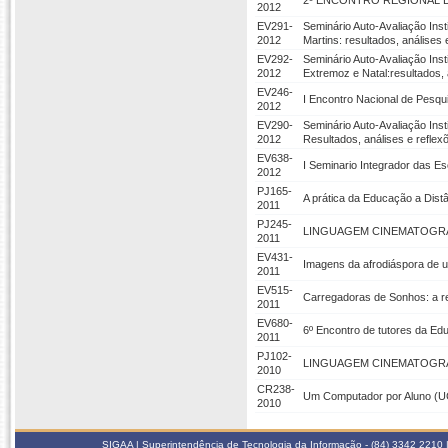
2º ENCONTRO REGIONAL 
2012
EV291-
Seminário Auto-Avaliação Inst
2012
Martins: resultados, análises 
EV292-
Seminário Auto-Avaliação Ins
2012
Extremoz e Natal:resultados, 
EV246-
I Encontro Nacional de Pesq
2012
EV290-
Seminário Auto-Avaliação Ins
2012
Resultados, análises e reflex
EV638-
I Seminario Integrador das E
2012
PJ165-
A prática da Educação a Dist
2011
PJ245-
LINGUAGEM CINEMATOGRÁ
2011
EV431-
Imagens da afrodiáspora de u
2011
EV515-
Carregadoras de Sonhos: a r
2011
EV680-
6º Encontro de tutores da E
2011
PJ102-
LINGUAGEM CINEMATOGRÁ
2010
CR238-
Um Computador por Aluno (U
2010
SIGAA | Superintendência de Tecnologia da Informação - (84) 3342 2210 