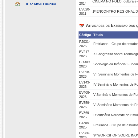
CINEMA NO POLO: cultura e ed
2014
Ir ao Menu Principal
EV020-
1º ENCONTRO REGIONAL D
2011
Atividades de Extensão das q
Código
Título
PJ031-
Freirianos - Grupo de estudos
2026
EV217-
X Congresso sobre Tecnologi
2026
CR309-
Sociologia da Infância: Fund
2026
EV698-
VII Seminário Momentos de 
2026
EV143-
IV Seminário Momentos de F
2026
EV408-
V Seminário Momentos de Fo
2026
EV559-
VI Seminário Momentos de F
2026
EV369-
I Seminário Nordeste de Est
2025
PJ208-
Freirianos - Grupo de estudos
2025
EV986-
9º WORKSHOP SOBRE INOV
2025