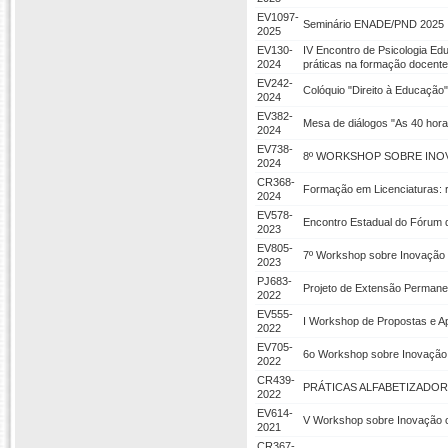
EV1097-
Seminário ENADE/PND 2025
2025
EV130-
IV Encontro de Psicologia Ed
2024
práticas na formação docente
EV242-
Colóquio "Direito à Educação"
2024
EV382-
Mesa de diálogos "As 40 hora
2024
EV738-
8º WORKSHOP SOBRE INOV
2024
CR368-
Formação em Licenciaturas: r
2024
EV578-
Encontro Estadual do Fórum 
2023
EV805-
7º Workshop sobre Inovação 
2023
PJ683-
Projeto de Extensão Permane
2022
EV555-
I Workshop de Propostas e A
2022
EV705-
6o Workshop sobre Inovação 
2022
CR439-
PRÁTICAS ALFABETIZADOR
2022
EV614-
V Workshop sobre Inovação 
2021
CR367-