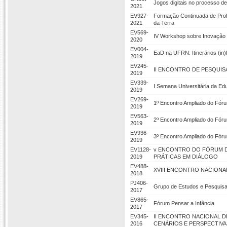
Jogos digitais no processo de
2021
EV927-
Formação Continuada de Prof
2021
da Terra
EV569-
IV Workshop sobre Inovação 
2020
EV004-
EaD na UFRN: Itinerários (in)
2019
EV245-
II ENCONTRO DE PESQUIS
2019
EV339-
I Semana Universitária da E
2019
EV269-
1º Encontro Ampliado do Fóru
2019
EV563-
2º Encontro Ampliado do Fóru
2019
EV936-
3º Encontro Ampliado do Fóru
2019
EV1128-
v ENCONTRO DO FÓRUM DE
2019
PRÁTICAS EM DIÁLOGO
EV488-
XVIII ENCONTRO NACIONA
2018
PJ406-
Grupo de Estudos e Pesquis
2017
EV865-
Fórum Pensar a Infância
2017
EV345-
II ENCONTRO NACIONAL 
2016
CENÁRIOS E PERSPECTIVA