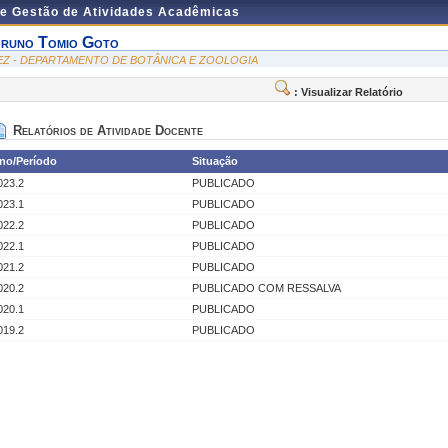
de Gestão de Atividades Acadêmicas
runo Tomio Goto
EZ - DEPARTAMENTO DE BOTÂNICA E ZOOLOGIA
: Visualizar Relatório
Relatórios de Atividade Docente
no/Período
Situação
023.2
PUBLICADO
023.1
PUBLICADO
022.2
PUBLICADO
022.1
PUBLICADO
021.2
PUBLICADO
020.2
PUBLICADO COM RESSALVA
020.1
PUBLICADO
019.2
PUBLICADO