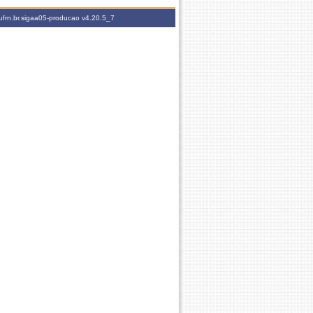
ufrn.br.sigaa05-producao
v4.20.5_7