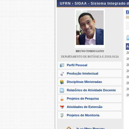
UFRN ›
SIGAA - Sistema Integrado 
B
B
A
BRUNO TOMIO GOTO
2
DEPARTAMENTO DE BOTÂNICA E ZOOLOGIA
2
2
Perfil Pessoal
2
Produção Intelectual
2
Disciplinas Ministradas
2
2
Relatórios de Atividade Docente
2
Projetos de Pesquisa
Atividades de Extensão
Projetos de Monitoria
Ir ao Menu Principal