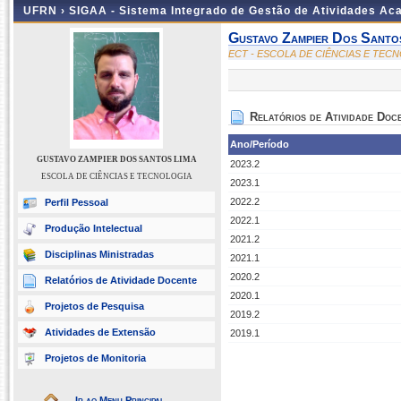
UFRN ›
SIGAA - Sistema Integrado de Gestão de Atividades A
Gustavo Zampier Dos Santo
ECT - ESCOLA DE CIÊNCIAS E TEC
Relatórios de Atividade Doc
Ano/Período
GUSTAVO ZAMPIER DOS SANTOS LIMA
2023.2
ESCOLA DE CIÊNCIAS E TECNOLOGIA
2023.1
2022.2
Perfil Pessoal
2022.1
Produção Intelectual
2021.2
Disciplinas Ministradas
2021.1
2020.2
Relatórios de Atividade Docente
2020.1
Projetos de Pesquisa
2019.2
Atividades de Extensão
2019.1
Projetos de Monitoria
Ir ao Menu Principal