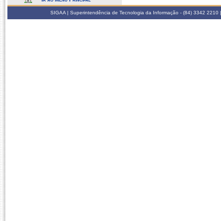
SIGAA | Superintendência de Tecnologia da Informação - (84) 3342 2210 