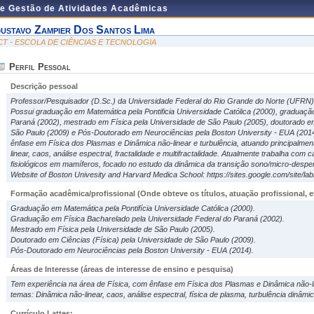
de Gestão de Atividades Acadêmicas
ustavo Zampier Dos Santos Lima
CT - ESCOLA DE CIÊNCIAS E TECNOLOGIA
Perfil Pessoal
Descrição pessoal
Professor/Pesquisador (D.Sc.) da Universidade Federal do Rio Grande do Norte (UFRN) 
Possui graduação em Matemática pela Pontificia Universidade Católica (2000), graduaçã
Paraná (2002), mestrado em Física pela Universidade de São Paulo (2005), doutorado em
São Paulo (2009) e Pós-Doutorado em Neurociências pela Boston University - EUA (2014
ênfase em Física dos Plasmas e Dinâmica não-linear e turbulência, atuando principalme
linear, caos, análise espectral, fractalidade e multifractalidade. Atualmente trabalha com 
fisiológicos em mamíferos, focado no estudo da dinâmica da transição sono/micro-despert
Website of Boston Univesity and Harvard Medica School: https://sites.google.com/site/l
Formação acadêmica/profissional (Onde obteve os títulos, atuação profissional, et
Graduação em Matemática pela Pontifícia Universidade Católica (2000).
Graduação em Física Bacharelado pela Universidade Federal do Paraná (2002).
Mestrado em Física pela Universidade de São Paulo (2005).
Doutorado em Ciências (Física) pela Universidade de São Paulo (2009).
Pós-Doutorado em Neurociências pela Boston University - EUA (2014).
Áreas de Interesse
(áreas de interesse de ensino e pesquisa)
Tem experiência na área de Física, com ênfase em Física dos Plasmas e Dinâmica não-li
temas: Dinâmica não-linear, caos, análise espectral, física de plasma, turbulência dinâmi
Currículo Lattes: