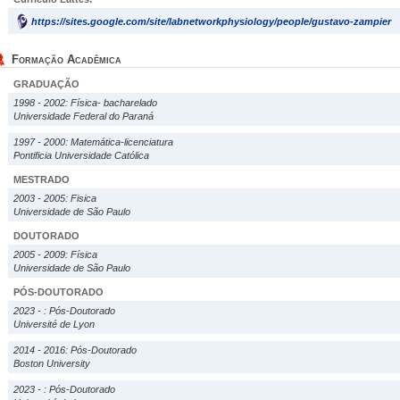
https://sites.google.com/site/labnetworkphysiology/people/gustavo-zampier
Formação Acadêmica
GRADUAÇÃO
1998 - 2002: Física- bacharelado
Universidade Federal do Paraná
1997 - 2000: Matemática-licenciatura
Pontificia Universidade Católica
MESTRADO
2003 - 2005: Fisica
Universidade de São Paulo
DOUTORADO
2005 - 2009: Física
Universidade de São Paulo
PÓS-DOUTORADO
2023 - : Pós-Doutorado
Université de Lyon
2014 - 2016: Pós-Doutorado
Boston University
2023 - : Pós-Doutorado