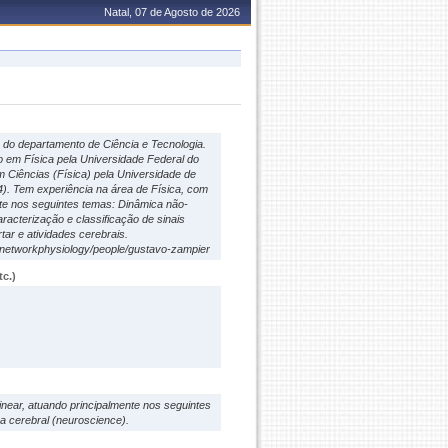
Natal, 07 de Agosto de 2026
do departamento de Ciência e Tecnologia.
o em Física pela Universidade Federal do
 Ciências (Física) pela Universidade de
). Tem experiência na área de Física, com
nte nos seguintes temas: Dinâmica não-
caracterização e classificação de sinais
ar e atividades cerebrais.
abnetworkphysiology/people/gustavo-zampier
c.)
near, atuando principalmente nos seguintes
ca cerebral (neuroscience).