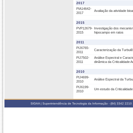
2017
PIA14642-
Avaliação da atividade bio
2017
2015
PVP12679-
Investigação dos mecanism
2015
hipocampo em ratos
2011
PIJ6765-
Caracterização da Turbulê
2011
PIJ7502-
Análise Espectral e Carac
2011
dinâmica da Criticalidade 
2010
PIJ4699-
Análise Espectral da Turb
2010
PIJ6199-
Um estudo da Criticalidade
2010
SIGAA | Superintendência de Tecnologia da Informação - (84) 3342 2210 