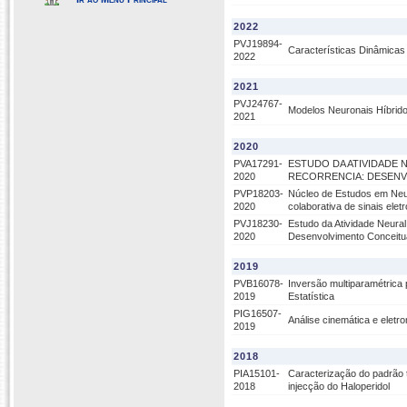
2022
PVJ19894-
Características Dinâmicas
2022
2021
PVJ24767-
Modelos Neuronais Híbrid
2021
2020
PVA17291-
ESTUDO DA ATIVIDADE 
2020
RECORRENCIA: DESENV
PVP18203-
Núcleo de Estudos em Neur
2020
colaborativa de sinais eletr
PVJ18230-
Estudo da Atividade Neura
2020
Desenvolvimento Conceitua
2019
PVB16078-
Inversão multiparamétrica 
2019
Estatística
PIG16507-
Análise cinemática e eletr
2019
2018
PIA15101-
Caracterização do padrão 
2018
injecção do Haloperidol