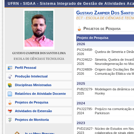
UFRN ›
SIGAA - Sistema Integrado de Gestão de Atividades A
Gustavo Zampier Dos Santo
ECT - ESCOLA DE CIÊNCIAS E TEC
Projetos de Pesquisa
Projeto de Pesquisa
2026
PVJ24458-
Quebra de Simetria e Din
GUSTAVO ZAMPIER DOS SANTOS LIMA
2026
ESCOLA DE CIÊNCIAS E TECNOLOGIA
PVJ24622-
Simetria, Quebra de Invar
2026
Neurodegeneração no Mod
Perfil Pessoal
PVJ24809-
Origem das Oscilações Bet
2026
Comunicação Efática via 
Produção Intelectual
2025
Disciplinas Ministradas
PVB23279-
Modelagem da dinâmica cer
2025
Huxley
Relatórios de Atividade Docente
Projetos de Pesquisa
2024
PVJ22795-
Prejuízo na comunicação e
Atividades de Extensão
2024
Parkinson
Projetos de Monitoria
2023
PVD21627-
Núcleo de Estudos em Neur
2023
colaborativa de sinais eletr
Ir ao Menu Principal