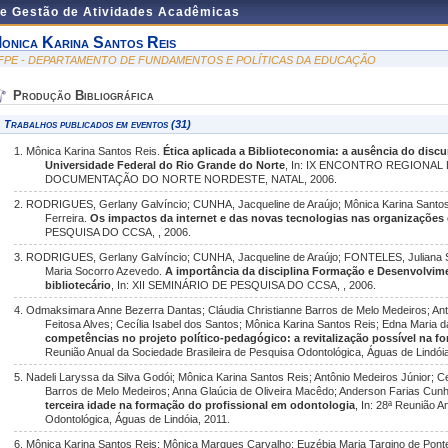
de Gestão de Atividades Acadêmicas
onica Karina Santos Reis
FPE - DEPARTAMENTO DE FUNDAMENTOS E POLÍTICAS DA EDUCAÇÃO
Produção Bibliográfica
Trabalhos publicados em eventos (31)
1. Mônica Karina Santos Reis.
Ética aplicada a Biblioteconomia: a ausência do disc
Universidade Federal do Rio Grande do Norte
, In: IX ENCONTRO REGIONA
DOCUMENTAÇÃO DO NORTE NORDESTE, NATAL, 2006.
2. RODRIGUES, Gerlany Galvíncio; CUNHA, Jacqueline de Araújo; Mônica Karina Santos 
Ferreira.
Os impactos da internet e das novas tecnologias nas organizações 
PESQUISA DO CCSA, , 2006.
3. RODRIGUES, Gerlany Galvíncio; CUNHA, Jacqueline de Araújo; FONTELES, Juliana S
Maria Socorro Azevedo.
A importância da disciplina Formação e Desenvolvi
bibliotecário
, In: XII SEMINÁRIO DE PESQUISA DO CCSA, , 2006.
4. Odmaksimara Anne Bezerra Dantas; Cláudia Christianne Barros de Melo Medeiros; Ant
Feitosa Alves; Cecília Isabel dos Santos; Mônica Karina Santos Reis; Edna Maria d
competências no projeto político-pedagógico: a revitalização possível na f
Reunião Anual da Sociedade Brasileira de Pesquisa Odontológica, Águas de Lindóia
5. Nadeli Laryssa da Silva Godói; Mônica Karina Santos Reis; Antônio Medeiros Júnior; Ce
Barros de Melo Medeiros; Anna Glaúcia de Oliveira Macêdo; Anderson Farias Cun
terceira idade na formação do profissional em odontologia
, In: 28ª Reunião 
Odontológica, Águas de Lindóia, 2011.
6. Mônica Karina Santos Reis; Mônica Marques Carvalho; Euzébia Maria Targino de Pon