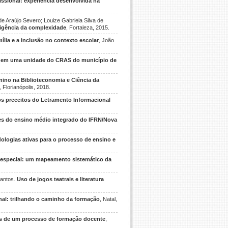
issional: experiência desenvolvida na
e Araújo Severo; Louize Gabriela Silva de
eligência da complexidade
, Fortaleza, 2015.
lia e a inclusão no contexto escolar
, João
a em uma unidade do CRAS do município de
ino na Biblioteconomia e Ciência da
, Florianópolis, 2018.
os preceitos do Letramento Informacional
es do ensino médio integrado do IFRN/Nova
ologias ativas para o processo de ensino e
 especial: um mapeamento sistemático da
Santos.
Uso de jogos teatrais e literatura
al: trilhando o caminho da formação
, Natal,
os de um processo de formação docente
,