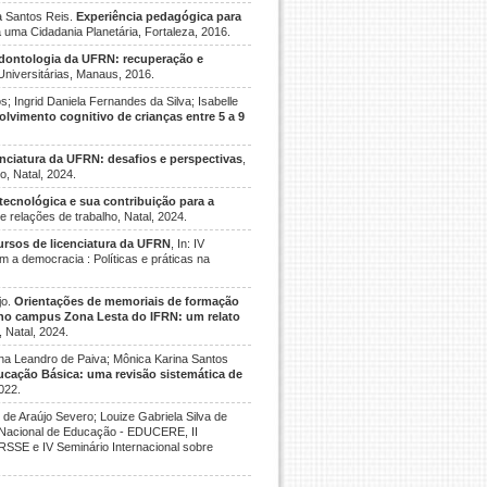
a Santos Reis.
Experiência pedagógica para
a uma Cidadania Planetária, Fortaleza, 2016.
Odontologia da UFRN: recuperação e
 Universitárias, Manaus, 2016.
; Ingrid Daniela Fernandes da Silva; Isabelle
lvimento cognitivo de crianças entre 5 a 9
nciatura da UFRN: desafios e perspectivas
,
o, Natal, 2024.
tecnológica e sua contribuição para a
 relações de trabalho, Natal, 2024.
ursos de licenciatura da UFRN
, In: IV
 a democracia : Políticas e práticas na
jo.
Orientações de memoriais de formação
 no campus Zona Lesta do IFRN: um relato
 Natal, 2024.
istina Leandro de Paiva; Mônica Karina Santos
ação Básica: uma revisão sistemática de
022.
de Araújo Severo; Louize Gabriela Silva de
o Nacional de Educação - EDUCERE, II
IRSSE e IV Seminário Internacional sobre