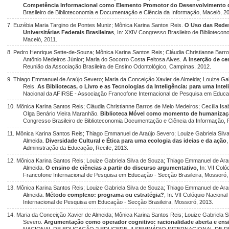
Competência Informacional como Elemento Promotor do Desenvolvimento do
Brasileiro de Biblioteconomia e Documentação e Ciência da Informação, Maceió, 2
7. Euzébia Maria Targino de Pontes Muniz; Mônica Karina Santos Reis.
O Uso das Redes
Universitárias Federais Brasileiras
, In: XXIV Congresso Brasileiro de Bibliotec
Maceió, 2011.
8. Pedro Henrique Sette-de-Souza; Mônica Karina Santos Reis; Cláudia Christianne Barro
Antônio Medeiros Júnior; Maria do Socorro Costa Feitosa Alves.
A inserção de cen
Reunião da Associação Brasileira de Ensino Odontológico, Campinas, 2012.
9. Thiago Emmanuel de Araújo Severo; Maria da Conceição Xavier de Almeida; Louize Gab
Reis.
As Bibliotecas, o Livro e as Tecnologias da Inteligência: para uma Int
Nacional da AFIRSE - Associação Francofone Internacional de Pesquisa em Educaç
10. Mônica Karina Santos Reis; Cláudia Christianne Barros de Melo Medeiros; Cecília Isa
Olga Benário Vieira Maranhão.
Biblioteca Móvel como momento de humanizaçã
Congresso Brasileiro de Biblioteconomia Documentação e Ciência da Informação, Fl
11. Mônica Karina Santos Reis; Thiago Emmanuel de Araújo Severo; Louize Gabriela Silv
Almeida.
Diversidade Cultural e Ética para uma ecologia das ideias e da ação
,
Administração da Educação, Recife, 2013.
12. Mônica Karina Santos Reis; Louize Gabriela Silva de Souza; Thiago Emmanuel de Ara
Almeida.
O ensino de ciências a partir do discurso argumentativo
, In: VII Co
Francofone Internacional de Pesquisa em Educação - Secção Brasileira, Mossoró,
13. Mônica Karina Santos Reis; Louize Gabriela Silva de Souza; Thiago Emmanuel de Ara
Almeida.
Método complexo: programa ou estratégia?
, In: VII Colóquio Nacion
Internacional de Pesquisa em Educação - Secção Brasileira, Mossoró, 2013.
14. Maria da Conceição Xavier de Almeida; Mônica Karina Santos Reis; Louize Gabriela 
Severo.
Argumentação como operador cognitivo: racionalidade aberta e ensi