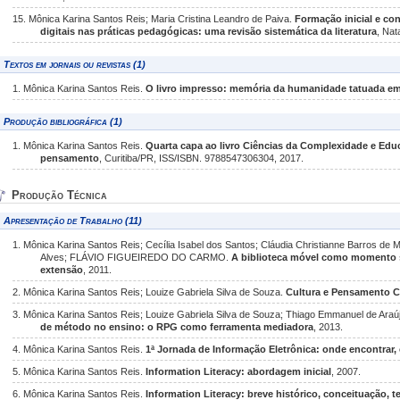
15. Mônica Karina Santos Reis; Maria Cristina Leandro de Paiva.
Formação inicial e co
digitais nas práticas pedagógicas: uma revisão sistemática da literatura
, Nat
Textos em jornais ou revistas (1)
1. Mônica Karina Santos Reis.
O livro impresso: memória da humanidade tatuada em
Produção bibliográfica (1)
1. Mônica Karina Santos Reis.
Quarta capa ao livro Ciências da Complexidade e Edu
pensamento
, Curitiba/PR, ISS/ISBN. 9788547306304, 2017.
Produção Técnica
Apresentação de Trabalho (11)
1. Mônica Karina Santos Reis; Cecília Isabel dos Santos; Cláudia Christianne Barros de 
Alves; FLÁVIO FIGUEIREDO DO CARMO.
A biblioteca móvel como momento 
extensão
, 2011.
2. Mônica Karina Santos Reis; Louize Gabriela Silva de Souza.
Cultura e Pensamento 
3. Mônica Karina Santos Reis; Louize Gabriela Silva de Souza; Thiago Emmanuel de Araú
de método no ensino: o RPG como ferramenta mediadora
, 2013.
4. Mônica Karina Santos Reis.
1ª Jornada de Informação Eletrônica: onde encontrar
5. Mônica Karina Santos Reis.
Information Literacy: abordagem inicial
, 2007.
6. Mônica Karina Santos Reis.
Information Literacy: breve histórico, conceituação, te