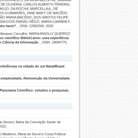
ERSON ALVES; DA SILVA VALENTIM, JANAINA
 DE OLIVEIRA, CARLOS ALBERTO PEREIRA;
AÚJO; DA ROCHA, MARCELLA A.; DE
ROS GUIMARÃES, JANE MARY; DE MACÊDO
JOÃO MARIA MACÊDO; DOS SANTOS FELIPE,
ÍSA GÓIS FARIAS; RÊGO, MARIA CARMEM F.
ten facet?
, , ISSN: 22962565, 2026
 Marques Carvalho; MARIA ANIOLLY QUEIROZ
co científico BiblioCanto: uma experiência
 e Ciência da Informação
, , ISSN: 18094775,
nferências na cidade do sol Natal/Brasil
omplexidade, Reinvenção da Universidade
,
Panorama Científico: estudos e pesquisas
,
.
jo Severo; Maria da Conceição Xavier de
2015.
lo Medeiros; Maria do Socorro Costa Feitosa