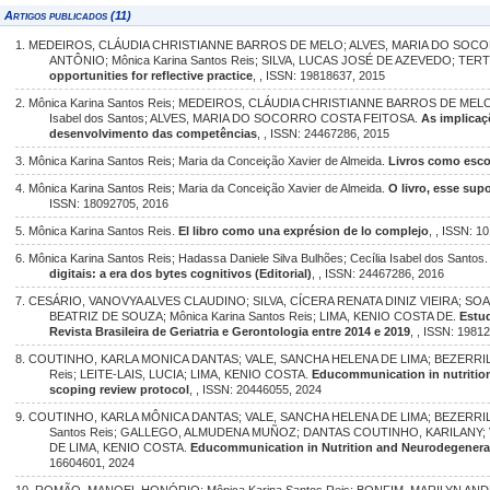
Artigos publicados (11)
1. MEDEIROS, CLÁUDIA CHRISTIANNE BARROS DE MELO; ALVES, MARIA DO SOC
ANTÔNIO; Mônica Karina Santos Reis; SILVA, LUCAS JOSÉ DE AZEVEDO; T
opportunities for reflective practice
, , ISSN: 19818637, 2015
2. Mônica Karina Santos Reis; MEDEIROS, CLÁUDIA CHRISTIANNE BARROS DE MEL
Isabel dos Santos; ALVES, MARIA DO SOCORRO COSTA FEITOSA.
As implicaç
desenvolvimento das competências
, , ISSN: 24467286, 2015
3. Mônica Karina Santos Reis; Maria da Conceição Xavier de Almeida.
Livros como esco
4. Mônica Karina Santos Reis; Maria da Conceição Xavier de Almeida.
O livro, esse su
ISSN: 18092705, 2016
5. Mônica Karina Santos Reis.
El libro como una exprésion de lo complejo
, , ISSN: 1
6. Mônica Karina Santos Reis; Hadassa Daniele Silva Bulhões; Cecília Isabel dos Santos
digitais: a era dos bytes cognitivos (Editorial)
, , ISSN: 24467286, 2016
7. CESÁRIO, VANOVYA ALVES CLAUDINO; SILVA, CÍCERA RENATA DINIZ VIEIRA; 
BEATRIZ DE SOUZA; Mônica Karina Santos Reis; LIMA, KENIO COSTA DE.
Estud
Revista Brasileira de Geriatria e Gerontologia entre 2014 e 2019
, , ISSN: 1981
8. COUTINHO, KARLA MONICA DANTAS; VALE, SANCHA HELENA DE LIMA; BEZERRIL,
Reis; LEITE-LAIS, LUCIA; LIMA, KENIO COSTA.
Educommunication in nutrition
scoping review protocol
, , ISSN: 20446055, 2024
9. COUTINHO, KARLA MÔNICA DANTAS; VALE, SANCHA HELENA DE LIMA; BEZERRIL
Santos Reis; GALLEGO, ALMUDENA MUÑOZ; DANTAS COUTINHO, KARILANY; V
DE LIMA, KENIO COSTA.
Educommunication in Nutrition and Neurodegenera
16604601, 2024