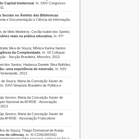
 Capital Intelectual
, In: XXIV Congresso
011.
 Sociais no Âmbito das Bibliotecas
onomia e Documentação e Ciência da Informação,
s de Melo Medeiros; Cecília Isabel dos Santos;
ários reais na prática educativa
, In: 47ª
riela Silva de Souza; Mônica Karina Santos
eligência da Complexidade
, In: VII Colóquio
ão - Secção Brasileira, Mossóro, 2013.
bel dos Santos; Hadassa Daniele Silva Bulhões;
o: uma experiência de extensão
, In: XXV
orianópolis, 2013.
a de Souza; Maria da Conceição Xavier de
 In: XXVI Simpósio Brasileiro de Política e
újo Severo; Maria da Conceição Xavier de
lóquio Nacional da AFIRSE - Associação
 2013.
újo Severo; Maria da Conceição Xavier de
al da AFIRSE - Associação Francofone
Silva de Souza; Thiago Emmanuel de Araújo
no de ciências
, In: XI CONGRESSO