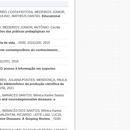
ORRO COSTA FEITOSA; MEDEIROS JÚNIOR,
ERTULINO, MATHEUS DANTAS.
Educational
O; MEDEIROS JÚNIOR, ANTÔNIO; Cecília
ões das práticas pedagógicas no
la de vida
, , ISSN: 23161205, 2015
porte contemporâneo do conhecimento
, ,
0112251, 2016
.
O acesso à informação em suportes
SOARES, JULIANA PONTES; MENDONÇA, PAULA
o bibliométrico da produção científica da
2256, 2021
 MANACES SANTOS; Mônica Karina Santos
 and neurodegenerative diseases: a
, MANACÉS DOS SANTOS; Mônica Karina
ALENTIM, RICARDO; LEITE-LAIS, LUCIA;
tive Diseases: A Scoping Review
, , ISSN: