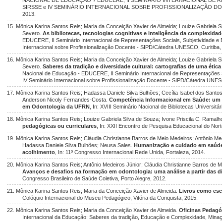
NACIONAL DE EDUCAÇÃO ? EDUCERE, II SEMINÁRIO INTERNACIONAL DE 
SIRSSE e IV SEMINÁRIO INTERNACIONAL SOBRE PROFISSIONALIZAÇÃO DOC
2013.
15. Mônica Karina Santos Reis; Maria da Conceição Xavier de Almeida; Louize Gabriela 
Severo.
As bibliotecas, tecnologias cognitivas e inteligência da complexida
EDUCERE, II Seminário Internacional de Representações Sociais, Subjetividade e
Internacional sobre Profissionalização Docente - SIPD/Cátedra UNESCO, Curitiba,
16. Mônica Karina Santos Reis; Maria da Conceição Xavier de Almeida; Louize Gabriela 
Severo.
Saberes da tradição e diversidade cultural: cartografias de uma éti
Nacional de Educação - EDUCERE, II Seminário Internacional de Representações 
IV Seminário Internacional sobre Profissionalização Docente - SIPD/Cátedra UNES
17. Mônica Karina Santos Reis; Hadassa Daniele Silva Bulhões; Cecília Isabel dos Santos
Anderson Nicoly Fernandes-Costa.
Competência Informacional em Saúde: um 
em Odontologia da UFRN
, In: XVIII Seminário Nacional de Bibliotecas Universitá
18. Mônica Karina Santos Reis; Louize Gabriela Silva de Souza; Ivone Priscila C. Ramalh
pedagógicas ou curriculares
, In: XXII Encontro de Pesquisa Educacional do Nor
19. Mônica Karina Santos Reis; Cláudia Christianne Barros de Melo Medeiros; Antônio Med
Hadassa Daniele Silva Bulhões; Neusa Sales.
Humanização e cuidado em saúde:
acolhimento
, In: 11º Congresso Internacional Rede Unida, Fortaleza, 2014.
20. Mônica Karina Santos Reis; Antônio Medeiros Júnior; Cláudia Christianne Barros de M
Avanços e desafios na formação em odontologia: uma análise a partir das dir
Congresso Brasileiro de Saúde Coletiva, Porto Alegre, 2012.
21. Mônica Karina Santos Reis; Maria da Conceição Xavier de Almeida.
Livros como esc
Colóquio Internacional do Museu Pedagógico, Vitória da Conquista, 2015.
22. Mônica Karina Santos Reis; Maria da Conceição Xavier de Almeida.
Oficinas Pedagó
Internacional da Educação: Saberes da tradição, Educação e Complexidade, Minaç