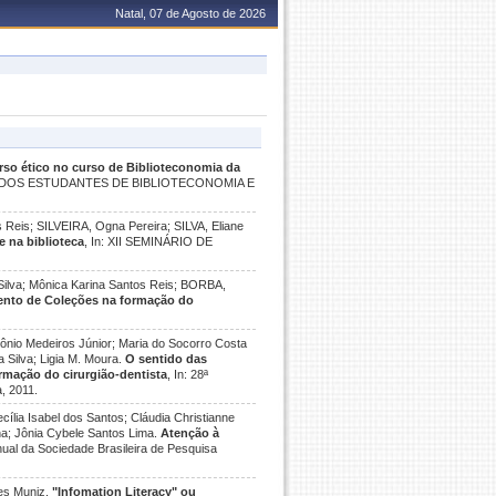
Natal, 07 de Agosto de 2026
urso ético no curso de Biblioteconomia da
L DOS ESTUDANTES DE BIBLIOTECONOMIA E
Reis; SILVEIRA, Ogna Pereira; SILVA, Eliane
e na biblioteca
, In: XII SEMINÁRIO DE
ilva; Mônica Karina Santos Reis; BORBA,
mento de Coleções na formação do
ônio Medeiros Júnior; Maria do Socorro Costa
a Silva; Ligia M. Moura.
O sentido das
ormação do cirurgião-dentista
, In: 28ª
, 2011.
cília Isabel dos Santos; Cláudia Christianne
ha; Jônia Cybele Santos Lima.
Atenção à
Anual da Sociedade Brasileira de Pesquisa
tes Muniz.
"Infomation Literacy" ou