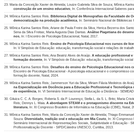
23. Maria da Conceição Xavier de Almeida; Louize Gabriela Silva de Souza; Mônica Karin
construção de um ensino educativo
, In: Conferência Internacional Saberes par
24. Mônica Karina Santos Reis.
Biblioteca Digital de Monografias da Faculdade de 
democratização na produção acadêmica
, In: Seminário Nacional de Bibliotecas
25. Mônica Karina Santos Reis; Ariane de Paula Freire da Silva; Herica Bezerra dos Santos
Sena da Silva Freitas; Maria Augusta Dias Dantas.
Análise Piagetiana do desenvo
nos
, In: I Encontro de Psicologia Educacional, Natal, 2017.
26. Mônica Karina Santos Reis.
Ensino de Psicologia Educacional nos cursos de lice
In: V Simpósio de Educação: educação, transformação social e relações de trabalh
27. Mônica Karina Santos Reis; Ana Beatriz Alves de Araújo.
A educação profissional e 
formação docente
, In: V Simpósio de Educação: educação, transformação social e
28. Mônica Karina Santos Reis.
Desafios do ensino de Psicologia Educacional nos c
Encontro de Psicologia Educacional - A psicologia educacional e o compromisso com
formação docente, Natal, 2024.
29. Mônica Karina Santos Reis; Jammerson Yuri da Silva; Miriam Flávia Medeiros de Araú
na Especialização em Docência para a Educação Profissional e Tecnológica
de experiência
, In: VI Seminário Internacional de Educação a Distância - SEMEAD,
30. Giluiza C. C. A. Borges; Roberia S. da P. Lourenço; Stella L. da S. L. Brito; Maria Cr
Reis; Dennys L. Maia.
A abordagem STEAM e o protagonismo discente na Educ
literatura
, In: XI Congresso Brasileiro de Informática na Educação (CBIE), Natal, 2
31. Mônica Karina Santos Reis; Maria da Conceição Xavier de Almeida; Thiago Emmanuel 
Souza.
Diversidade, tradição oral e educação em Mia Couto
, In: XI Congress
Seminário Internacional de Representações Sociais, Subjetividade e Educação - S
Profissionalização Docente - SIPD/Cátedra UNESCO, Curitiba, 2013.