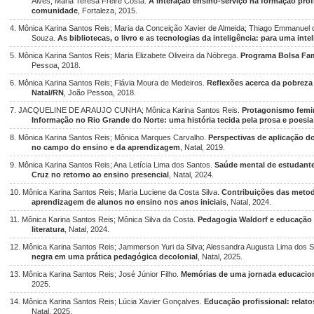
Alves; Maria Teresa Freire Costa.
A interação ensino-serviço na formação prof
comunidade
, Fortaleza, 2015.
4. Mônica Karina Santos Reis; Maria da Conceição Xavier de Almeida; Thiago Emmanuel d
Souza.
As bibliotecas, o livro e as tecnologias da inteligência: para uma int
5. Mônica Karina Santos Reis; Maria Elizabete Oliveira da Nóbrega.
Programa Bolsa Famí
Pessoa, 2018.
6. Mônica Karina Santos Reis; Flávia Moura de Medeiros.
Reflexões acerca da pobrez
Natal/RN
, João Pessoa, 2018.
7. JACQUELINE DE ARAUJO CUNHA; Mônica Karina Santos Reis.
Protagonismo femin
Informação no Rio Grande do Norte: uma história tecida pela prosa e poesia
8. Mônica Karina Santos Reis; Mônica Marques Carvalho.
Perspectivas de aplicação d
no campo do ensino e da aprendizagem
, Natal, 2019.
9. Mônica Karina Santos Reis; Ana Letícia Lima dos Santos.
Saúde mental de estudant
Cruz no retorno ao ensino presencial
, Natal, 2024.
10. Mônica Karina Santos Reis; Maria Luciene da Costa Silva.
Contribuições das metod
aprendizagem de alunos no ensino nos anos iniciais
, Natal, 2024.
11. Mônica Karina Santos Reis; Mônica Silva da Costa.
Pedagogia Waldorf e educação
literatura
, Natal, 2024.
12. Mônica Karina Santos Reis; Jammerson Yuri da Silva; Alessandra Augusta Lima dos 
negra em uma prática pedagógica decolonial
, Natal, 2025.
13. Mônica Karina Santos Reis; José Júnior Filho.
Memórias de uma jornada educacion
2025.
14. Mônica Karina Santos Reis; Lúcia Xavier Gonçalves.
Educação profissional: relat
Natal, 2025.