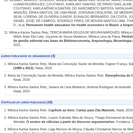
10. ROMÃO, MANOEL HONÓRIO; Mônica Karina Santos Reis; BONFIM, MARILYN AND
LUANA RODRIGUES; COUTINHO, KARILANY DANTAS; DE PINHO DIAS, ALINE;
COUTINHO, KARLA MÔNICA DANTAS; DO NASCIMENTO BATISTA, NATALIA AR
ARAGÃO, ERIKA SANTOS; DE LIMA PAIVA, JORDANA CRISLAYNE; DE MEDEI
SILVA, LORENA; DE OLIVEIRA JUNIOR, ELINALDO BERNARDO; DA COSTA, 
ISRAEL JOSÉ; DE CAMPOS, RODRIGO PIRES; DE MOURA SANTOS LIMA, THA
D.; et.al.
Permanent health education for health economics in Brazil: a forgot
11. Mônica Karina Santos Reis; TERCIA MARIA SOUZA DE MOURA MARQUES; Mônica
MAIA; Arlan Eloi Leite; Joyanne de Souza Medeiros; Mônica Lima de Paiva.
Periódi
de gestão editorial nas áreas de Biblioteconomia, Arquivologia, Museologia
2021
Livros publicados ou organizados (3)
1. Mônica Karina Santos Reis; Maria da Conceição Xavier de Almeida; Fagner França.
Co
(1989 a 2012)
, Natal, 2018.
2. Maria da Conceição Xavier de Almeida; Mônica Karina Santos Reis.
Emergências de C
Natal, 2018.
3. Mônica Karina Santos Reis; Janiara de Lima Medeiros; Andreia Rodrigues de Andrade.
Natal, 2024.
Capítulos de livros publicados (15)
1. Mônica Karina Santos Reis.
Capítulo ao livro: Cartas para Zila Mamede
, Natal, 2016
2. Mônica Karina Santos Reis; Louize Gabriela Silva de Souza; Thiago Emmanuel de Araú
Almeida.
O ensino de ciências a partir do discurso argumentativo
, Fortaleza, 
3. Mônica Karina Santos Reis; Lígia Moreno de Moura; Cláudia Christianne Barros de Me