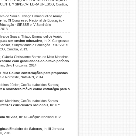
REPRESENTAÇÕES SOCIAIS ? EDUCAÇÃO ?
ENTE ? SIPD/CÁTEDRA UNESCO, Curitiba,
Silva de Souza; Thiago Emmanuel de Araújo
de
, In: XI Congresso Nacional de Educação -
 Educação - SIRSSE e IV Seminário
 2013.
Silva de Souza; Thiago Emmanuel de Araújo
ca para um ensino educativo
, In: XI Congresso
Sociais, Subjetividade e Educação - SIRSSE e
CO, Curitiba, 2013.
; Cláudia Christianne Barros de Melo Medeiros;
estudo com graduandos do oitavo período
rias, Belo Horizonte, 2014.
o.
Mia Couto: constelações para propostas
te e Nordeste, Natal/RN, 2014.
eiros Júnior; Cecília Isabel dos Santos;
 a biblioteca móvel como estratégia para o
elo Medeiros; Cecília Isabel dos Santos.
etrizes curriculares nacionais
, In: 10º
ola de vida
, In: XI Colóquio Nacional e IV
gicas Estaleiro de Saberes
, In: III Jornada
u, 2015.