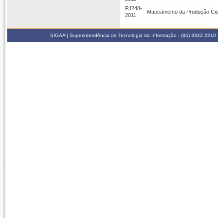
PJ248-
Mapeamento da Produção Cien
2011
SIGAA | Superintendência de Tecnologia da Informação - (84) 3342 2210 