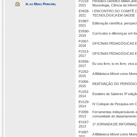
PJ219-
Periódico científico BiblioCan
Ir ao Menu Principal
2021
Museologia, Ciência da Inform
EV628-
I ENCONTRO DO COMITÊ CI
2021
TECNOLÓGICA EM SAÚDE
EV987-
Editoração científica: perspect
2021
EV590-
Currículos e diferenças em fo
2019
PJ067-
OFICINAS PEDAGÓGICAS ES
2018
PJ313-
OFICINAS PEDAGÓGICAS ESTA
2017
EV556-
Eu sou livre, tu es livre, viva
2017
PJ262-
A Biblioteca Móvel como Mom
2015
PJ056-
REATIVAÇÃO DO PERIÓDIC
2015
PJ253-
Estaleiro de Saberes 5ª ediçã
2014
EV129-
IV Colóquio de Pesquisa em C
2014
PJ099-
Ferramentas indispensáveis a
2013
comunidade do departamento 
EV167-
1ª JORNADA DE INFORMAÇÃO
2013
PJ087-
A Biblioteca Móvel como Mom
2011