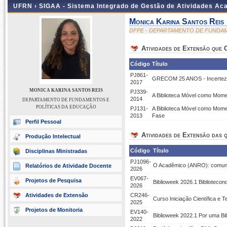
UFRN ›
SIGAA - Sistema Integrado de Gestão de Atividades A
Monica Karina Santos Reis
DFPE - DEPARTAMENTO DE FUNDA
Atividades de Extensão que
Código
Título
PJ861-
GRECOM 25 ANOS - Incerteza
2017
MONICA KARINA SANTOS REIS
PJ339-
A Biblioteca Móvel como Mom
2014
DEPARTAMENTO DE FUNDAMENTOS E
POLÍTICAS DA EDUCAÇÃO
PJ131-
A Biblioteca Móvel como Mom
2013
Fase
Perfil Pessoal
Atividades de Extensão das q
Produção Intelectual
Código
Título
Disciplinas Ministradas
PJ1096-
O Acadêmico (ANRO): comunic
Relatórios de Atividade Docente
2026
EV067-
Projetos de Pesquisa
Biblioweek 2026.1 Bibliotecon
2026
Atividades de Extensão
CR246-
Curso Iniciação Científica e T
2025
Projetos de Monitoria
EV140-
Biblioweek 2022.1 Por uma Bi
2022