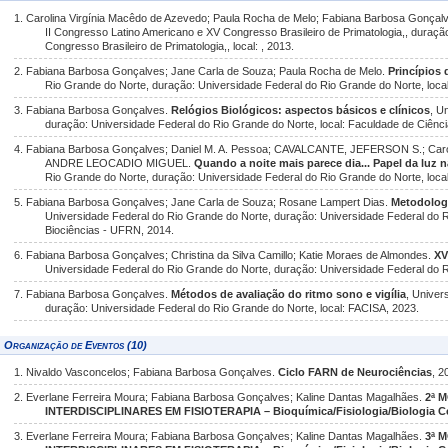
1. Carolina Virgínia Macêdo de Azevedo; Paula Rocha de Melo; Fabiana Barbosa Gonçal
II Congresso Latino Americano e XV Congresso Brasileiro de Primatologia,, duraçã
Congresso Brasileiro de Primatologia,, local: , 2013.
2. Fabiana Barbosa Gonçalves; Jane Carla de Souza; Paula Rocha de Melo.
Princípios
Rio Grande do Norte, duração: Universidade Federal do Rio Grande do Norte, local
3. Fabiana Barbosa Gonçalves.
Relógios Biológicos: aspectos básicos e clínicos
, U
duração: Universidade Federal do Rio Grande do Norte, local: Faculdade de Ciênci
4. Fabiana Barbosa Gonçalves; Daniel M. A. Pessoa; CAVALCANTE, JEFERSON S.; Caro
ANDRE LEOCADIO MIGUEL.
Quando a noite mais parece dia... Papel da luz 
Rio Grande do Norte, duração: Universidade Federal do Rio Grande do Norte, loca
5. Fabiana Barbosa Gonçalves; Jane Carla de Souza; Rosane Lampert Dias.
Metodologi
Universidade Federal do Rio Grande do Norte, duração: Universidade Federal do R
Biociências - UFRN, 2014.
6. Fabiana Barbosa Gonçalves; Christina da Silva Camillo; Katie Moraes de Almondes.
XV
Universidade Federal do Rio Grande do Norte, duração: Universidade Federal do Ri
7. Fabiana Barbosa Gonçalves.
Métodos de avaliação do ritmo sono e vigília
, Univer
duração: Universidade Federal do Rio Grande do Norte, local: FACISA, 2023.
Organização de Eventos (10)
1. Nivaldo Vasconcelos; Fabiana Barbosa Gonçalves.
Ciclo FARN de Neurociências
, 2
2. Everlane Ferreira Moura; Fabiana Barbosa Gonçalves; Kaline Dantas Magalhães.
2ª 
INTERDISCIPLINARES EM FISIOTERAPIA – Bioquímica/Fisiologia/Biologia Ce
3. Everlane Ferreira Moura; Fabiana Barbosa Gonçalves; Kaline Dantas Magalhães.
3ª 