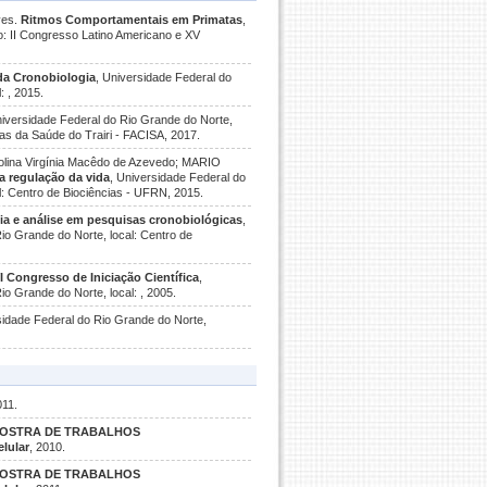
ves.
Ritmos Comportamentais em Primatas
,
o: II Congresso Latino Americano e XV
 da Cronobiologia
, Universidade Federal do
: , 2015.
niversidade Federal do Rio Grande do Norte,
as da Saúde do Trairi - FACISA, 2017.
lina Virgínia Macêdo de Azevedo; MARIO
na regulação da vida
, Universidade Federal do
l: Centro de Biociências - UFRN, 2015.
a e análise em pesquisas cronobiológicas
,
io Grande do Norte, local: Centro de
I Congresso de Iniciação Científica
,
o Grande do Norte, local: , 2005.
sidade Federal do Rio Grande do Norte,
011.
MOSTRA DE TRABALHOS
lular
, 2010.
MOSTRA DE TRABALHOS