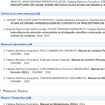
ARAÚJO, ANNA SANTANA PEREIRA ROLIM DE; Fabiana Barbosa Gonçalves.
CO
PRECEPTORES EM SAÚDE SOBRE METODOLOGIAS ATIVAS DE ENSINO E
Capítulos de livros publicados (2)
1. LIDIANE CARLA DOS SANTOS BORGES; Fabiana Barbosa Gonçalves; Raphael Ranier
ATIVAS DE ENSINO-APRENDIZAGEM NO CONTEXTO DA PRECEPTORIA EM
2. Amanda Samara dos Santos Araújo; FELIPE FERREIRA WANDERLEY; Fabiana Barbosa
importância da extensão universitária na divulgação científica e educação 
interior do nordeste
, Natal, 2025.
Produção bibliográfica (4)
1. Fabiana Barbosa Gonçalves; KELLY SAMARA DE LIRA MOTA.
Manual do módulo Pe
ISS/ISBN. , 2020.
2. Fabiana Barbosa Gonçalves; Eulâmpio Dantas Segundo.
Manual do módulo Percepç
ISS/ISBN. , 2021.
3. Fabiana Barbosa Gonçalves; LIZIE EMANUELLE EULALIO BRASILEIRO.
Manual do 
Emoção 2022.2
, , ISS/ISBN. , 2022.
4. Fabiana Barbosa Gonçalves; GERSON BARBOSA DO NASCIMENTO.
Manual do Mó
ISS/ISBN. , 2023.
Produção Técnica
Produto Tecnológico (14)
1. Fabiana Barbosa Gonçalves.
Manual de Metabolismo 2014.2
, 2014.