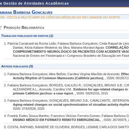
de Gestão de Atividades Acadêmicas
abiana Barbosa Goncalves
DM - ESCOLA MULTICAMPI DE CIÊNCIAS MÉDICAS DO RIO GRANDE DO NORTE
Produção Bibliográfica
Trabalhos publicados em eventos (1)
1. Patrícia Cavalcanti da Rocha Leão; Fabiana Barbosa Gonçalves; Cintia Raquel de Lim
Dantas; Kézia Katiane Medeiros da Silva; Mariana Muratori Aguiar.
CORRELAÇÃO 
COMPROMETIMENTO NEUROLÓGICO DE PACIENTES COM ACIDENTE VAS
Nacional de Ensino em Fisioterapia e I Congresso Brasileiro de Educação em Fisiot
Artigos publicados (5)
1. Fabiana Barbosa Gonçalves; Aline Belísio; Carolina Virgínia Macêdo de Azevedo.
Effec
Activity Rhythm of Common Marmosets (Callithrix jacchus)
, , ISSN: 0015571
2. Fabiana Barbosa Gonçalves; BORGES, GALILEU R.; GONÇALVES, BRUNO S.B.; 
ALEXANDRE A.L.; Azevedo, Carolina V.M..
Evidence for age-related changes in t
primate Callithrix jacchus: a case report
, , ISSN: 09291016, 2015
3. Fabiana Barbosa Gonçalves; GONÇALVES, BRUNO S.B.; CAVALCANTE, JEFERSON S.;
Aging-related changes on social synchronization of circadian activity rhythm 
ISSN: 07420528, 2020
4. Frankly Eudes Sousa Martins; Francisco Vinícius Ferreira Gomes; Fabiana Barbosa 
ENSINO MÉDICO EM FORMATO REMOTO EMERGENCIAL
, , ISSN: 26745976,
5. COSTA, RAPHAEL RANIERE DE OLIVEIRA; BORGES, LIDIANE CARLA DOS SANTO