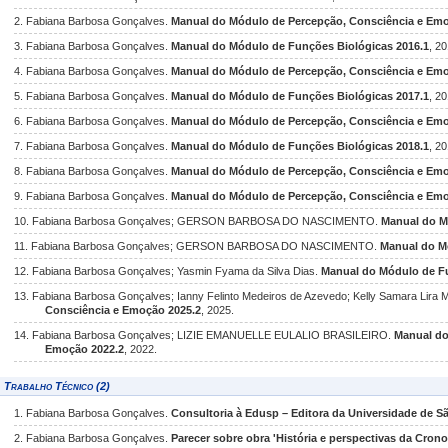
2. Fabiana Barbosa Gonçalves.
Manual do Módulo de Percepção, Consciência e Emo
3. Fabiana Barbosa Gonçalves.
Manual do Módulo de Funções Biológicas 2016.1
, 20
4. Fabiana Barbosa Gonçalves.
Manual do Módulo de Percepção, Consciência e Emo
5. Fabiana Barbosa Gonçalves.
Manual do Módulo de Funções Biológicas 2017.1
, 20
6. Fabiana Barbosa Gonçalves.
Manual do Módulo de Percepção, Consciência e Emo
7. Fabiana Barbosa Gonçalves.
Manual do Módulo de Funções Biológicas 2018.1
, 20
8. Fabiana Barbosa Gonçalves.
Manual do Módulo de Percepção, Consciência e Emo
9. Fabiana Barbosa Gonçalves.
Manual do Módulo de Percepção, Consciência e Emo
10. Fabiana Barbosa Gonçalves; GERSON BARBOSA DO NASCIMENTO.
Manual do M
11. Fabiana Barbosa Gonçalves; GERSON BARBOSA DO NASCIMENTO.
Manual do M
12. Fabiana Barbosa Gonçalves; Yasmin Fyama da Silva Dias.
Manual do Módulo de Fu
13. Fabiana Barbosa Gonçalves; Ianny Felinto Medeiros de Azevedo; Kelly Samara Lira 
Consciência e Emoção 2025.2
, 2025.
14. Fabiana Barbosa Gonçalves; LIZIE EMANUELLE EULALIO BRASILEIRO.
Manual do
Emoção 2022.2
, 2022.
Trabalho Técnico (2)
1. Fabiana Barbosa Gonçalves.
Consultoria à Edusp – Editora da Universidade de S
2. Fabiana Barbosa Gonçalves.
Parecer sobre obra 'História e perspectivas da Crono