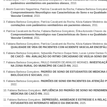
parâmetros ventilatórios em pacientes obesos
, 2010.
2. Akemi Guerreiro Nagashima; Patrícia Cavalcanti da Rocha; Fabiana Barbosa Gonçalv
Comprometimento Neurológico nas Características do Sono e na Qualidade
Vascular Cerebral
, 2010.
3. Fabiana Barbosa Gonçalves; Patrícia Cavalcanti da Rocha; Kézia Katiane Medeiros da
correlações com parâmetros ventilatórios em pacientes obesos
, 2011.
4. Patrícia Cavalcanti da Rocha; Fabiana Barbosa Gonçalves; Érika Azevedo Chaves da
Comprometimento Neurológico nas Características do Sono e na Qualidade
Vascular Cerebral
, 2011.
5. Fabiana Barbosa Gonçalves; Patrícia Cavalcanti da Rocha; Kézia Katiane Medeiros da
QUALIDADE DE VIDA DE PACIENTES COM ACIDENTE VASCULAR ENCEFÁL
6. Fabiana Barbosa Gonçalves; Sebastião Pacheco Duque Neto; Lucas Lenine Dantas F
DE CAICÓ - RN: AVALIAÇÃO DO RITMO CIRCADIANO DE VIGÍLIA-SONO E
7. Fabiana Barbosa Gonçalves; PAULO RANIERI DE ARAUJO MORAES.
INVESTIGAÇ
NA ZONA RURAL DO MUNICÍPIO DE CAICÓ-RN
, 2022.
8. Fabiana Barbosa Gonçalves.
PADRÃO DE SONO DE ESTUDANTES DE MEDICINA D
BIOLÓGICOS E SOCIAIS
, 2022.
9. Fabiana Barbosa Gonçalves.
PADRÕES DE SONO EM PACIENTES DA ATENÇÃO PR
2022.
10. Fabiana Barbosa Gonçalves.
INFLUÊNCIA DO PADRÃO DE SONO NO RENDIME
MEDICINA DE CAICÓ-RN
, 2022.
11. Fabiana Barbosa Gonçalves.
DEPRESSÃO, ANSIEDADE E ESTRESSE E A RELA
ESTUDANTES DO INTERNATO MÉDICO DA EMCM-RN
, 2025.