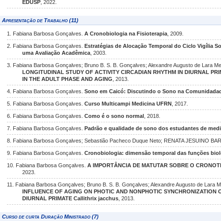
EDUSP
, 2022.
Apresentação de Trabalho (11)
1. Fabiana Barbosa Gonçalves.
A Cronobiologia na Fisioterapia
, 2009.
2. Fabiana Barbosa Gonçalves.
Estratégias de Alocação Temporal do Ciclo Vigília S
uma Avaliação Acadêmica
, 2003.
3. Fabiana Barbosa Gonçalves; Bruno B. S. B. Gonçalves; Alexandre Augusto de Lara Me
LONGITUDINAL STUDY OF ACTIVITY CIRCADIAN RHYTHM IN DIURNAL PRIMAT
IN THE ADULT PHASE AND AGING
, 2013.
4. Fabiana Barbosa Gonçalves.
Sono em Caicó: Discutindo o Sono na Comunidada
5. Fabiana Barbosa Gonçalves.
Curso Multicampi Medicina UFRN
, 2017.
6. Fabiana Barbosa Gonçalves.
Como é o sono normal
, 2018.
7. Fabiana Barbosa Gonçalves.
Padrão e qualidade de sono dos estudantes de med
8. Fabiana Barbosa Gonçalves; Sebastião Pacheco Duque Neto; RENATA JESUINO B
9. Fabiana Barbosa Gonçalves.
Cronobiologia: dimensão temporal das funções bio
10. Fabiana Barbosa Gonçalves.
A IMPORTÂNCIA DE MATUTAR SOBRE O CRONOT
2023.
11. Fabiana Barbosa Gonçalves; Bruno B. S. B. Gonçalves; Alexandre Augusto de Lara M
INFLUENCE OF AGING ON PHOTIC AND NONPHOTIC SYNCHRONIZATION O
DIURNAL PRIMATE Callithrix jacchus
, 2013.
Curso de curta Duração Ministrado (7)