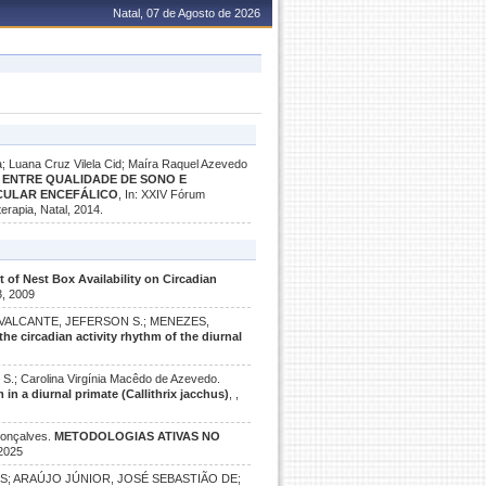
Natal, 07 de Agosto de 2026
a; Luana Cruz Vilela Cid; Maíra Raquel Azevedo
ENTRE QUALIDADE DE SONO E
CULAR ENCEFÁLICO
, In: XXIV Fórum
erapia, Natal, 2014.
t of Nest Box Availability on Circadian
3, 2009
CAVALCANTE, JEFERSON S.; MENEZES,
he circadian activity rhythm of the diurnal
 Carolina Virgínia Macêdo de Azevedo.
in a diurnal primate (Callithrix jacchus)
, ,
Gonçalves.
METODOLOGIAS ATIVAS NO
 2025
S; ARAÚJO JÚNIOR, JOSÉ SEBASTIÃO DE;