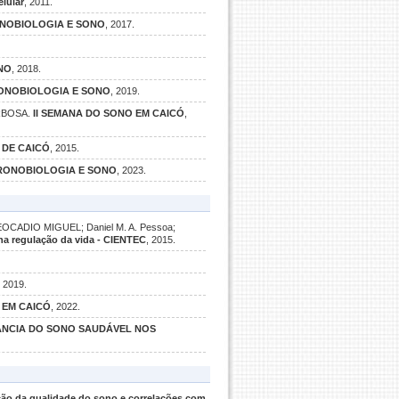
lular
, 2011.
ONOBIOLOGIA E SONO
, 2017.
NO
, 2018.
CRONOBIOLOGIA E SONO
, 2019.
ARBOSA.
II SEMANA DO SONO EM CAICÓ
,
 DE CAICÓ
, 2015.
CRONOBIOLOGIA E SONO
, 2023.
LEOCADIO MIGUEL; Daniel M. A. Pessoa;
 na regulação da vida - CIENTEC
, 2015.
, 2019.
 EM CAICÓ
, 2022.
ÂNCIA DO SONO SAUDÁVEL NOS
ção da qualidade do sono e correlações com