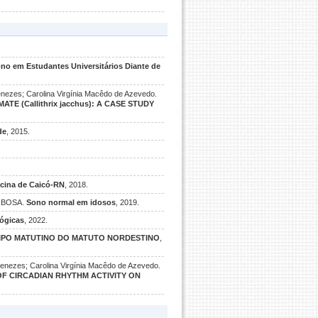
ono em Estudantes Universitários Diante de
nezes; Carolina Virgínia Macêdo de Azevedo.
E (Callithrix jacchus): A CASE STUDY
de
, 2015.
icina de Caicó-RN
, 2018.
ARBOSA.
Sono normal em idosos
, 2019.
lógicas
, 2022.
IPO MATUTINO DO MATUTO NORDESTINO
,
enezes; Carolina Virgínia Macêdo de Azevedo.
F CIRCADIAN RHYTHM ACTIVITY ON