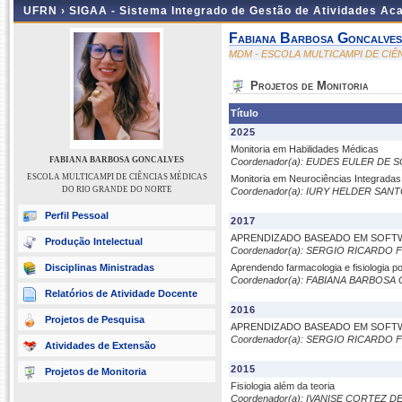
UFRN ›
SIGAA - Sistema Integrado de Gestão de Atividades A
Fabiana Barbosa Goncalves
MDM - ESCOLA MULTICAMPI DE CI
Projetos de Monitoria
Título
2025
Monitoria em Habilidades Médicas
FABIANA BARBOSA GONCALVES
Coordenador(a): EUDES EULER DE
ESCOLA MULTICAMPI DE CIÊNCIAS MÉDICAS
Monitoria em Neurociências Integradas
DO RIO GRANDE DO NORTE
Coordenador(a): IURY HELDER SAN
Perfil Pessoal
2017
APRENDIZADO BASEADO EM SOFT
Produção Intelectual
Coordenador(a): SERGIO RICARDO
Disciplinas Ministradas
Aprendendo farmacologia e fisiologia 
Coordenador(a): FABIANA BARBOS
Relatórios de Atividade Docente
2016
Projetos de Pesquisa
APRENDIZADO BASEADO EM SOFT
Coordenador(a): SERGIO RICARDO
Atividades de Extensão
2015
Projetos de Monitoria
Fisiologia além da teoria
Coordenador(a): IVANISE CORTEZ 