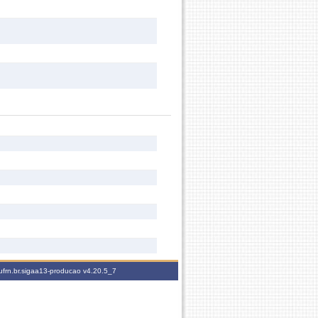
ufrn.br.sigaa13-producao
v4.20.5_7