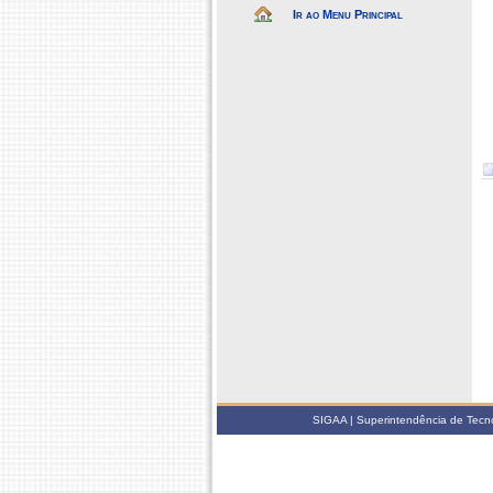
Ir ao Menu Principal
SIGAA | Superintendência de Tecno