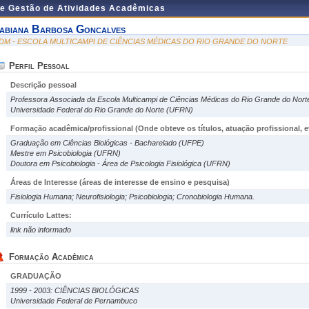
de Gestão de Atividades Acadêmicas
abiana Barbosa Goncalves
DM - ESCOLA MULTICAMPI DE CIÊNCIAS MÉDICAS DO RIO GRANDE DO NORTE
Perfil Pessoal
Descrição pessoal
Professora Associada da Escola Multicampi de Ciências Médicas do Rio Grande do No
Universidade Federal do Rio Grande do Norte (UFRN)
Formação acadêmica/profissional (Onde obteve os títulos, atuação profissional, et
Graduação em Ciências Biológicas - Bacharelado (UFPE)
Mestre em Psicobiologia (UFRN)
Doutora em Psicobiologia - Área de Psicologia Fisiológica (UFRN)
Áreas de Interesse
(áreas de interesse de ensino e pesquisa)
Fisiologia Humana; Neurofisiologia; Psicobiologia; Cronobiologia Humana.
Currículo Lattes:
link não informado
Formação Acadêmica
GRADUAÇÃO
1999 - 2003: CIÊNCIAS BIOLÓGICAS
Universidade Federal de Pernambuco