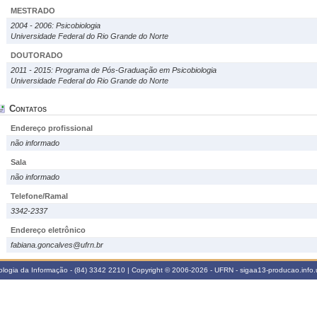
MESTRADO
2004 - 2006: Psicobiologia
Universidade Federal do Rio Grande do Norte
DOUTORADO
2011 - 2015: Programa de Pós-Graduação em Psicobiologia
Universidade Federal do Rio Grande do Norte
Contatos
Endereço profissional
não informado
Sala
não informado
Telefone/Ramal
3342-2337
Endereço eletrônico
fabiana.goncalves@ufrn.br
logia da Informação - (84) 3342 2210 | Copyright © 2006-2026 - UFRN - sigaa13-producao.info.