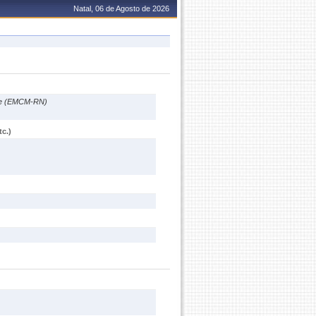
Natal, 06 de Agosto de 2026
rte (EMCM-RN)
c.)