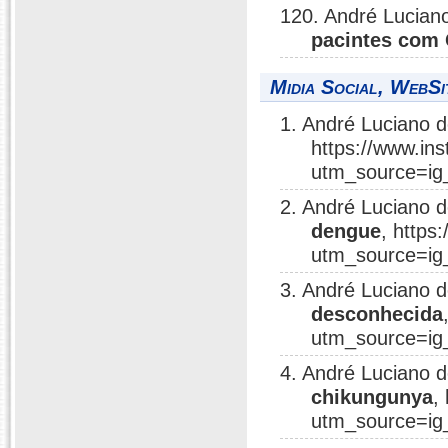
120. André Lucian
pacintes com 
Midia Social, WebSi
1. André Luciano 
https://www.i
utm_source=ig
2. André Luciano 
dengue
, https
utm_source=ig
3. André Luciano 
desconhecida
utm_source=ig
4. André Luciano 
chikungunya
,
utm_source=ig