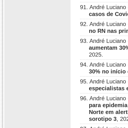
91. André Luciano
casos de Covi
92. André Luciano
no RN nas pri
93. André Luciano
aumentam 30%
2025.
94. André Luciano
30% no início
95. André Luciano
especialistas 
96. André Luciano
para epidemia
Norte em aler
sorotipo 3
, 20