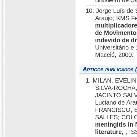
Brasileiro de S
10. Jorge Luís de
Araujo; KMS F
multiplicadore
de Movimentos
indevido de d
Universitário 
Maceió, 2000.
Artigos publicados 
1. MILAN, EVEL
SILVA-ROCHA,
JACINTO SALV
Luciano de Ar
FRANCISCO, 
SALLES; COL
meningitis in 
literature
, , I