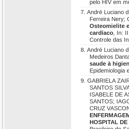
pelo HIV em mu
7. André Luciano d
Ferreira Nery; 
Osteomielite 
cardíaco
, In: 
Controle das In
8. André Luciano d
Medeiros Dant
saude à higie
Epidemiologia e
9. GABRIELA ZA
SANTOS SILVA;
ISABELE DE A
SANTOS; IAG
CRUZ VASCO
ENFERMAGEM
HOSPITAL DE