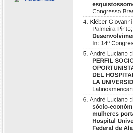
esquistossomo
Congresso Brasi
4. Kléber Giovanni
Palmeira Pinto;
Desenvolvimen
In: 14º Congres
5. André Luciano d
PERFIL SOCI
OPORTUNISTA
DEL HOSPITA
LA UNIVERSI
Latinoamerican
6. André Luciano 
sócio-econômi
mulheres port
Hospital Unive
Federal de Al