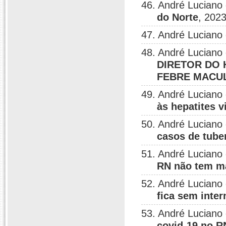
46. André Luciano
do Norte
, 2023
47. André Luciano
48. André Luciano
DIRETOR DO 
FEBRE MACU
49. André Luciano
às hepatites v
50. André Luciano
casos de tube
51. André Luciano
RN não tem ma
52. André Luciano
fica sem inte
53. André Luciano
covid-19 no R