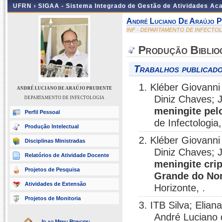
UFRN ›
SIGAA - Sistema Integrado de Gestão de Atividades A
André Luciano De Araújo P
INF - DEPARTAMENTO DE INFECTO
Produção Biblio
Trabalhos publicado
1. Kléber Giovanni
ANDRÉ LUCIANO DE ARAÚJO PRUDENTE
Diniz Chaves; 
DEPARTAMENTO DE INFECTOLOGIA
meningite pel
Perfil Pessoal
de Infectologia,
Produção Intelectual
2. Kléber Giovanni
Disciplinas Ministradas
Diniz Chaves; 
Relatórios de Atividade Docente
meningite crip
Projetos de Pesquisa
Grande do No
Atividades de Extensão
Horizonte, .
Projetos de Monitoria
3. ITB Silva; Elia
André Luciano 
Ir ao Menu Principal