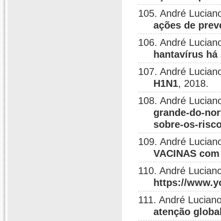
105. André Lucian
ações de pre
106. André Lucian
hantavírus há
107. André Lucian
H1N1
, 2018.
108. André Lucian
grande-do-nort
sobre-os-risc
109. André Lucian
VACINAS com o
110. André Luciano
https://www.
111. André Lucian
atenção globa