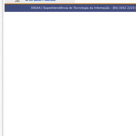
SIGAA | Superintendência de Tecnologia da Informação - (84) 3342 2210 