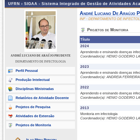
UFRN ›
SIGAA - Sistema Integrado de Gestão de Atividades A
André Luciano De Araújo P
INF - DEPARTAMENTO DE INFECTO
Projetos de Monitoria
Título
2024
Aprendendo e ensinando doenças infecc
ANDRÉ LUCIANO DE ARAÚJO PRUDENTE
Coordenador(a): HENIO GODEIRO 
DEPARTAMENTO DE INFECTOLOGIA
2023
Perfil Pessoal
Aprendendo e ensinando doenças infecc
Coordenador(a): ANDREIA FERREIR
Produção Intelectual
2022
Disciplinas Ministradas
Aprendendo e ensinando doenças infecc
Coordenador(a): HENIO GODEIRO 
Relatórios de Atividade Docente
Projetos de Pesquisa
2013
Monitoria em infectologia
Atividades de Extensão
Coordenador(a): HENIO GODEIRO 
Projetos de Monitoria
Ir ao Menu Principal