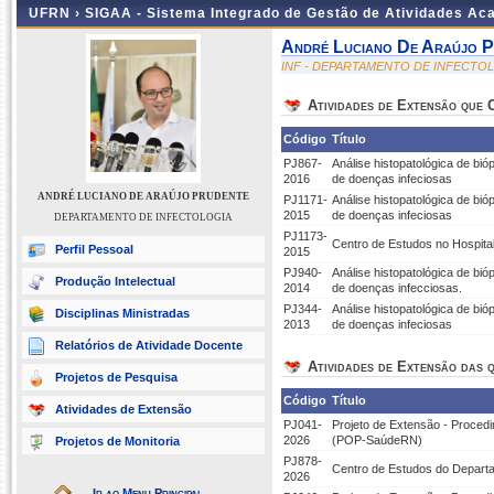
UFRN ›
SIGAA - Sistema Integrado de Gestão de Atividades A
André Luciano De Araújo P
INF - DEPARTAMENTO DE INFECTO
Atividades de Extensão que
Código
Título
PJ867-
Análise histopatológica de bió
2016
de doenças infeciosas
ANDRÉ LUCIANO DE ARAÚJO PRUDENTE
PJ1171-
Análise histopatológica de bió
2015
de doenças infeciosas
DEPARTAMENTO DE INFECTOLOGIA
PJ1173-
Centro de Estudos no Hospital
Perfil Pessoal
2015
PJ940-
Análise histopatológica de bió
Produção Intelectual
2014
de doenças infecciosas.
PJ344-
Análise histopatológica de bió
Disciplinas Ministradas
2013
de doenças infeciosas
Relatórios de Atividade Docente
Atividades de Extensão das q
Projetos de Pesquisa
Código
Título
Atividades de Extensão
PJ041-
Projeto de Extensão - Proced
2026
(POP-SaúdeRN)
Projetos de Monitoria
PJ878-
Centro de Estudos do Departa
2026
Ir ao Menu Principal