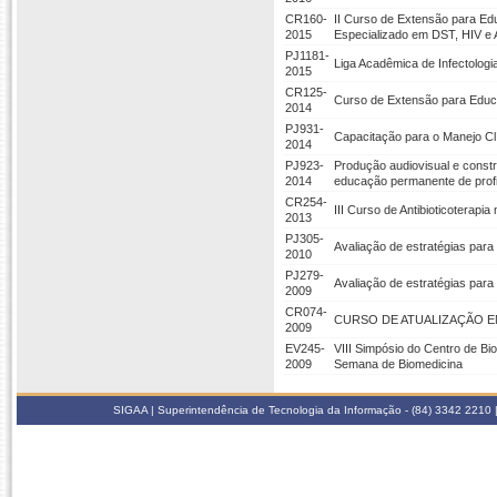
CR160-
II Curso de Extensão para Ed
2015
Especializado em DST, HIV e 
PJ1181-
Liga Acadêmica de Infectologi
2015
CR125-
Curso de Extensão para Educ
2014
PJ931-
Capacitação para o Manejo Clí
2014
PJ923-
Produção audiovisual e constr
2014
educação permanente de profi
CR254-
III Curso de Antibioticoterapia 
2013
PJ305-
Avaliação de estratégias par
2010
PJ279-
Avaliação de estratégias par
2009
CR074-
CURSO DE ATUALIZAÇÃO 
2009
EV245-
VIII Simpósio do Centro de Bio
2009
Semana de Biomedicina
SIGAA | Superintendência de Tecnologia da Informação - (84) 3342 2210 