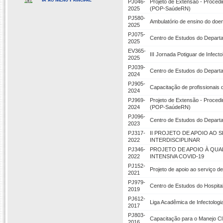
PJ046-
Projeto de Extensão - Proced
2025
(POP-SaúdeRN)
PJ580-
Ambulatório de ensino do doe
2025
PJ075-
Centro de Estudos do Departa
2025
EV365-
III Jornada Potiguar de Infect
2025
PJ039-
Centro de Estudos do Departa
2024
PJ905-
Capacitação de profissionais
2024
PJ969-
Projeto de Extensão - Proced
2024
(POP-SaúdeRN)
PJ096-
Centro de Estudos do Departa
2023
PJ317-
II PROJETO DE APOIO AO 
2022
INTERDISCIPLINAR
PJ346-
PROJETO DE APOIO À QUAL
2022
INTENSIVA COVID-19
PJ152-
Projeto de apoio ao serviço d
2021
PJ979-
Centro de Estudos do Hospital
2019
PJ612-
Liga Acadêmica de Infectologi
2017
PJ803-
Capacitação para o Manejo Clí
2016