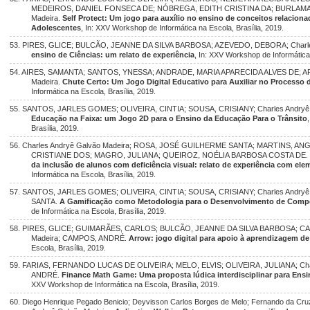
MEDEIROS, DANIEL FONSECA DE; NÓBREGA, EDITH CRISTINA DA; BURLAMAQU
Madeira.
Self Protect: Um jogo para auxílio no ensino de conceitos relaciona
Adolescentes
, In: XXV Workshop de Informática na Escola, Brasília, 2019.
53. PIRES, GLICE; BULCÃO, JEANNE DA SILVA BARBOSA; AZEVEDO, DEBORA; Charles
ensino de Ciências: um relato de experiência
, In: XXV Workshop de Informática 
54. AIRES, SAMANTA; SANTOS, YNESSA; ANDRADE, MARIA APARECIDA ALVES DE; ARA
Madeira.
Chute Certo: Um Jogo Digital Educativo para Auxiliar no Processo 
Informática na Escola, Brasília, 2019.
55. SANTOS, JARLES GOMES; OLIVEIRA, CINTIA; SOUSA, CRISIANY; Charles Andryê
Educação na Faixa: um Jogo 2D para o Ensino da Educação Para o Trânsito
Brasília, 2019.
56. Charles Andryê Galvão Madeira; ROSA, JOSÉ GUILHERME SANTA; MARTINS, A
CRISTIANE DOS; MAGRO, JULIANA; QUEIROZ, NOÉLIA BARBOSA COSTA DE
da inclusão de alunos com deficiência visual: relato de experiência com el
Informática na Escola, Brasília, 2019.
57. SANTOS, JARLES GOMES; OLIVEIRA, CINTIA; SOUSA, CRISIANY; Charles Andry
SANTA.
A Gamificação como Metodologia para o Desenvolvimento de Comp
de Informática na Escola, Brasília, 2019.
58. PIRES, GLICE; GUIMARÃES, CARLOS; BULCÃO, JEANNE DA SILVA BARBOSA; CALI
Madeira; CAMPOS, ANDRÉ.
Arrow: jogo digital para apoio à aprendizagem de
Escola, Brasília, 2019.
59. FARIAS, FERNANDO LUCAS DE OLIVEIRA; MELO, ELVIS; OLIVEIRA, JULIANA; Cha
ANDRÉ.
Finance Math Game: Uma proposta lúdica interdisciplinar para Ens
XXV Workshop de Informática na Escola, Brasília, 2019.
60. Diego Henrique Pegado Benicio; Deyvisson Carlos Borges de Melo; Fernando da Cruz