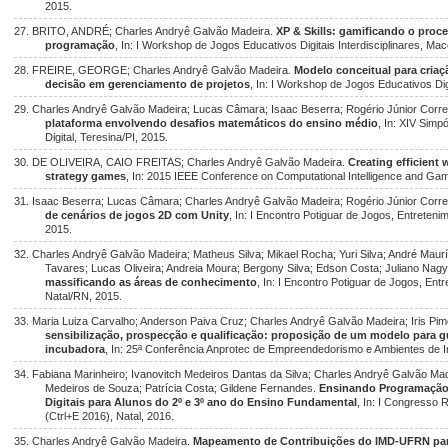
2015.
27. BRITO, ANDRÉ; Charles Andryê Galvão Madeira.
XP & Skills: gamificando o proc
programação
, In: I Workshop de Jogos Educativos Digitais Interdisciplinares, Mace
28. FREIRE, GEORGE; Charles Andryê Galvão Madeira.
Modelo conceitual para criaç
decisão em gerenciamento de projetos
, In: I Workshop de Jogos Educativos Digi
29. Charles Andryê Galvão Madeira; Lucas Câmara; Isaac Beserra; Rogério Júnior Corr
plataforma envolvendo desafios matemáticos do ensino médio
, In: XIV Simp
Digital, Teresina/PI, 2015.
30. DE OLIVEIRA, CAIO FREITAS; Charles Andryê Galvão Madeira.
Creating efficient w
strategy games
, In: 2015 IEEE Conference on Computational Intelligence and Ga
31. Isaac Beserra; Lucas Câmara; Charles Andryê Galvão Madeira; Rogério Júnior Corr
de cenários de jogos 2D com Unity
, In: I Encontro Potiguar de Jogos, Entret
2015.
32. Charles Andryê Galvão Madeira; Matheus Silva; Mikael Rocha; Yuri Silva; André Mau
Tavares; Lucas Oliveira; Andreia Moura; Bergony Silva; Edson Costa; Juliano Nagy
massificando as áreas de conhecimento
, In: I Encontro Potiguar de Jogos, E
Natal/RN, 2015.
33. Maria Luiza Carvalho; Anderson Paiva Cruz; Charles Andryê Galvão Madeira; Iris Pim
sensibilização, prospecção e qualificação: proposição de um modelo para 
incubadora
, In: 25ª Conferência Anprotec de Empreendedorismo e Ambientes de 
34. Fabiana Marinheiro; Ivanovitch Medeiros Dantas da Silva; Charles Andryê Galvão Made
Medeiros de Souza; Patrícia Costa; Gildene Fernandes.
Ensinando Programação
Digitais para Alunos do 2º e 3º ano do Ensino Fundamental
, In: I Congresso
(Ctrl+E 2016), Natal, 2016.
35. Charles Andryê Galvão Madeira.
Mapeamento de Contribuições do IMD-UFRN par