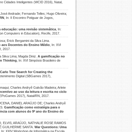
bre Cidades Inteligentes (WCID 2016), Natal,
 José Andrade; Fernando Telles; Hugo Oliveira;
FRN
, In: II Encontro Potiguar de Jogos,
a educação: uma revisão sistemática
, In:
on Computers in Education), Recife, 2017.
osa; Erick Bergamini da Silva Lima.
io aos Docentes do Ensino Médio
, In: XVI
R, 2017.
a Silva Lima; Magda Diniz.
A gamificação no
gn Thinking
, In: XVI Simpósio Brasileiro de
Carlo Tree Search for Creating the
tretenimento Digital (SBGames 2017),
lamaqui; Charles Andryê Galvão Madeira; Arlete
centivo ao uso da leitura e escrita no ciclo
o (EPoGames 2017), Natal/RN, 2017.
ENA, DANIEL ARAÚJO DE; Charles Andryê
ES.
Gamificação como estratégia para o
ência com alunos do 9º ano do Ensino do
O, ELVIS; ARAÚJO, NATHALIE ROSE RAMOS
OSÉ GUILHERME SANTA.
War Questions: Uma
, In: XXIV Workshop de Informática na Escola,