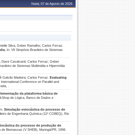
Natal, 07 de Agosto de 2026
nielle Silva; Geber Ramalho; Carlos Ferraz.
dia
, In: VII Simpósio Brasileiro de Sistemas
; Dave Cavalcanti; Carlos Ferraz; Geber
Brasileiro de Sistemas Multimidia e Hipermídia
yê Galvão Madeira; Carlos Ferraz.
Evaluating
n: International Conference on Parallel and
ada, .
lementação da plataforma básica de
orkShop de Lógica, Banco de Dados e
am.
Simulação estocástica do processo de
sileiro de Engenharia Química (11º COBEQ), Rio
tocástica do processo de produção de
ica de Biomassas (V SHEB), Maringá/PR, 1996.