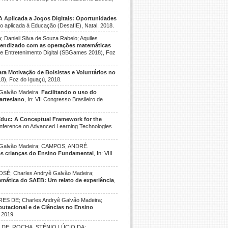
A Aplicada a Jogos Digitais: Oportunidades
o aplicada à Educação (DesafIE), Natal, 2018.
 Danieli Silva de Souza Rabelo; Aquiles
rendizado com as operações matemáticas
os e Entretenimento Digital (SBGames 2018), Foz
a Motivação de Bolsistas e Voluntários no
18), Foz do Iguaçú, 2018.
alvão Madeira.
Facilitando o uso do
artesiano
, In: VII Congresso Brasileiro de
Educ: A Conceptual Framework for the
Conference on Advanced Learning Technologies
ê Galvão Madeira; CAMPOS, ANDRÉ.
as crianças do Ensino Fundamental
, In: VIII
; Charles Andryê Galvão Madeira;
mática do SAEB: Um relato de experiência
,
 DE; Charles Andryê Galvão Madeira;
utacional e de Ciências no Ensino
, 2019.
 DE; ROCHA, STÊNIO LÚCIO DA;