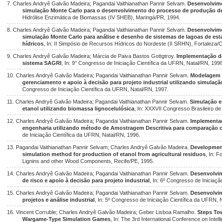
7. Charles Andryê Galvão Madeira; Pagandai Vaithianathan Pannir Selvam.
Desenvolvim
simulação Monte Carlo para o desenvolvimento do processo de produção d
Hidrólise Enzimática de Biomassas (IV SHEB), Maringá/PR, 1994.
8. Charles Andryê Galvão Madeira; Pagandai Vaithianathan Pannir Selvam.
Desenvolvim
simulação Monte Carlo para análise e desenho de sistemas de lagoas de est
hídricos
, In: II Simpósio de Recursos Hídricos do Nordeste (II SRHN), Fortaleza/
9. Charles Andryê Galvão Madeira; Márcia de Paiva Bastos Gottgtroy.
Implementação d
sistema SAGRI
, In: 9° Congresso de Iniciação Científica da UFRN, Natal/RN, 199
10. Charles Andryê Galvão Madeira; Pagandai Vaithianathan Pannir Selvam.
Modelagem 
gerenciamento e apoio à decisão para projeto industrial utilizando simula
Congresso de Iniciação Científica da UFRN, Natal/RN, 1997.
11. Charles Andryê Galvão Madeira; Pagandai Vaithianathan Pannir Selvam.
Simulação e
etanol utilizando biomassa lignocelulósica
, In: XXXVII Congresso Brasileiro 
12. Charles Andryê Galvão Madeira; Pagandai Vaithianathan Pannir Selvam.
Implementaç
engenharia utilizando método de Amostragem Descritiva para comparação
de Iniciação Científica da UFRN, Natal/RN, 1996.
13. Pagandai Vaithianathan Pannir Selvam; Charles Andryê Galvão Madeira.
Development
simulation method for production of etanol from agricultural residuos
, In: 
Lignins and other Wood Components, Recife/PE, 1995.
14. Charles Andryê Galvão Madeira; Pagandai Vaithianathan Pannir Selvam.
Desenvolvim
de risco e apoio à decisão para projeto industrial
, In: 6º Congresso de Iniciaç
15. Charles Andryê Galvão Madeira; Pagandai Vaithianathan Pannir Selvam.
Desenvolvim
projetos e análise industrial
, In: 5º Congresso de Iniciação Científica da UFRN, 
16. Vincent Corruble; Charles Andryê Galvão Madeira; Geber Lisboa Ramalho.
Steps To
Wargame-Type Simulation Games
, In: The 3rd International Conference on Inte