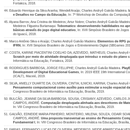
Fortaleza, 2018.
44. Eduardo Henrique da Silva Aranha; Wendell Araújo; Charles Andryê Galvão Madeira.
I
e Desafios no Campo da Educação
, In: 7º Workshop de Desafios da Computaçã
45. Alyana Barros; Ana Cristina de Medeiros; Artur Nobre; Charles Andryê Galvão Madeira;
Medeiros Filgueira Burlamaqui.
Tobomatics: desenvolvendo habilidades no ap
básicas através do jogo digital educativo
, In: XVII Simpósio Brasileiro de Jog
do Iguacú, 2018.
46. Marco Antônio Silva e Araújo; Charles Andryê Galvão Madeira.
Elementos de RPG par
IFRN
, In: XVII Simpósio Brasileiro de Jogos e Entretenimento Digital (SBGames 20
47. COSTA, KARINE PIACENTINI COELHO DA; AZEVEDO, MATHEUS; Charles Andryê G
Scratch por meio de atividade desplugada que introduz o estudo do plano c
Informática na Educação, Fortaleza, 2018.
48. RODRIGUES BARBOSA, JORGE FELLIPHE; Charles Andryê Galvão Madeira.
Play
Development of Digital Educational Games
, In: 2019 IEEE 19th International 
(ICALT), Maceió, 2019.
49. SILVA, ANIELLY DUARTE DA; OLIVEIRA, CINTIA; ILNICKI, KARINA; Charles Andry
Pensamento computacional como auxílio para estimular a noção espacial d
Congresso Brasileiro de Informática na Educação, Brasília, 2019.
50. BULCÃO, JEANNE DA SILVA BARBOSA; SOUSA, CRISIANY; AZEVEDO, CARLOS JOSÉ
CAMPOS, ANDRÉ.
Computação desplugada alinhada aos descritores de Mate
In: VIII Congresso Brasileiro de Informática na Educação, Brasília, 2019.
51. GALVÃO, EDNEIDE MARIA PINHEIRO; MONTEIRO, MILENA; SOUZA, ODAIR SOARES
CAMPOS, ANDRÉ.
Uma proposta transversal ao ensino de Pensamento Comp
Fundamental I
, In: VIII Congresso Brasileiro de Informática na Educação, Brasília
52. FARIAS, FERNANDO LUCAS DE OLIVEIRA; MEDEIROS, NEIDE APARECIDA ALVES