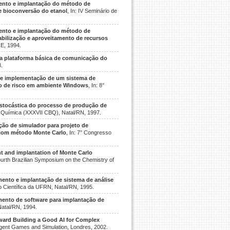
ento e implantação do método de
e bioconversão do etanol
, In: IV Seminário de
ento e implantação do método de
abilização e aproveitamento de recursos
CE, 1994.
a plataforma básica de comunicação do
8.
e implementação de um sistema de
ção de risco em ambiente Windows
, In: 8°
stocástica do processo de produção de
de Química (XXXVII CBQ), Natal/RN, 1997.
ão de simulador para projeto de
 com método Monte Carlo
, In: 7° Congresso
 and implantation of Monte Carlo
Fourth Brazilian Symposium on the Chemistry of
ento e implantação de sistema de análise
ão Científica da UFRN, Natal/RN, 1995.
ento de software para implantação de
Natal/RN, 1994.
ward Building a Good AI for Complex
lligent Games and Simulation, Londres, 2002.