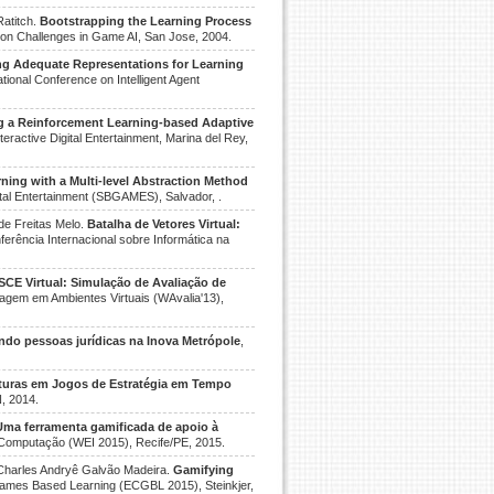
atitch.
Bootstrapping the Learning Process
 on Challenges in Game AI, San Jose, 2004.
ng Adequate Representations for Learning
tional Conference on Intelligent Agent
g a Reinforcement Learning-based Adaptive
Interactive Digital Entertainment, Marina del Rey,
ing with a Multi-level Abstraction Method
tal Entertainment (SBGAMES), Salvador, .
de Freitas Melo.
Batalha de Vetores Virtual:
onferência Internacional sobre Informática na
SCE Virtual: Simulação de Avaliação de
agem em Ambientes Virtuais (WAvalia'13),
do pessoas jurídicas na Inova Metrópole
,
turas em Jogos de Estratégia em Tempo
N, 2014.
Uma ferramenta gamificada de apoio à
Computação (WEI 2015), Recife/PE, 2015.
 Charles Andryê Galvão Madeira.
Gamifying
Games Based Learning (ECGBL 2015), Steinkjer,