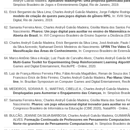
Andryê Galvão Madeira.
Aplicativo WalkingPet: uma proposta gamificada par
Simpósio Brasileiro de Jogos e Entretenimento Digital, Rio de Janeiro, 2019.
61. Erick Bergamini da Silva Lima; Charles Andryê Galvão Madeira; Jorge Felliphe Rodri
modelo de criação de quests para jogos digitais de gênero RPG
, In: XVIII S
Digital, Rio de Janeiro, 2019.
62. Samanta Ferreira Aires; Charles Andryê Galvão Madeira; Gisélia Maria dos Santos Fe
Nascimento.
Pharos: Um jogo digital para auxiliar no ensino de Matemática n
Aberta do Brasil
, In: XVI Congresso Brasileiro de Ensino Superior a Distância (E
63. Charles Andryê Galvão Madeira; Erick Bergamini da Silva Lima; José Andrade; Paulo 
da Silva Azevedo; Nathanael Derick Medeiros do Nascimento.
UFRN The Video Ga
Massificação das Áreas de Conhecimento
, In: Congresso Brasileiro de Extensão
64. Marco Antônio Silva e Araújo; Luiz Paulo de Carvalho Alves; Charles Andryê Galvão
Multi-Game Toolkit for Experimenting Deep Reinforcement Learning Algori
Games and Digital Entertainment, Recife/PE - Online, 2020.
65. Luiz de França Afonso Ferreira Filho; Fábio Arruda Magalhães; Renan de Souza dos S
Francisco Erick de Brito Firmino; Charles Andryê Galvão Madeira.
Pac-Mana​: Um
line
, In: Brazilian Symposium on Computer Games and Digital Entertainment, Recife
66. MEDEIROS, SORAYA R. S.; MARTINS, CIBELLE A.; Charles Andryê Galvão Madeira
Desplugadas para Aumentar o Engajamento das Crianças
, In: Simpósio Brasi
67. Samanta Ferreira Aires; Charles Andryê Galvão Madeira; Gisélia Maria dos Santos Fe
Nascimento.
Pharos: um jogo educacional digital inovador para auxiliar no
Congresso Brasileiro de Informática na Educação (CBIE 2020), Natal/RN - Online,
68. BULCÃO, JEANNE DA SILVA BARBOSA; Charles Andryê Galvão Madeira; GUIMA
ALVES.
Formação Continuada de Professores em Pensamento Computacional
Norte-rio-grandense de Pensamento Computacional
, In: Simpósio Brasileiro