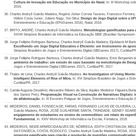
Cultura de Inovação em Educação no Município do Natal
, In: III Workshop so
2016.
36. Charles Andryê Galvão Madeira; Rogério Júnior Correia Tavares; Francisco Ferreira;
Hélton Costa Junior; Juliano Nagy; Yuri Silva.
Design de Jogo Digital sobre a U
Entretenimento e Educação (EPoGames 2016), Natal, 2016.
37. BRITO, ANDRÉ; Charles Andryê Galvão Madeira.
Metodologias gamificadas para 
XXVIII Simpósio Brasileiro de Informática na Educação SBIE (Brazilian Symposium 
38. Jorge Felliphe Rofrigues Barbosa; Charles Andryê Galvão Madeira; Eiji Adachi M Barb
Escolhendo um Jogo Digital Educativo e Eficiente: um Instrumento de apo
Simpósio Brasileiro de Jogos e Entretenimento Digital (SBGames 2017), Curitiba/P
39. Jorge Felliphe Rofrigues Barbosa; Charles Andryê Galvão Madeira; Erick Bergamini d
ambiente de trabalho: um estudo de caso baseado na metodologia de Desi
Jogos e Entretenimento Digital (SBGames 2017), Curitiba/PR, 2017.
40. Thales de Lima; Charles Andryê Galvão Madeira.
An Investigation of Using Monte-
Intelligent Elements of Rise of Mitra
, In: XVI Simpósio Brasileiro de Jogos e En
Curitiba/PR, 2017.
41. Camila Augusta Desidério; Alexandre Ribeiro da Silva; Aquiles Medeiros Filgueira Bur
dos Santos Petry.
Programação Visual na Construção de Narrativas Digitais: in
de alfabetização
, In: III Encontro Potiguar de Jogos, Entretenimento e Educaçã
42. MEDEIROS, DANIEL FONSECA DE; FARIAS, FERNANDO LUCAS DE OLIVEIRA; LUC
Galvão Madeira; ROSA, JOSÉ GUILHERME SANTA; TRINDADE, SIDNEY SOAR
engajamento de estudantes no ensino de commodities: um relato de experi
Fundamental
, In: XXIV Workshop de Informática na Escola, Fortaleza, 2018.
43. MEDEIROS, NEIDE APARECIDA ALVES DE; NÓBREGA, EDITH CRISTINA DA; MEL
DA FONSECA; COSTA, RODOLFO; Charles Andryê Galvão Madeira; ROSA, J
proposta gamificada para criação e resolução de questões contextualizadas