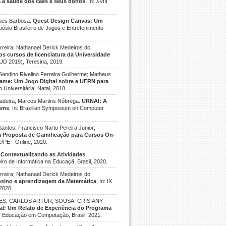
a a saúde dos cães e seus donos
, In: XVIII
gues Barbosa.
Quest Design Canvas: Um
impósio Brasileiro de Jogos e Entretenimento
rreira; Nathanael Derick Medeiros do
os cursos de licenciatura da Universidade
SUD 2019), Teresina, 2019.
Sandino Rivelino Ferreira Guilherme; Matheus
me: Um Jogo Digital sobre a UFRN para
 Universitária, Natal, 2018.
 Madeira; Marcos Martins Nóbrega.
URNAI: A
thms
, In: Brazilian Symposium on Computer
antos; Francisco Narto Pereira Junior;
a Proposta de Gamificação para Cursos On-
/PE - Online, 2020.
.
Contextualizando as Atividades
leiro de Informática na Educaçã, Brasil, 2020.
rreira; Nathanael Derick Medeiros do
 ensino e aprendizagem da Matemática
, In: IX
 2020.
RÃES, CARLOS ARTUR; SOUSA, CRISIANY
: Um Relato de Experiência do Programa
 de Educação em Computação, Brasil, 2021.