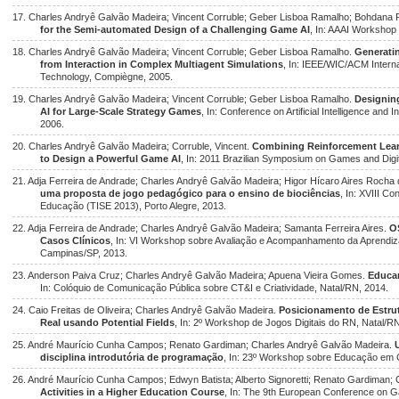
17. Charles Andryê Galvão Madeira; Vincent Corruble; Geber Lisboa Ramalho; Bohdana R
for the Semi-automated Design of a Challenging Game AI
, In: AAAI Workshop
18. Charles Andryê Galvão Madeira; Vincent Corruble; Geber Lisboa Ramalho.
Generati
from Interaction in Complex Multiagent Simulations
, In: IEEE/WIC/ACM Interna
Technology, Compiègne, 2005.
19. Charles Andryê Galvão Madeira; Vincent Corruble; Geber Lisboa Ramalho.
Designin
AI for Large-Scale Strategy Games
, In: Conference on Artificial Intelligence and 
2006.
20. Charles Andryê Galvão Madeira; Corruble, Vincent.
Combining Reinforcement Learn
to Design a Powerful Game AI
, In: 2011 Brazilian Symposium on Games and Digi
21. Adja Ferreira de Andrade; Charles Andryê Galvão Madeira; Higor Hícaro Aires Rocha 
uma proposta de jogo pedagógico para o ensino de biociências
, In: XVIII C
Educação (TISE 2013), Porto Alegre, 2013.
22. Adja Ferreira de Andrade; Charles Andryê Galvão Madeira; Samanta Ferreira Aires.
O
Casos Clínicos
, In: VI Workshop sobre Avaliação e Acompanhamento da Aprendiz
Campinas/SP, 2013.
23. Anderson Paiva Cruz; Charles Andryê Galvão Madeira; Apuena Vieira Gomes.
Educan
In: Colóquio de Comunicação Pública sobre CT&I e Criatividade, Natal/RN, 2014.
24. Caio Freitas de Oliveira; Charles Andryê Galvão Madeira.
Posicionamento de Estru
Real usando Potential Fields
, In: 2º Workshop de Jogos Digitais do RN, Natal/R
25. André Maurício Cunha Campos; Renato Gardiman; Charles Andryê Galvão Madeira.
disciplina introdutória de programação
, In: 23º Workshop sobre Educação em 
26. André Maurício Cunha Campos; Edwyn Batista; Alberto Signoretti; Renato Gardiman;
Activities in a Higher Education Course
, In: The 9th European Conference on 