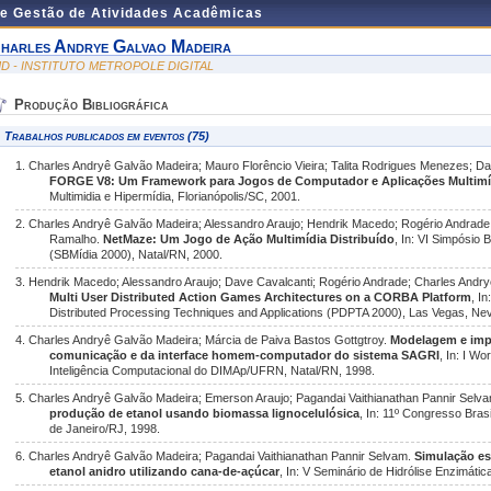
de Gestão de Atividades Acadêmicas
harles Andrye Galvao Madeira
MD - INSTITUTO METROPOLE DIGITAL
Produção Bibliográfica
Trabalhos publicados em eventos (75)
1. Charles Andryê Galvão Madeira; Mauro Florêncio Vieira; Talita Rodrigues Menezes; Da
FORGE V8: Um Framework para Jogos de Computador e Aplicações Multimí
Multimidia e Hipermídia, Florianópolis/SC, 2001.
2. Charles Andryê Galvão Madeira; Alessandro Araujo; Hendrik Macedo; Rogério Andrade
Ramalho.
NetMaze: Um Jogo de Ação Multimídia Distribuído
, In: VI Simpósio 
(SBMídia 2000), Natal/RN, 2000.
3. Hendrik Macedo; Alessandro Araujo; Dave Cavalcanti; Rogério Andrade; Charles Andr
Multi User Distributed Action Games Architectures on a CORBA Platform
, I
Distributed Processing Techniques and Applications (PDPTA 2000), Las Vegas, Nev
4. Charles Andryê Galvão Madeira; Márcia de Paiva Bastos Gottgtroy.
Modelagem e imp
comunicação e da interface homem-computador do sistema SAGRI
, In: I W
Inteligência Computacional do DIMAp/UFRN, Natal/RN, 1998.
5. Charles Andryê Galvão Madeira; Emerson Araujo; Pagandai Vaithianathan Pannir Selv
produção de etanol usando biomassa lignocelulósica
, In: 11º Congresso Bra
de Janeiro/RJ, 1998.
6. Charles Andryê Galvão Madeira; Pagandai Vaithianathan Pannir Selvam.
Simulação es
etanol anidro utilizando cana-de-açúcar
, In: V Seminário de Hidrólise Enzimát