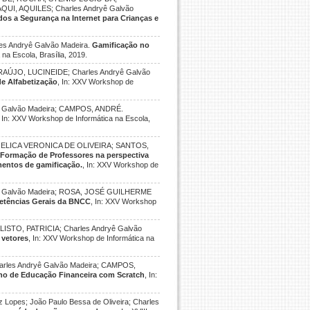
I, AQUILES; Charles Andryê Galvão
dos a Segurança na Internet para Crianças e
 Andryê Galvão Madeira.
Gamificação no
na Escola, Brasília, 2019.
ÚJO, LUCINEIDE; Charles Andryê Galvão
de Alfabetização
, In: XXV Workshop de
 Galvão Madeira; CAMPOS, ANDRÉ.
, In: XXV Workshop de Informática na Escola,
NGELICA VERONICA DE OLIVEIRA; SANTOS,
.
Formação de Professores na perspectiva
ementos de gamificação.
, In: XXV Workshop de
ê Galvão Madeira; ROSA, JOSÉ GUILHERME
etências Gerais da BNCC
, In: XXV Workshop
STO, PATRICIA; Charles Andryê Galvão
 vetores
, In: XXV Workshop de Informática na
rles Andryê Galvão Madeira; CAMPOS,
ino de Educação Financeira com Scratch
, In:
 Lopes; João Paulo Bessa de Oliveira; Charles