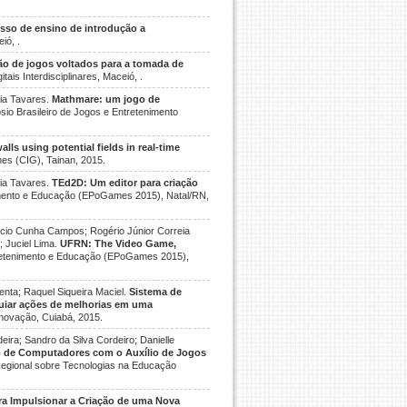
esso de ensino de introdução a
ió, .
ão de jogos voltados para a tomada de
tais Interdisciplinares, Maceió, .
eia Tavares.
Mathmare: um jogo de
ósio Brasileiro de Jogos e Entretenimento
alls using potential fields in real-time
mes (CIG), Tainan, 2015.
eia Tavares.
TEd2D: Um editor para criação
enimento e Educação (EPoGames 2015), Natal/RN,
rício Cunha Campos; Rogério Júnior Correia
; Juciel Lima.
UFRN: The Video Game,
ntretenimento e Educação (EPoGames 2015),
enta; Raquel Siqueira Maciel.
Sistema de
guiar ações de melhorias em uma
Inovação, Cuiabá, 2015.
ira; Sandro da Silva Cordeiro; Danielle
 de Computadores com o Auxílio de Jogos
 Regional sobre Tecnologias na Educação
a Impulsionar a Criação de uma Nova