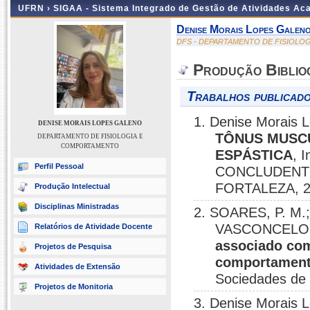
UFRN ›
SIGAA - Sistema Integrado de Gestão de Atividades A
Denise Morais Lopes Galen
DFS - DEPARTAMENTO DE FISIOL
Produção Biblio
Trabalhos publicado
1. Denise Morais 
DENISE MORAIS LOPES GALENO
TÔNUS MUSCU
DEPARTAMENTO DE FISIOLOGIA E
COMPORTAMENTO
ESPÁSTICA
, 
Perfil Pessoal
CONCLUDENTE
FORTALEZA, 2
Produção Intelectual
Disciplinas Ministradas
2. SOARES, P. M.;
VASCONCELOS
Relatórios de Atividade Docente
associado com
Projetos de Pesquisa
comportament
Atividades de Extensão
Sociedades de 
Projetos de Monitoria
3. Denise Morais