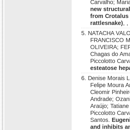
Carvalho; Mari
new structural
from Crotalus
rattlesnake)
, 
5. NATACHA VAL
FRANCISCO M
OLIVEIRA; FE
Chagas do Ama
Piccolotto Car
esteatose hep
6. Denise Morais 
Felipe Moura Ar
Cleomir Pinhei
Andrade; Ozani
Araújo; Tatian
Piccolotto Car
Santos.
Eugeni
and inhibits a