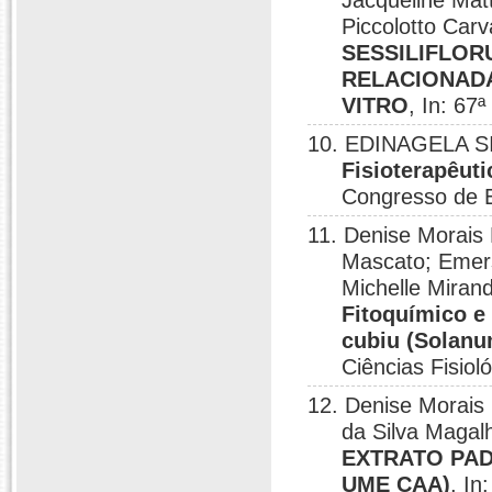
Jacqueline Mat
Piccolotto Car
SESSILIFLOR
RELACIONADA
VITRO
, In: 6
10. EDINAGELA SI
Fisioterapêuti
Congresso de 
11. Denise Morais
Mascato; Emer
Michelle Miran
Fitoquímico e 
cubiu (Solanu
Ciências Fisio
12. Denise Morais
da Silva Maga
EXTRATO PAD
UME CAA)
, I