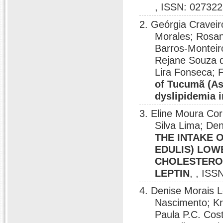
, ISSN: 027322
2. Geórgia Cravei
Morales; Rosan
Barros-Monteiro
Rejane Souza d
Lira Fonseca; 
of Tucumã (As
dyslipidemia i
3. Eline Moura Co
Silva Lima; De
THE INTAKE 
EDULIS) LOW
CHOLESTEROL
LEPTIN
, , ISS
4. Denise Morais L
Nascimento; Kr
Paula P.C. Cost