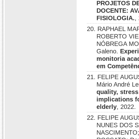
PROJETOS D
DOCENTE: AV
FISIOLOGIA.
,
20. RAPHAEL MA
ROBERTO VIE
NÓBREGA MOUR
Galeno.
Experi
monitoria aca
em Competên
21. FELIPE AUGUS
Mário André Le
quality, stre
implications f
elderly
, 2022.
22. FELIPE AUGU
NUNES DOS S
NASCIMENTO;