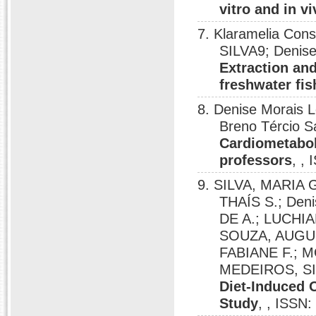
vitro and in v
7. Klaramelia Co
SILVA9; Denise
Extraction an
freshwater fis
8. Denise Morai
Breno Tércio S
Cardiometaboli
professors
, ,
9. SILVA, MARIA 
THAÍS S.; Den
DE A.; LUCHI
SOUZA, AUGUS
FABIANE F.; 
MEDEIROS, SI
Diet-Induced O
Study
, , ISSN