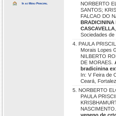
NORBERTO EL
Ir ao Menu Principal
SANTOS; KRI
FALCAO DO 
BRADICININA
CASCAVELLA
Sociedades de 
4. PAULA PRISCI
Morais Lopes
NILBERTO RO
DE MORAES.
bradicinina e
In: V Feira de 
Ceará, Fortale
5. NORBERTO ELO
PAULA PRISC
KRISBHAMURT
NASCIMENTO
veneno de crt