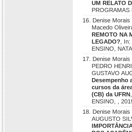
UM RELATO D
PROGRAMAS D
16. Denise Morais 
Macedo Oliveir
REMOTO NA M
LEGADO?
, I
ENSINO, NATA
17. Denise Morai
PEDRO HENRI
GUSTAVO AUG
Desempenho a
cursos da áre
(CB) da UFRN
ENSINO, , 201
18. Denise Morai
AUGUSTO SILVA
IMPORTÂNCIA