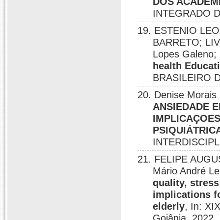
DOS ACADÊMI
INTEGRADO D
19. ESTENIO LE
BARRETO; LIV
Lopes Galeno; 
health Educat
BRASILEIRO D
20. Denise Morais
ANSIEDADE E
IMPLICAÇOE
PSIQUIÁTRIC
INTERDISCIPL
21. FELIPE AUGUS
Mário André Le
quality, stre
implications f
elderly
, In: 
Goiânia, 2022.