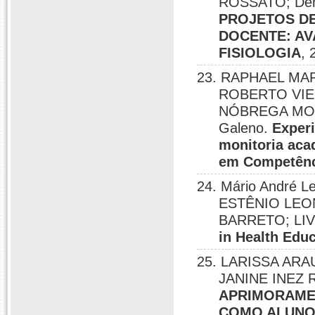
ROSSATO; Deni
PROJETOS D
DOCENTE: AV
FISIOLOGIA
, 
23. RAPHAEL MA
ROBERTO VIE
NÓBREGA MOUR
Galeno.
Experi
monitoria aca
em Competên
24. Mário André L
ESTÊNIO LEO
BARRETO; LI
in Health Edu
25. LARISSA AR
JANINE INEZ R
APRIMORAME
COMO ALUNO 