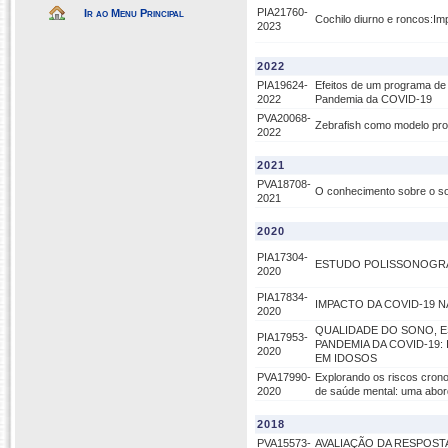
PIA21760-
Ir ao Menu Principal
Cochilo diurno e roncos:Im
2023
2022
PIA19624-
Efeitos de um programa de 
2022
Pandemia da COVID-19
PVA20068-
Zebrafish como modelo pro
2022
2021
PVA18708-
O conhecimento sobre o s
2021
2020
PIA17304-
ESTUDO POLISSONOGRÁ
2020
PIA17834-
IMPACTO DA COVID-19 
2020
QUALIDADE DO SONO, E
PIA17953-
PANDEMIA DA COVID-19
2020
EM IDOSOS
PVA17990-
Explorando os riscos crono
2020
de saúde mental: uma abo
2018
PVA15573-
AVALIAÇÃO DA RESPOST