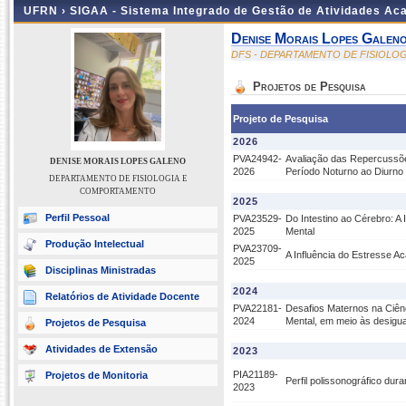
UFRN ›
SIGAA - Sistema Integrado de Gestão de Atividades A
Denise Morais Lopes Galen
DFS - DEPARTAMENTO DE FISIOL
Projetos de Pesquisa
Projeto de Pesquisa
2026
PVA24942-
Avaliação das Repercussõe
DENISE MORAIS LOPES GALENO
2026
Período Noturno ao Diurno
DEPARTAMENTO DE FISIOLOGIA E
COMPORTAMENTO
2025
Perfil Pessoal
PVA23529-
Do Intestino ao Cérebro: A
2025
Mental
Produção Intelectual
PVA23709-
A Influência do Estresse A
2025
Disciplinas Ministradas
2024
Relatórios de Atividade Docente
PVA22181-
Desafios Maternos na Ciên
2024
Mental, em meio às desigu
Projetos de Pesquisa
Atividades de Extensão
2023
PIA21189-
Projetos de Monitoria
Perfil polissonográfico dur
2023