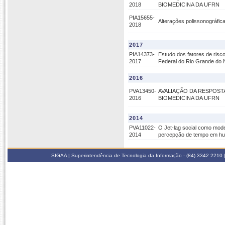
2018
BIOMEDICINA DA UFRN
PIA15655-
Alterações polissonográfic
2018
2017
PIA14373-
Estudo dos fatores de ris
2017
Federal do Rio Grande do 
2016
PVA13450-
AVALIAÇÃO DA RESPOST
2016
BIOMEDICINA DA UFRN
2014
PVA11022-
O Jet-lag social como mod
2014
percepção de tempo em h
SIGAA | Superintendência de Tecnologia da Informação - (84) 3342 2210 