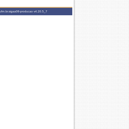
ufrn.br.sigaa08-producao
v4.20.5_7