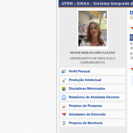
UFRN ›
SIGAA - Sistema Integrado 
D
D
C
P
2
DENISE MORAIS LOPES GALENO
P
2
DEPARTAMENTO DE FISIOLOGIA E
COMPORTAMENTO
Perfil Pessoal
Produção Intelectual
Disciplinas Ministradas
Relatórios de Atividade Docente
Projetos de Pesquisa
Atividades de Extensão
Projetos de Monitoria