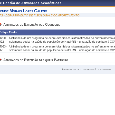
de Gestão de Atividades Acadêmicas
enise Morais Lopes Galeno
FS - DEPARTAMENTO DE FISIOLOGIA E COMPORTAMENTO
Atividades de Extensão que Coordena
ódigo
Título
J260-
A influência de um programa de exercícios físicos sistematizados no enfrentamento 
022
isolamento social na saúde da população de Natal-RN – uma ação de combate à CO
J053-
A influência de um programa de exercícios físicos sistematizados no enfrentamento 
021
isolamento social na saúde da população de Natal-RN – uma ação de combate à CO
Atividades de Extensão das quais Participo
Nenhum projeto de extensão cadastrado