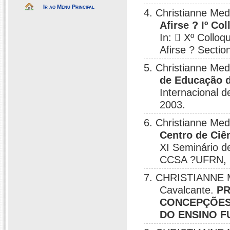
Ir ao Menu Principal
4. Christianne Me
Afirse ? Iº Co
In:  Xº Colloq
Afirse ? Sectio
5. Christianne Me
de Educação d
Internacional 
2003.
6. Christianne Me
Centro de Ciê
XI Seminário d
CCSA ?UFRN, 2
7. CHRISTIANNE 
Cavalcante.
PR
CONCEPÇÕES 
DO ENSINO 