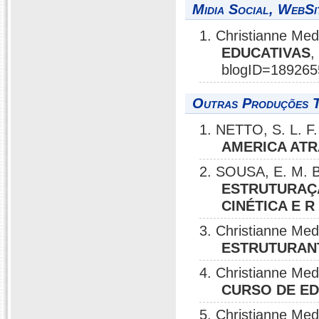
Midia Social, WebSi
1. Christianne Me
EDUCATIVAS
,
blogID=189265
Outras Produções T
1. NETTO, S. L. F.
AMERICA ATR
2. SOUSA, E. M. B
ESTRUTURAÇÃ
CINÉTICA E 
3. Christianne Me
ESTRUTURAN
4. Christianne Me
CURSO DE ED
5. Christianne Me