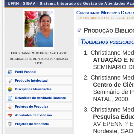
UFRN ›
SIGAA - Sistema Integrado de Gestão de Atividades A
Christianne Medeiros Caval
- DEPARTAMENTO DE PESSOAL PENS
Produção Biblio
Trabalhos publicado
1. Christianne Me
CHRISTIANNE MEDEIROS CAVALCANTE
ATUAÇÃO E 
DEPARTAMENTO DE PESSOAL PENSIONISTA
CIVIS
SEMINARIO DE
Perfil Pessoal
2. Christianne Me
Produção Intelectual
Centro de Ciê
Disciplinas Ministradas
Seminário de P
NATAL, 2000.
Relatórios de Atividade Docente
Projetos de Pesquisa
3. Christianne Me
Atividades de Extensão
Pesquisa Educ
XV EPENN ? En
Projetos de Monitoria
Nordeste, SAO