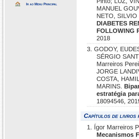
Pinto; LUZ, 
Ir ao Menu Principal
MANUEL GOUV
NETO, SILVIO
DIABETES RE
FOLLOWING R
2018
3. GODOY, EUDES
SÉRGIO SANT
Marreiros Per
JORGE LANDIV
COSTA, HAMI
MARINS.
Bipar
estratégia pa
18094546, 201
Capítulos de livros 
1. Ígor Marreiros 
Mecanismos Fi