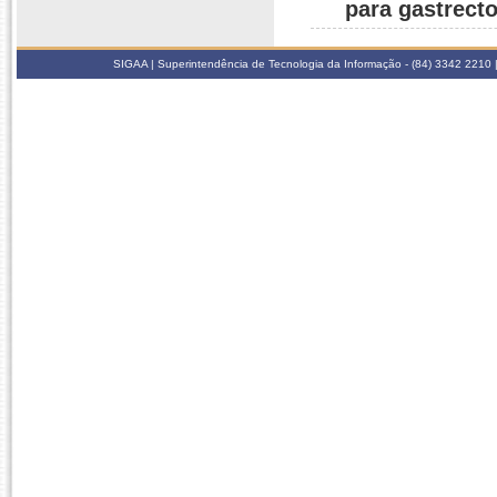
para gastrect
SIGAA | Superintendência de Tecnologia da Informação - (84) 3342 2210 