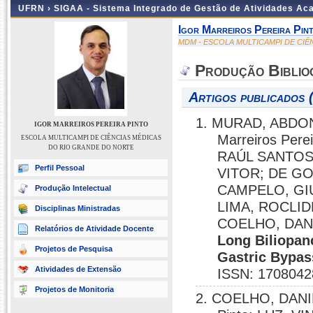
UFRN ›
SIGAA - Sistema Integrado de Gestão de Atividades A
Igor Marreiros Pereira Pin
MDM - ESCOLA MULTICAMPI DE CI
Produção Biblio
Artigos publicados 
1. MURAD, ABDO
IGOR MARREIROS PEREIRA PINTO
Marreiros Per
ESCOLA MULTICAMPI DE CIÊNCIAS MÉDICAS
DO RIO GRANDE DO NORTE
RAÚL SANTOS
Perfil Pessoal
VITOR; DE GO
CAMPELO, GI
Produção Intelectual
LIMA, ROCLI
Disciplinas Ministradas
COELHO, DAN
Relatórios de Atividade Docente
Long Biliopan
Projetos de Pesquisa
Gastric Bypass
Atividades de Extensão
ISSN: 1708042
Projetos de Monitoria
2. COELHO, DANIE