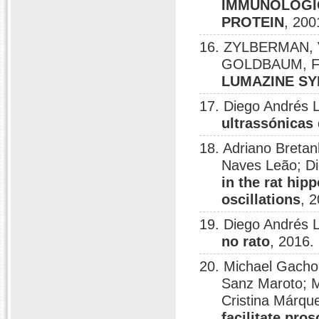
IMMUNOLOGIC
PROTEIN
, 200
16. ZYLBERMAN, V.
GOLDBAUM, F.
LUMAZINE S
17. Diego Andrés L
ultrassónicas
18. Adriano Bretan
Naves Leão; D
in the rat hip
oscillations
, 
19. Diego Andrés 
no rato
, 2016.
20. Michael Gacho
Sanz Maroto; M
Cristina Márqu
facilitate pro