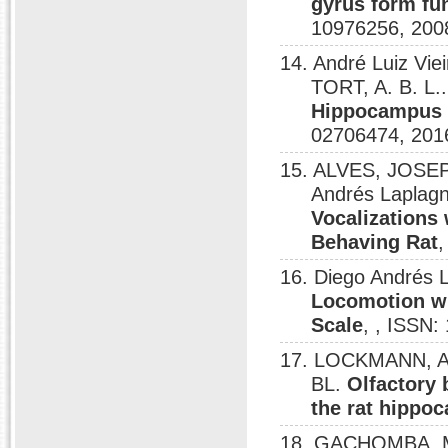
gyrus form fun
10976256, 200
14. André Luiz Vi
TORT, A. B. L.
Hippocampus I
02706474, 201
15. ALVES, JOSE
Andrés Laplag
Vocalizations
Behaving Rat
,
16. Diego Andrés
Locomotion wi
Scale
, , ISSN
17. LOCKMANN, A
BL.
Olfactory 
the rat hippo
18. GACHOMBA, 