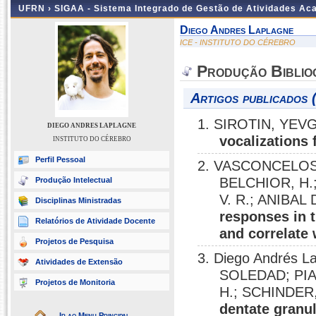
UFRN ›
SIGAA - Sistema Integrado de Gestão de Atividades A
Diego Andres Laplagne
ICE - INSTITUTO DO CÉREBRO
Produção Biblio
Artigos publicados 
1. SIROTIN, YEVG
DIEGO ANDRES LAPLAGNE
vocalizations 
INSTITUTO DO CÉREBRO
Perfil Pessoal
2. VASCONCELOS, 
BELCHIOR, H.;
Produção Intelectual
V. R.; ANIBAL
Disciplinas Ministradas
responses in 
Relatórios de Atividade Docente
and correlate 
Projetos de Pesquisa
3. Diego Andrés 
Atividades de Extensão
SOLEDAD; PIA
Projetos de Monitoria
H.; SCHINDER
dentate granu
Ir ao Menu Principal