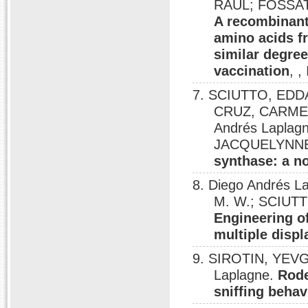
RAÚL; FOSSAT
A recombinant
amino acids f
similar degree
vaccination
, 
7. SCIUTTO, ED
CRUZ, CARMEN
Andrés Laplag
JACQUELYNNE
synthase: a n
8. Diego Andrés 
M. W.; SCIUTT
Engineering of
multiple displ
9. SIROTIN, YEVG
Laplagne.
Rode
sniffing behav