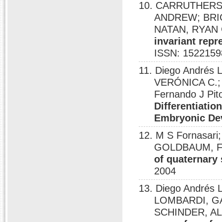
10. CARRUTHERS, 
ANDREW; BRI
NATAN, RYAN 
invariant repr
ISSN: 1522159
11. Diego Andrés
VERÓNICA C.;
Fernando J Pi
Differentiatio
Embryonic De
12. M S Fornasari;
GOLDBAUM, FE
of quaternary 
2004
13. Diego Andrés
LOMBARDI, GA
SCHINDER, A