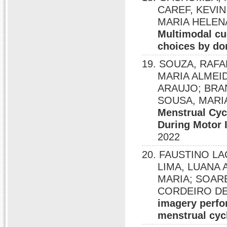
CAREF, KEVI
MARIA HELENA
Multimodal cu
choices by do
19. SOUZA, RAF
MARIA ALMEID
ARAUJO; BRAN
SOUSA, MARI
Menstrual Cyc
During Motor 
2022
20. FAUSTINO L
LIMA, LUANA 
MARIA; SOARE
CORDEIRO DE
imagery perfo
menstrual cyc