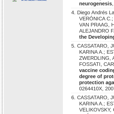
neurogenesis
4. Diego Andrés 
VERÓNICA C.
VAN PRAAG, H
ALEJANDRO F
the Developin
5. CASSATARO, 
KARINA A.; EST
ZWERDLING, A
FOSSATI, CA
vaccine codin
degree of prot
protection aga
0264410X, 200
6. CASSATARO, 
KARINA A.; EST
VELIKOVSKY, 