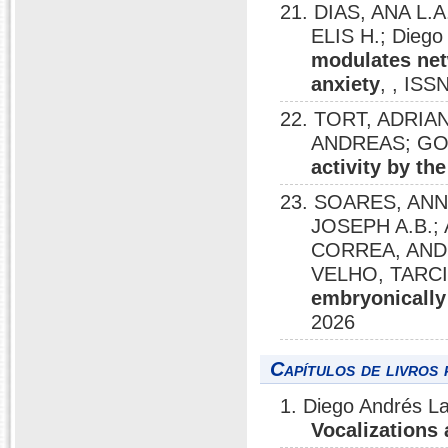
21. DIAS, ANA L.
ELIS H.; Dieg
modulates netw
anxiety
, , ISS
22. TORT, ADRIAN
ANDREAS; GO
activity by th
23. SOARES, ANN
JOSEPH A.B.;
CORREA, ANDRE
VELHO, TARCI
embryonically
2026
Capítulos de livros 
1. Diego Andrés L
Vocalizations