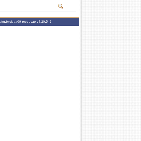
ufrn.br.sigaa09-producao
v4.20.5_7