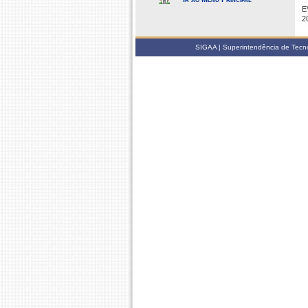
E
2
SIGAA | Superintendência de Tecno