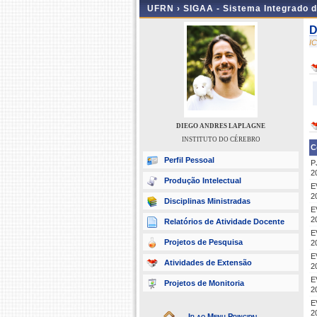
UFRN ›
SIGAA - Sistema Integrado 
D
I
DIEGO ANDRES LAPLAGNE
INSTITUTO DO CÉREBRO
C
Perfil Pessoal
P
2
Produção Intelectual
E
2
Disciplinas Ministradas
E
2
Relatórios de Atividade Docente
E
Projetos de Pesquisa
2
E
Atividades de Extensão
2
E
Projetos de Monitoria
2
E
2
Ir ao Menu Principal