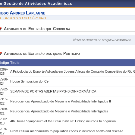
de Gestão de Atividades Acadêmicas
iego Andres Laplagne
CE - INSTITUTO DO CÉREBRO
Atividades de Extensão que Coordena
Nenhum projeto de pesquisa cadastrado
Atividades de Extensão das quais Participo
ódigo
Título
J299-
A Psicologia do Esporte Aplicada em Jovens Atletas do Contexto Competitivo do Rio
025
V266-
House Symposium do ICe
024
V962-
SEMANA DE PORTAS ABERTAS PPG-BIOINFORMÁTICA
024
V115-
Neurociência, Aprendizado de Máquina e Probabilidade Interligados II
022
V108-
Neurociência, Aprendizado de Máquina e Probabilidade Interligadas
021
V502-
4th House Symposium of the Brain Institute: Linking neurons to cognition
018
V676-
From cellular mechanisms to population codes in neuronal health and disease
017