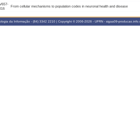
V657-
From cellular mechanisms to population codes in neuronal health and disease
016
logia da Informação - (84) 3342 2210 | Copyright © 2006-2026 - UFRN - sigaa09-producao.info.