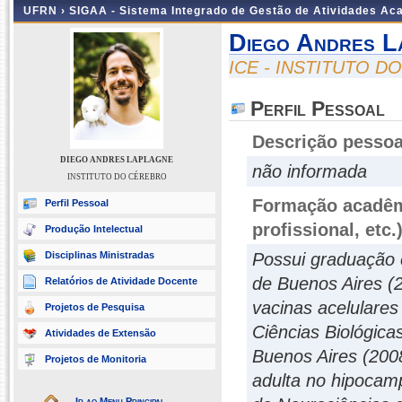
UFRN ›
SIGAA - Sistema Integrado de Gestão de Atividades A
Diego Andres L
ICE - INSTITUTO 
Perfil Pessoal
Descrição pessoa
DIEGO ANDRES LAPLAGNE
não informada
INSTITUTO DO CÉREBRO
Formação acadêmi
Perfil Pessoal
profissional, etc.
Produção Intelectual
Disciplinas Ministradas
Possui graduação e
de Buenos Aires (
Relatórios de Atividade Docente
vacinas acelulare
Projetos de Pesquisa
Ciências Biológica
Atividades de Extensão
Buenos Aires (200
Projetos de Monitoria
adulta no hipocamp
Ir ao Menu Principal