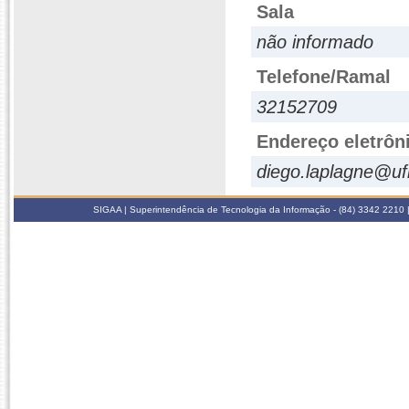
Sala
não informado
Telefone/Ramal
32152709
Endereço eletrôn
diego.laplagne@uf
SIGAA | Superintendência de Tecnologia da Informação - (84) 3342 2210 