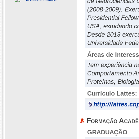
de Neurociências d
(2008-2009). Exer
Presidential Fello
USA, estudando co
Desde 2013 exerce
Universidade Feder
Áreas de Interes
Tem experiência n
Comportamento Anim
Proteínas, Biologi
Currículo Lattes:
http://lattes.c
Formação Acadê
GRADUAÇÃO