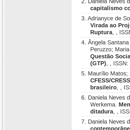
2. Daniela Neves 
capitalismo 
3. Adrianyce de S
Virada ao Proj
Ruptura
, , IS
4. Ângela Santana
Peruzzo; Maria 
Questão Socia
(GTP)
, , ISSN
5. Maurílio Matos
CFESS/CRESS e
brasileiro
, , 
6. Daniela Neves 
Werkema.
Mem
ditadura
, , IS
7. Daniela Neves 
contemporân