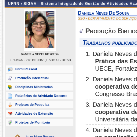
UFRN ›
SIGAA - Sistema Integrado de Gestão de Atividades A
Daniela Neves De Sousa
SSO - DEPARTAMENTO DE SERVIÇO 
Produção Biblio
Trabalhos publicado
1. Daniela Neves d
DANIELA NEVES DE SOUSA
Prática das E
DEPARTAMENTO DE SERVIÇO SOCIAL - DESSO
UECE, Fortalez
Perfil Pessoal
2. Daniela Neves 
Produção Intelectual
cooperativa d
Disciplinas Ministradas
Congresso Brasi
Relatórios de Atividade Docente
3. Daniela Neves 
Projetos de Pesquisa
cooperativa d
Atividades de Extensão
Universitária d
Projetos de Monitoria
4. Daniela Neves 
Ir ao Menu Principal