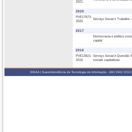
2021
2020
PVE17873-
Serviço Social e Trabalho:
2020
2017
Democracia e política soci
capital
2016
PVE13821-
Serviço Social e Questão S
2016
sociais capitalistas
SIGAA | Superintendência de Tecnologia da Informação - (84) 3342 2210 