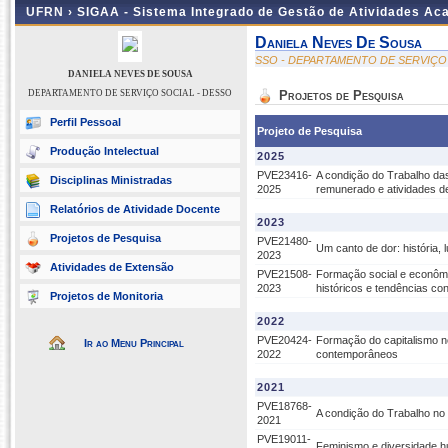
UFRN ›
SIGAA - Sistema Integrado de Gestão de Atividades A
Daniela Neves De Sousa
SSO - DEPARTAMENTO DE SERVIÇO 
DANIELA NEVES DE SOUSA
DEPARTAMENTO DE SERVIÇO SOCIAL - DESSO
Projetos de Pesquisa
Perfil Pessoal
Projeto de Pesquisa
Produção Intelectual
2025
PVE23416-
A condição do Trabalho da
Disciplinas Ministradas
2025
remunerado e atividades de
Relatórios de Atividade Docente
2023
Projetos de Pesquisa
PVE21480-
Um canto de dor: história,
2023
Atividades de Extensão
PVE21508-
Formação social e econômi
2023
históricos e tendências c
Projetos de Monitoria
2022
PVE20424-
Formação do capitalismo n
Ir ao Menu Principal
2022
contemporâneos
2021
PVE18768-
A condição do Trabalho no 
2021
PVE19011-
Feminismo e diversidade h