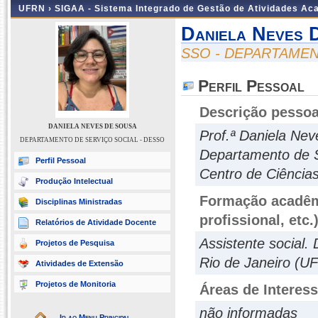
UFRN ›
SIGAA - Sistema Integrado de Gestão de Atividades A
Daniela Neves 
SSO - DEPARTAMEN
Perfil Pessoal
Descrição pessoa
DANIELA NEVES DE SOUSA
Prof.ª Daniela Nev
DEPARTAMENTO DE SERVIÇO SOCIAL - DESSO
Departamento de 
Perfil Pessoal
Centro de Ciência
Produção Intelectual
Formação acadêmi
Disciplinas Ministradas
profissional, etc.
Relatórios de Atividade Docente
Assistente social.
Projetos de Pesquisa
Rio de Janeiro (UF
Atividades de Extensão
Projetos de Monitoria
Áreas de Interes
não informadas
Ir ao Menu Principal