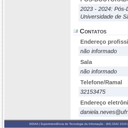
2023 - 2024: Pós-
Universidade de S
Contatos
Endereço profiss
não informado
Sala
não informado
Telefone/Ramal
32153475
Endereço eletrôn
daniela.neves@ufr
SIGAA | Superintendência de Tecnologia da Informação - (84) 3342 2210 