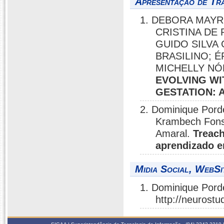
Apresentação de Tr
1. DEBORA MAYRI
CRISTINA DE 
GUIDO SILVA
BRASILINO; É
MICHELLY N
EVOLVING WI
GESTATION: 
2. Dominique Porde
Krambech Fonse
Amaral.
Treach
aprendizado 
Midia Social, WebSi
1. Dominique Pord
http://neurostu