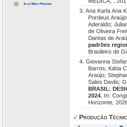
MÉDICA, , 201
Ir ao Menu Principal
3. Ana Karla Ana K
Pordeus Araúj
Aderaldo; Juli
de Oliveira Fre
Dantas de Ara
padrões regio
Brasileiro de G
4. Giovanna Stefa
Barros; Kátia 
Araújo; Stepha
Sales Davlis; G
BRASIL: DES
2024
, In: Cong
Horizonte, 202
Produção Técni