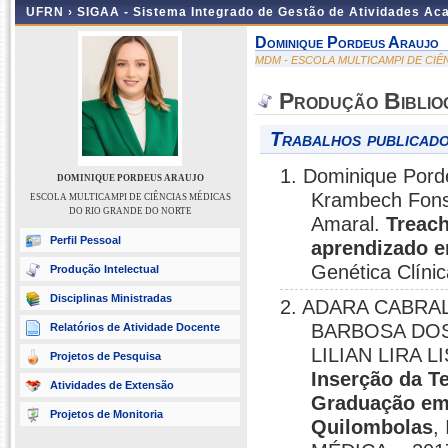
UFRN ›
SIGAA - Sistema Integrado de Gestão de Atividades A
Dominique Pordeus Araujo
MDM - ESCOLA MULTICAMPI DE CI
Produção Biblio
Trabalhos publicado
1. Dominique Porde
DOMINIQUE PORDEUS ARAUJO
Krambech Fonse
ESCOLA MULTICAMPI DE CIÊNCIAS MÉDICAS
DO RIO GRANDE DO NORTE
Amaral.
Treach
Perfil Pessoal
aprendizado 
Genética Clínic
Produção Intelectual
Disciplinas Ministradas
2. ADARA CABRAL
BARBOSA DOS
Relatórios de Atividade Docente
LILIAN LIRA LI
Projetos de Pesquisa
Inserção da T
Atividades de Extensão
Graduação em 
Projetos de Monitoria
Quilombolas
,