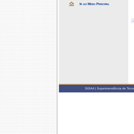
Ir ao Menu Principal
SIGAA | Superintendência de Tecno