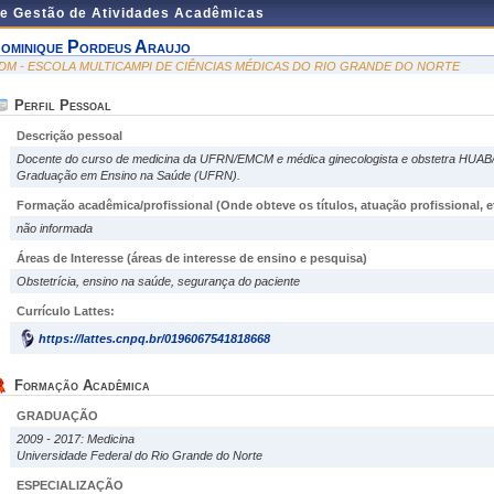
de Gestão de Atividades Acadêmicas
ominique Pordeus Araujo
DM - ESCOLA MULTICAMPI DE CIÊNCIAS MÉDICAS DO RIO GRANDE DO NORTE
Perfil Pessoal
Descrição pessoal
Docente do curso de medicina da UFRN/EMCM e médica ginecologista e obstetra HUA
Graduação em Ensino na Saúde (UFRN).
Formação acadêmica/profissional (Onde obteve os títulos, atuação profissional, et
não informada
Áreas de Interesse
(áreas de interesse de ensino e pesquisa)
Obstetrícia, ensino na saúde, segurança do paciente
Currículo Lattes:
https://lattes.cnpq.br/0196067541818668
Formação Acadêmica
GRADUAÇÃO
2009 - 2017: Medicina
Universidade Federal do Rio Grande do Norte
ESPECIALIZAÇÃO