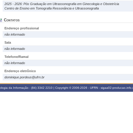
2025 - 2026: Pós Graduação em Ultrassonografia em Ginecologia e Obstetrícia
Centro de Ensino em Tomografia Ressonância e Ultrassonografia
Contatos
Endereço profissional
não informado
Sala
não informado
Telefone/Ramal
não informado
Endereço eletrônico
dominique.pordeus@ufrn.br
logia da Informação - (84) 3342 2210 | Copyright © 2006-2026 - UFRN - sigaa02-producao.info.