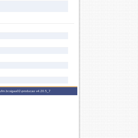
ufrn.br.sigaa02-producao
v4.20.5_7