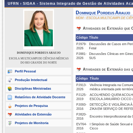
UFRN ›
SIGAA - Sistema Integrado de Gestão de Atividades A
Dominique Pordeus Araujo
MDM - ESCOLA MULTICAMPI DE CI
Atividades de Extensão que
Código
Título
PJ979-
Discussões de Casos em Perin
2026
Fetal
DOMINIQUE PORDEUS ARAUJO
PJ881-
Discussões Clínicas em Gineco
2026
SUS
ESCOLA MULTICAMPI DE CIÊNCIAS MÉDICAS
DO RIO GRANDE DO NORTE
Atividades de Extensão das q
Perfil Pessoal
Código
Título
Produção Intelectual
PJ913-
Vivência Integrada na Comuni
Disciplinas Ministradas
2026
médica orientada pelo territóri
PJ125-
ACOLHENDO QUEM ACOLHE
Relatórios de Atividade Docente
2019
ESCOLA JANUÁRIO CICCO
PJ093-
DETECÇÃO E VIGILÂNCIA 
Projetos de Pesquisa
2016
ZIKA EM SERVIÇO DE REF
Atividades de Extensão
PJ820-
Encontro Interprofissional d
2016
Projetos de Monitoria
EV764-
I Simpósio de Saúde Sexual e
2016
Cicco