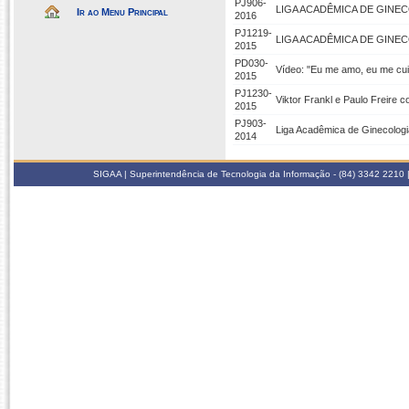
PJ906-
LIGA ACADÊMICA DE GINEC
Ir ao Menu Principal
2016
PJ1219-
LIGA ACADÊMICA DE GINE
2015
PD030-
Vídeo: "Eu me amo, eu me cui
2015
PJ1230-
Viktor Frankl e Paulo Freire c
2015
PJ903-
Liga Acadêmica de Ginecolog
2014
SIGAA | Superintendência de Tecnologia da Informação - (84) 3342 2210 