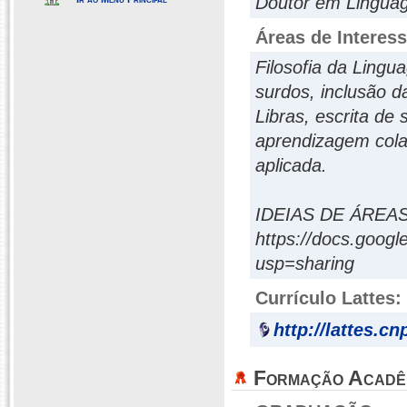
Doutor em Lingua
Áreas de Interes
Filosofia da Lingu
surdos, inclusão d
Libras, escrita de
aprendizagem colab
aplicada.
IDEIAS DE ÁREA
https://docs.go
usp=sharing
Currículo Lattes:
http://lattes.c
Formação Acadê