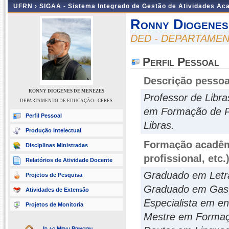
UFRN ›
SIGAA - Sistema Integrado de Gestão de Atividades A
Ronny Diogenes
DED - DEPARTAMEN
Perfil Pessoal
Descrição pessoa
RONNY DIOGENES DE MENEZES
Professor de Libr
DEPARTAMENTO DE EDUCAÇÃO - CERES
em Formação de Pr
Perfil Pessoal
Libras.
Produção Intelectual
Formação acadêmi
Disciplinas Ministradas
profissional, etc.
Relatórios de Atividade Docente
Graduado em Letr
Projetos de Pesquisa
Graduado em Gas
Atividades de Extensão
Especialista em en
Projetos de Monitoria
Mestre em Formaç
Ir ao Menu Principal