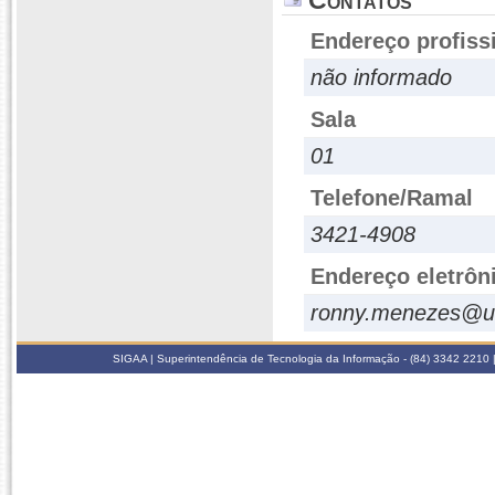
Contatos
Endereço profiss
não informado
Sala
01
Telefone/Ramal
3421-4908
Endereço eletrôn
ronny.menezes@uf
SIGAA | Superintendência de Tecnologia da Informação - (84) 3342 2210 