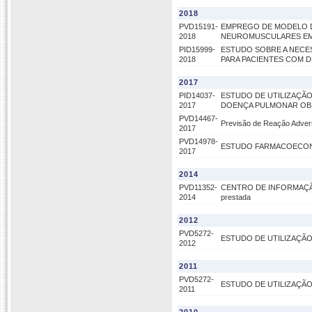
2018
PVD15191-
EMPREGO DE MODELO D
2018
NEUROMUSCULARES EM 
PID15999-
ESTUDO SOBRE A NECE
2018
PARA PACIENTES COM 
2017
PID14037-
ESTUDO DE UTILIZAÇÃO
2017
DOENÇA PULMONAR OBS
PVD14467-
Previsão de Reação Adver
2017
PVD14978-
ESTUDO FARMACOECON
2017
2014
PVD11352-
CENTRO DE INFORMAÇÃO 
2014
prestada
2012
PVD5272-
ESTUDO DE UTILIZAÇÃ
2012
2011
PVD5272-
ESTUDO DE UTILIZAÇÃ
2011