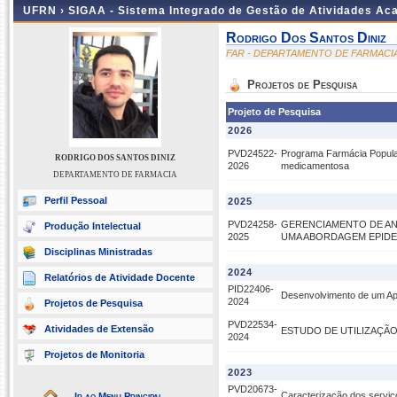
UFRN ›
SIGAA - Sistema Integrado de Gestão de Atividades A
Rodrigo Dos Santos Diniz
FAR - DEPARTAMENTO DE FARMACI
Projetos de Pesquisa
Projeto de Pesquisa
2026
PVD24522-
Programa Farmácia Popular
RODRIGO DOS SANTOS DINIZ
2026
medicamentosa
DEPARTAMENTO DE FARMACIA
Perfil Pessoal
2025
PVD24258-
GERENCIAMENTO DE AN
Produção Intelectual
2025
UMA ABORDAGEM EPIDE
Disciplinas Ministradas
2024
Relatórios de Atividade Docente
PID22406-
Desenvolvimento de um Ap
2024
Projetos de Pesquisa
PVD22534-
Atividades de Extensão
ESTUDO DE UTILIZAÇÃO
2024
Projetos de Monitoria
2023
PVD20673-
Caracterização dos serviç
Ir ao Menu Principal