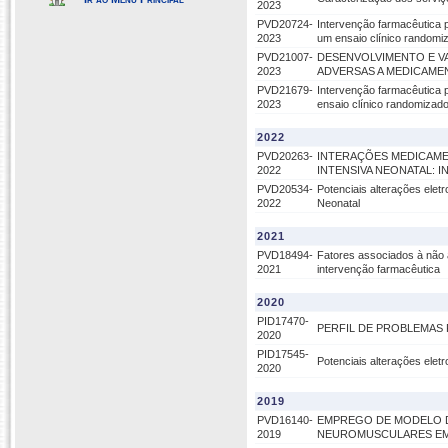
2023
PVD20724-
Intervenção farmacêutica p
2023
um ensaio clínico randomi
PVD21007-
DESENVOLVIMENTO E V
2023
ADVERSAS A MEDICAMEN
PVD21679-
Intervenção farmacêutica p
2023
ensaio clínico randomizad
2022
PVD20263-
INTERAÇÕES MEDICAME
2022
INTENSIVA NEONATAL: I
PVD20534-
Potenciais alterações elet
2022
Neonatal
2021
PVD18494-
Fatores associados à não
2021
intervenção farmacêutica
2020
PID17470-
PERFIL DE PROBLEMAS
2020
PID17545-
Potenciais alterações elet
2020
2019
PVD16140-
EMPREGO DE MODELO D
2019
NEUROMUSCULARES EM 