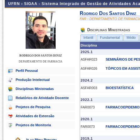
UFRN ›
SIGAA - Sistema Integrado de Gestão de Atividades A
Rodrigo Dos Santos Diniz
FAR - DEPARTAMENTO DE FARMACI
Disciplinas Ministradas
Infantil
Fundamental
Médio
Disciplina
2025.1
RODRIGO DOS SANTOS DINIZ
ASFAR023
SEMINÁRIOS DE PE
DEPARTAMENTO DE FARMACIA
ASFAR026
TÓPICOS EM ASSIST
Perfil Pessoal
Produção Intelectual
2024.2
ASFAR003
BIOESTATÍSTICA
Disciplinas Ministradas
Relatórios de Atividade Docente
2022.1
Projetos de Pesquisa
FAR0073
FARMACOEPIDEMIO
Atividades de Extensão
2020.1
Projetos de Monitoria
FAR0073
FARMACOEPIDEMIO
2019.1
Ir ao Menu Principal