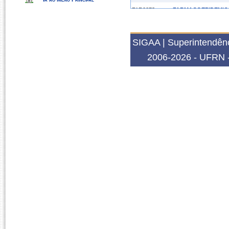
FAR0073
FARMACOEPIDEMIO
2018.1
FAR0073
FARMACOEPIDEMIO
SIGAA | Superintendênc
2006-2026 - UFRN -