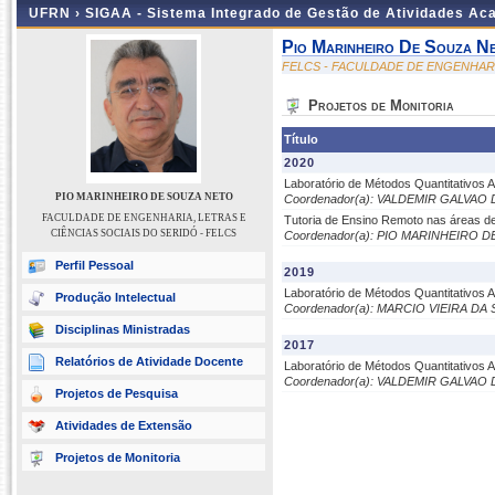
UFRN ›
SIGAA - Sistema Integrado de Gestão de Atividades A
Pio Marinheiro De Souza N
FELCS - FACULDADE DE ENGENHARIA
Projetos de Monitoria
Título
2020
Laboratório de Métodos Quantitativos A
PIO MARINHEIRO DE SOUZA NETO
Coordenador(a): VALDEMIR GALVAO
FACULDADE DE ENGENHARIA, LETRAS E
Tutoria de Ensino Remoto nas áreas 
CIÊNCIAS SOCIAIS DO SERIDÓ - FELCS
Coordenador(a): PIO MARINHEIRO 
Perfil Pessoal
2019
Laboratório de Métodos Quantitativos A
Produção Intelectual
Coordenador(a): MARCIO VIEIRA DA 
Disciplinas Ministradas
2017
Relatórios de Atividade Docente
Laboratório de Métodos Quantitativos A
Coordenador(a): VALDEMIR GALVAO
Projetos de Pesquisa
Atividades de Extensão
Projetos de Monitoria