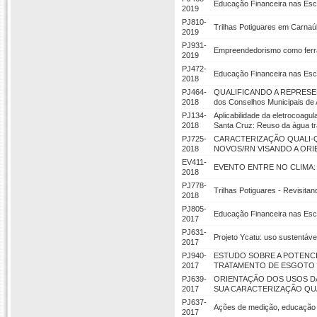
Educação Financeira nas Esc
2019
PJ810-
Trilhas Potiguares em Carna
2019
PJ931-
Empreendedorismo como ferra
2019
PJ472-
Educação Financeira nas Esc
2018
PJ464-
QUALIFICANDO A REPRESENTA
2018
dos Conselhos Municipais de A
PJ134-
Aplicabilidade da eletrocoag
2018
Santa Cruz: Reuso da água tr
PJ725-
CARACTERIZAÇÃO QUALI-Q
2018
NOVOS/RN VISANDO A OR
EV411-
EVENTO ENTRE NO CLIMA: 
2018
PJ778-
Trilhas Potiguares - Revisit
2018
PJ805-
Educação Financeira nas Esc
2017
PJ631-
Projeto Ycatu: uso sustentáv
2017
PJ940-
ESTUDO SOBRE A POTENC
2017
TRATAMENTO DE ESGOTO 
PJ639-
ORIENTAÇÃO DOS USOS DA
2017
SUA CARACTERIZAÇÃO QUA
PJ637-
Ações de medição, educação 
2017