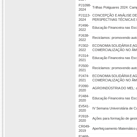
PJ1098-
Trilhas Potiguares 2024: Ca
2024
PJ1113-
CONCEPÇÃO E ANÁLISE D
2024
PERSPECTIVAS TÉCNICA E 
PJ496-
Educação Financeira nas Esc
2022
PJ638-
Reciclamos: promovendo auto
2022
PJ302-
ECONOMIA SOLIDÁRIA E A
2022
COMERCIALIZAÇÃO NO ÂM
PJ314-
Educação Financeira nas Esc
2021
PJ500-
Reciclamos: promovendo auto
2021
PJ474-
ECONOMIA SOLIDÁRIA E A
2021
COMERCIALIZAÇÃO NO ÂM
PJ090-
AGROINDÚSTRIA DO MEL: a 
2020
PJ484-
Educação Financeira nas Esc
2020
EV541-
IV Semana Universitária de C
2020
PJ918-
Ações para formação de gest
2020
CR049-
Aperfeiçoamento Matemático p
2019
PJ468-