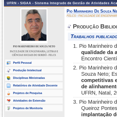
UFRN ›
SIGAA - Sistema Integrado de Gestão de Atividades A
Pio Marinheiro De Souza N
FELCS - FACULDADE DE ENGENHARIA
Produção Biblio
Trabalhos publicado
1. Pio Marinheiro
PIO MARINHEIRO DE SOUZA NETO
qualidade da 
FACULDADE DE ENGENHARIA, LETRAS E
CIÊNCIAS SOCIAIS DO SERIDÓ - FELCS
Encontro Cientí
Perfil Pessoal
2. Pio Marinheiro
Produção Intelectual
Souza Neto; E
Disciplinas Ministradas
competitivas 
de alinhament
Relatórios de Atividade Docente
UFRN, Natal, 2
Projetos de Pesquisa
Atividades de Extensão
3. Pio Marinheiro
Queiroz Ponte
Projetos de Monitoria
implantação d