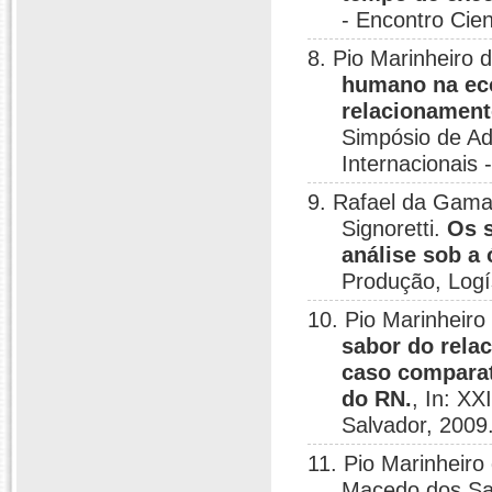
- Encontro Cien
8. Pio Marinheiro 
humano na eco
relacionament
Simpósio de Ad
Internacionais
9. Rafael da Gama
Signoretti.
Os s
análise sob a 
Produção, Logí
10. Pio Marinheir
sabor do rela
caso comparat
do RN.
, In: X
Salvador, 2009
11. Pio Marinheir
Macedo dos Sa