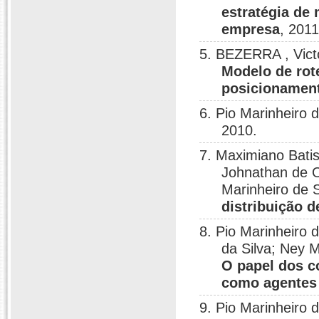
estratégia de 
empresa
, 2011
5. BEZERRA , Victo
Modelo de rot
posicionament
6. Pio Marinheiro
2010.
7. Maximiano Bati
Johnathan de O
Marinheiro de 
distribuição d
8. Pio Marinheiro 
da Silva; Ney 
O papel dos c
como agentes 
9. Pio Marinheiro